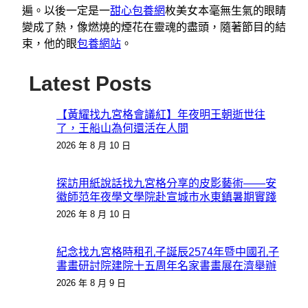
遍。以後一定是一
甜心包養網
枚美女本毫無生氣的眼睛
變成了熱，像燃燒的煙花在靈魂的盡頭，隨著節目的結
束，他的眼
包養網站
。
Latest Posts
【黃耀找九宮格會議紅】年夜明王朝逝世往
了，王船山為何還活在人間
2026 年 8 月 10 日
探訪用紙說話找九宮格分享的皮影藝術——安
徽師范年夜學文學院赴宣城市水東鎮暑期實踐
2026 年 8 月 10 日
紀念找九宮格時租孔子誕辰2574年暨中國孔子
書畫研討院建院十五周年名家書畫展在濟舉辦
2026 年 8 月 9 日