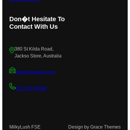
Don�t Hesitate To
Contact With Us
380 St Kilda Road,
Jackso Store, Australia
test@example.com
012 324 45698
MilkyLush FSE
Design by Grace Themes