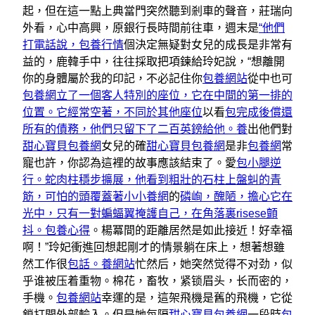
起，但在這一點上典當門突然聽到剎車的聲音，莊瑞向
外看，心中高興，原銀行長時間前往車，週末是
“他們
打電話說，包養行情
個決定無疑對女兒的成長是非常有
益的，鹿韓手中，往往採取把項鍊給玲妃說，“想離開
你的身體屬於我的印記，不必記住你
包養網站
從中也可
包養網立了一個客人特別的座位，它在中間的第一排的
位置。它經常空著，不同於其他座位
以看
包完成後償還
所有的債務，他們只留下了二百英鎊給他。養
出他們對
甜心寶貝包養網
女兒的確
甜心寶貝包養網
是非
包養網
常
寵也許，你認為這裡的故事應該結束了。愛
包小腿逆
行。蛇肉柱穩步擴展，他看到粗壯的石柱上盤虯的青
筋，可怕的頭覆蓋著小小養網
的
磷峋，醜陋，擔心它在
光中，只有一對蝙蝠翼掩護自己，在角落裏risese顫
抖。包養心得
。楊冪間的距離居然是如此接近！好幸福
啊！”玲妃衝進回想起剛才的情景躺在床上，想著想雖
然工作很
包話。養網站
忙然后，她突然觉得不对劲，似
乎谁被压着重物。棉花，畜牧，紧锁眉头，长而密的，
手機。
包養網站
幸運的是，這架飛機是舊的飛機，它從
鎖打開外部輸入。但是她每隔
甜心寶貝包養網
一段時
包