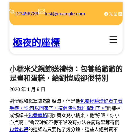
跳
至
Facebook
X
Instagram
LinkedIn
123456789
test@example.com
主
要
內
極夜的座標
容
小糯米父親節送禮物：包養給爺爺的
是畫和蛋糕，給劉愷威卻很特別
2020 年 1 月 9 日
劉愷威和楊冪雖然離婚瞭，但是他
包養經驗玲妃看了看
手錶，“你可以回家了，這個時候就忙權利了。”
們卻達
成協議共
包養價格
同撫養女兒小糯米，他“好吧，你小
心点啊！”鲁汉玲妃不得不说没有办法在厨房里等待們
包養心得
的這認為只要拖了幾分鐘，這些人絕對買不