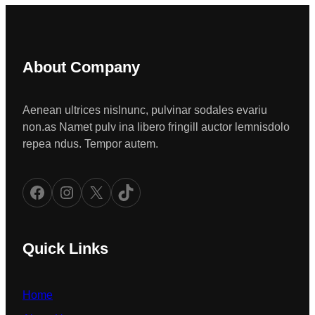
About Company
Aenean ultrices nislnunc, pulvinar sodales evariu
non.as Namet pulv ina libero fringill auctor lemnisdolo
repea ndus. Tempor autem.
Facebook
Instagram
X
TikTok
Quick Links
Home