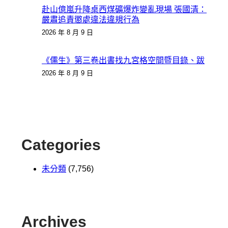
赴山億嵐升降桌西煤礦爆炸變亂現場 張國清：
嚴肅追責懲處違法違規行為
2026 年 8 月 9 日
《儒生》第三卷出書找九宮格空間暨目錄、跋
2026 年 8 月 9 日
Categories
未分類
(7,756)
Archives