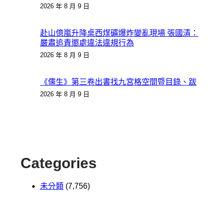
2026 年 8 月 9 日
赴山億嵐升降桌西煤礦爆炸變亂現場 張國清：
嚴肅追責懲處違法違規行為
2026 年 8 月 9 日
《儒生》第三卷出書找九宮格空間暨目錄、跋
2026 年 8 月 9 日
Categories
未分類
(7,756)