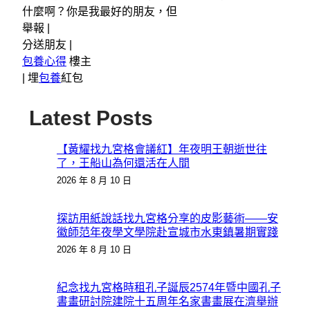
什麼啊？你是我最好的朋友，但
舉報 |
分送朋友 |
包養心得
樓主
|
埋
包養
紅包
Latest Posts
【黃耀找九宮格會議紅】年夜明王朝逝世往
了，王船山為何還活在人間
2026 年 8 月 10 日
探訪用紙說話找九宮格分享的皮影藝術——安
徽師范年夜學文學院赴宣城市水東鎮暑期實踐
2026 年 8 月 10 日
紀念找九宮格時租孔子誕辰2574年暨中國孔子
書畫研討院建院十五周年名家書畫展在濟舉辦