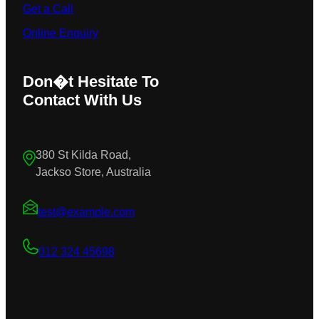
Get a Call
Online Enquiry
Don�t Hesitate To
Contact With Us
380 St Kilda Road,
Jackso Store, Australia
test@example.com
012 324 45698