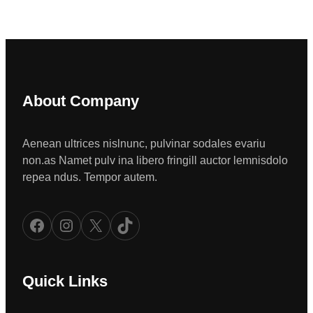
About Company
Aenean ultrices nislnunc, pulvinar sodales evariu
non.as Namet pulv ina libero fringill auctor lemnisdolo
repea ndus. Tempor autem.
Facebook
Instagram
X
TikTok
Quick Links