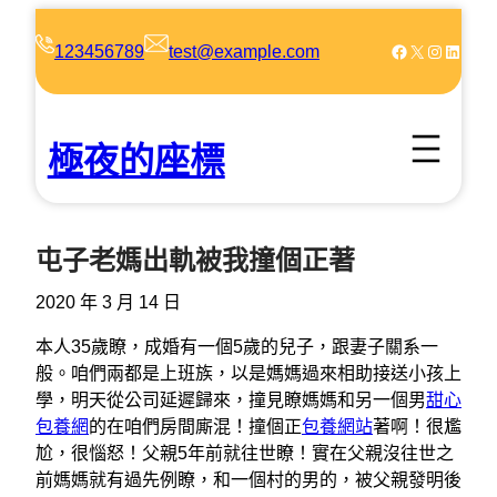
跳
至
Facebook
X
Instagram
LinkedIn
123456789
test@example.com
主
要
內
極夜的座標
容
屯子老媽出軌被我撞個正著
2020 年 3 月 14 日
本人35歲瞭，成婚有一個5歲的兒子，跟妻子關系一
般。咱們兩都是上班族，以是媽媽過來相助接送小孩上
學，明天從公司延遲歸來，撞見瞭媽媽和另一個男
甜心
包養網
的在咱們房間廝混！撞個正
包養網站
著啊！很尷
尬，很惱怒！父親5年前就往世瞭！實在父親沒往世之
前媽媽就有過先例瞭，和一個村的男的，被父親發明後