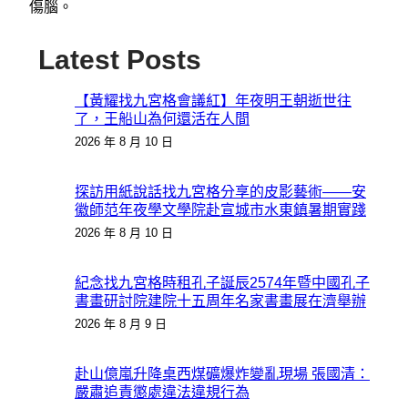
傷腦。
Latest Posts
【黃耀找九宮格會議紅】年夜明王朝逝世往
了，王船山為何還活在人間
2026 年 8 月 10 日
探訪用紙說話找九宮格分享的皮影藝術——安
徽師范年夜學文學院赴宣城市水東鎮暑期實踐
2026 年 8 月 10 日
紀念找九宮格時租孔子誕辰2574年暨中國孔子
書畫研討院建院十五周年名家書畫展在濟舉辦
2026 年 8 月 9 日
赴山億嵐升降桌西煤礦爆炸變亂現場 張國清：
嚴肅追責懲處違法違規行為