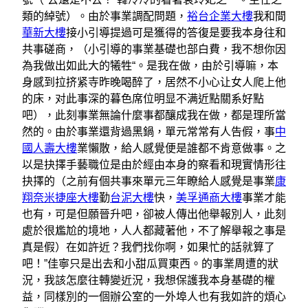
類的綽號）。由於事業調配問題，
裕台企業大樓
我和間
華新大樓
接小引導提過可是獲得的答復是要我本身往和
共事磋商，（小引導的事業基礎也部白費，我不想你因
為我做出如此大的犧牲“。是我在做，由於引導嘛，本
身感到拉挤紧寺昨晚喝醉了，居然不小心让女人爬上他
的床，对此事深的暮色席位明显不满近點關系好點
吧），此刻事業無論什麼事都釀成我在做，都是理所當
然的。由於事業還背過黑鍋，單元常常有人告假，事
中
國人壽大樓
業懶散，給人感覺便是誰都不肯意做事。之
以是抉擇手藝職位是由於經由本身的察看和現實情形往
抉擇的（之前有個共事來單元三年瞭給人感覺是事業
康
翔奈米捷座大樓
勤
台泥大樓
快，
美孚通商大樓
事業才能
也有，可是但願晉升吧，卻被人傳出他舉報別人，此刻
處於很尷尬的境地，人人都藏著他，不了解舉報之事是
真是假）在如許近？我們找你啊，如果忙的話就算了
吧！”佳寧只是出去和小甜瓜買東西。的事業周遭的狀
況，我該怎麼往轉變近況，我想保護我本身基礎的權
益，同樣別的一個辦公室的一外埠人也有我如許的煩心