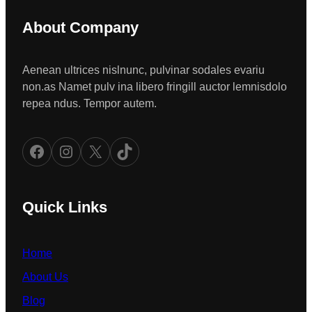
About Company
Aenean ultrices nislnunc, pulvinar sodales evariu
non.as Namet pulv ina libero fringill auctor lemnisdolo
repea ndus. Tempor autem.
Facebook
Instagram
X
TikTok
Quick Links
Home
About Us
Blog