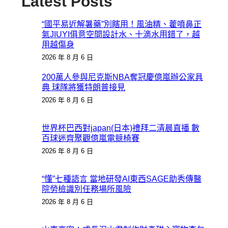
Latest Posts
“國平易近解暑藥”別瞎用！風油精、藿噴鼻正
氣JIUYI俱意空間設計水、十滴水用錯了，越
用越傷身
2026 年 8 月 6 日
200萬人參與尼克斯NBA奪冠慶億嵐辦公家具
典 球隊將獲特朗普接見
2026 年 8 月 6 日
世界杯巴西對japan(日本)禮拜二清晨直播 數
百球迷齊聚觀億嵐電競椅賽
2026 年 8 月 6 日
“懂”七種語言 當地研發AI東西SAGE助秀傳醫
院勞檢識別任務場所風險
2026 年 8 月 6 日