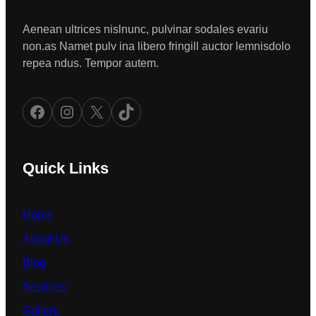
Aenean ultrices nislnunc, pulvinar sodales evariu
non.as Namet pulv ina libero fringill auctor lemnisdolo
repea ndus. Tempor autem.
Facebook
Instagram
X
TikTok
Quick Links
Home
About Us
Blog
Services
Gallery