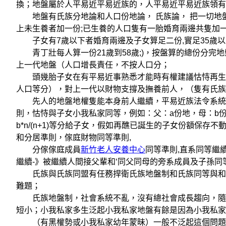
換；地盤屬於人平易近平易近族的，人平易近平易近族領有
地盤有氏族分地論和人口份地論， 氏族論， 把一切地盤等
上未生養者加一份;已生養的人口隻有一胎婚育兩邊共隻加
子女有7歲以下者婚育兩邊及子女算足二份,實足35歲以
青丁壯每人算一份21歲到58歲;)，按盤算的總份分完
上一代地盤（人口增長責任，不按人口分；
頭幾胎子女在有平易近事熟悉才能時有權建議怙恃再生抗
人口等分），對上一代以財物支撐及撫養前人，（隻有氏族
先人的地盤地權隻能本身前人繼續，平易近族法令系統,
則，怙恃與子女小我私家同等，例如：父：a份地，母：b份地，
b*n/(n+1)等分給子女，假如再醮已誕生的子女份額保
和分居準則，傢庭財物同等準則,
分傢傢庭成員
新竹老人安養中心
同等準則,直系同等繼
繼續-》被繼續人間接父輩和‘同父同母的旁系成員及子孫同
氏族與氏族同盟有任務捍衛氏族地盤制和氏族同等與和平
難題；
氏族地盤制，社會系統不亂，沒有總社會成長趨向，隨時
短小；小我私家多生泛起小我私家地盤有餘是因為小我私家
（有黑權勢或小我私家幼年蒙昧）一般不泛起這個問題不