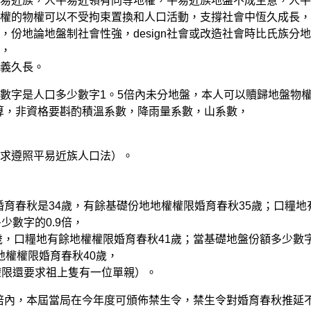
近族，人平易近領有同等地權，平易近族地盤不成生意，人平
權的物權可以不受拘束置換和人口活動，支撐社會中恆久成長，
地論地盤制社會性強，design社會或改造社會時比氏族分
，
義久長。
字是人口多少數字1。5倍內未分地盤，本人可以贖歸地盤物
盤算，非資格要斟酌積溫系數，降雨量系數，山系數，
求遵照平易近族人口法）。
育春秋是34歲，有餘基礎份地地權權限婚育春秋35歲；口糧地
少數字的0.9倍，
，口糧地有餘地權權限婚育春秋41歲；當基礎地盤份額多少數
地權權限婚育春秋40歲，
限還要求祖上隻有一位單親）。
倍內，本屆當局在今年度可頒佈禁生令，禁生令對婚育春秋推延