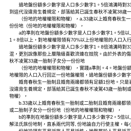
過地盤份額多少數字是人口多少數字1。5倍鴻溝時對33
到這代沒違背生養規定，部落給其已誕生春秋不凌駕38歲
（份地的地權權限和物權），a.33歲以上婚育春秋生一
份份地（份地的地權權限和物權），
a的準則在地盤份額多少數字是人口多少數字1。5倍以上
1。8倍以上，對地權權限領有70%以上份地權限的人口入
過地盤份額多少數字是人口多少數字1。8倍鴻溝時對3
混，更別說像那些上層階級喜歡流連在妓院。由於外表的傷
秋不凌駕33歲一胎制子女分一份份地
（份地的地權權限和物權），實踐a準則。4。地盤份額多
地權限的人口入行回正一份地盤權限，過地盤份額多少數字是
婚育春秋生一胎制且婚育兩邊都領有足額1份地。只是喜
沒違背生養規定，部落給其已誕生春秋不凌駕43歲一胎制
物權），
b.33歲以上婚育春秋生一胎制或二胎制且婚育兩邊都領
或二胎制子女分一份份地（份地的地權權限和物權），
b的準則在地盤份額多少數字是人口多少數字2。5倍以上
解法氏族份地制，直系兩代同等, 份地論自力行使主權，每