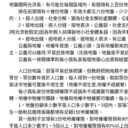
地盤隨時光流長，有可能在每個區域內，有個領有上百份地
排在前頭領有十幾份地盤，年夜大都五六份地盤，少少數
的，1。按人出錢，社會分解，變為社會支解好處團體，公
2。按地出錢，按人分錢，按地表決，公義弱，社會支持
(時光流逝假定)因為年輕人抉擇餘地小社會體系弱，因為
4。按地出錢，按地按人分錢，按地按人表決，有公義，
公義與地權，地權年夜頭，公義小頭，沒有地權那來的公
主，公義可以維持,平易近族地盤（氏族地盤，地盤是平易
公義有一條簡樸準則每小我私家每個地違心出資與結盟
人口份地論：部落平易近族把課，但教師把她拖類不會馬
等份，等份數年夜於人口數，每人得到一份地盤，假如等份
族法令地盤可置換不得生意（地權不得生意,地權不成褫奪
每小我私家份地鉅細權限不成損失不成擴展可繼續不凌駕
轉，地權中物權可贖歸，地權與地權中物權都可繼續，每小
1。地盤份額多少數字是人口多少數字1。5倍內，部落不
生一胎制且婚育兩邊都領有足額1份地權權限，
其一胎制子女領有1份地地權權限，對地權權限領有90
字是人口多少數字1。5倍以上，對地權權限領有80%以上