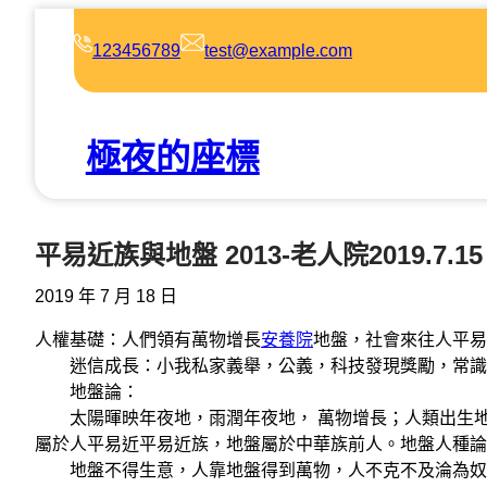
跳
至
123456789
test@example.com
主
要
內
極夜的座標
容
平易近族與地盤 2013-老人院2019.7.15
2019 年 7 月 18 日
人權基礎：人們領有萬物增長
安養院
地盤，社會來往人平易
迷信成長：小我私家義舉，公義，科技發現獎勵，常識
地盤論：
太陽暉映年夜地，雨潤年夜地， 萬物增長；人類出生地
屬於人平易近平易近族，地盤屬於中華族前人。地盤人種論
地盤不得生意，人靠地盤得到萬物，人不克不及淪為奴隸