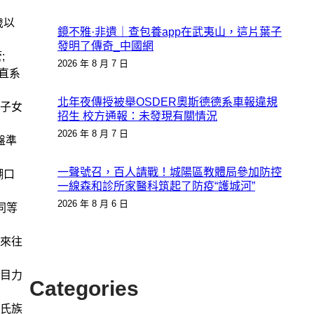
歲以
鏡不雅·非遺｜查包養app在武夷山，這片葉子
發明了傳奇_中國網
;
2026 年 8 月 7 日
直系
北年夜傳授被舉OSDER奧斯德德系車報違規
子女
招生 校方通報：未發現有關情況
2026 年 8 月 7 日
盤準
一聲號召，百人請戰！城陽區教體局參加防控
餬口
一線森和診所家醫科筑起了防疫“護城河”
2026 年 8 月 6 日
同等
來往
目力
Categories
氏族