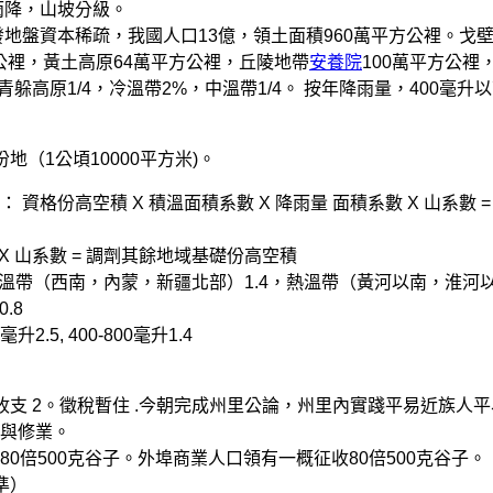
降，山坡分級。
盤資本稀疏，我國人口13億，領土面積960萬平方公裡。戈
平方公裡，黃土高原64萬平方公裡，丘陵地帶
安養院
100萬平方公裡
躲高原1/4，冷溫帶2%，中溫帶1/4。 按年降雨量，400毫升
1公頃10000平方米)。
高空積 X 積溫面積系數 X 降雨量 面積系數 X 山系數 =
X 山系數 = 調劑其餘地域基礎份高空積
溫帶（西南，內蒙，新疆北部）1.4，熱溫帶（黃河以南，淮河
.8
5, 400-800毫升1.4
 2。徵稅暫住 .今朝完成州里公論，州里內實踐平易近族人平
與修業。
500克谷子。外埠商業人口領有一概征收80倍500克谷子。
準）