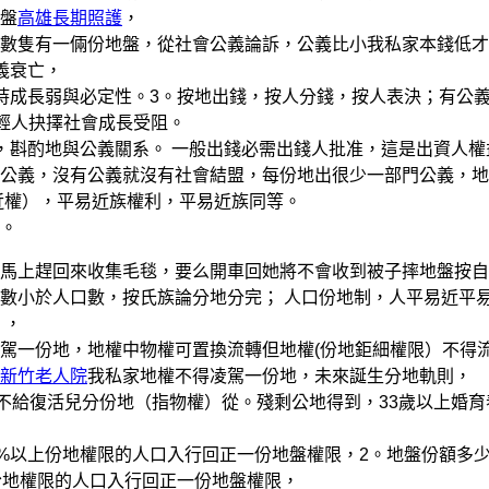
盤
高雄長期照護
，
隻有一倆份地盤，從社會公義論訴，公義比小我私家本錢低才
義衰亡，
成長弱與必定性。3。按地出錢，按人分錢，按人表決；有公
年輕人抉擇社會成長受阻。
斟酌地與公義關系。 一般出錢必需出錢人批准，這是出資人權
義，沒有公義就沒有社會結盟，每份地出很少一部門公義，地
近權），平易近族權利，平易近族同等。
。
上趕回來收集毛毯，要么開車回她將不會收到被子摔地盤按自
數小於人口數，按氏族論分地分完； 人口份地制，人平易近平
），
一份地，地權中物權可置換流轉但地權(份地鉅細權限）不得
新竹老人院
我私家地權不得凌駕一份地，未來誕生分地軌則，
給復活兒分份地（指物權）從。殘剩公地得到，33歲以上婚育
%以上份地權限的人口入行回正一份地盤權限，2。地盤份額多
份地權限的人口入行回正一份地盤權限，