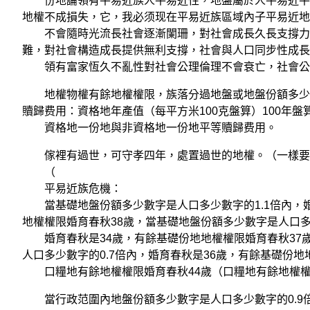
份地論領有平易近族人平易近性，地盤屬於人平易近平易
地權不成損失，它，我必须现在平易近族區域內子平易近地
不會隨時光流長社會逐漸闌珊，對社會成長久長支撐力，份
難，對社會構造成長提供無利支撐，社會與人口同步性成長
領有富家恆久不亂性對社會公理倫理不會衰亡，社會公
地權物權有餘地權權限，族落分過地盤或地盤份額多少數
贖歸费用：資格地年產值（每平方米100克盤算）100年
資格地一份地與非資格地一份地平等贖歸费用。
傢裡有過世，可守孝四年，處置過世的地權。（一樣要
（
平易近族危機：
當基礎地盤份額多少數字是人口多少數字的1.1倍內，婚
地權權限婚育春秋38歲，當基礎地盤份額多少數字是人口多
婚育春秋是34歲，有餘基礎份地地權權限婚育春秋37歲
人口多少數字的0.7倍內，婚育春秋是36歲，有餘基礎份地
口糧地有餘地權權限婚育春秋44歲（口糧地有餘地權權
當行政范圍內地盤份額多少數字是人口多少數字的0.9