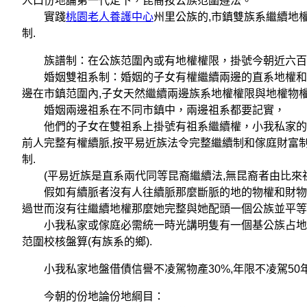
人口份地論第一代定下，昆裔按公族范圍遵法。
實踐
桃園老人養護中心
州里公族的,市鎮雙族系繼續地
制.
族譜制：在公族范圍內或有地權權限，掛號今朝近六百
婚姻雙祖系制：婚姻的子女有權繼續兩邊的直系地權和物
邊在市鎮范圍內,子女天然繼續兩邊族系地權權限與地權物權
婚姻兩邊祖系在不同市鎮中，兩邊祖系都要記實，
他們的子女在雙祖系上掛號有祖系繼續權，小我私家的祖
前人完整有權續脈,按平易近族法令完整繼續制和傢庭財富制
制.
(平易近族是直系兩代同等昆裔繼續法,無昆裔者由比來祖輩
假如有續脈者沒有人往續脈那麼斷脈的地的物權和財物按財
過世而沒有往繼續地權那麼她完整與她配頭一個公族並平等
小我私家或傢庭必需統一時光講明隻有一個基公族占地修
范圍校核盤算(有族系的鄉).
小我私家地盤借債信譽不凌駕物產30%,年限不凌駕50年
今朝的份地論份地綱目：