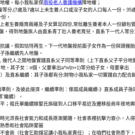
地權，每小我私家保
南投老人養護機構
障地權；
分,(7歲及7歲以上未生養人口或沒子女的人口每人一份，35
一份，
上者生養婚育兩邊及子女算足四份,常仳離生養者本人一份額包管
地盤，得到地盤族人由直系青丁壯人養老育兒，直系下一代人等分
議，假如怙恃再生，下一代地盤按前面子女作為一份與頭幾胎
子孫繼續先人地盤，
 幾代人之間地盤實踐直系父子同等準則（上下直系父子平分地
其子女：n個，父要拿出a*n/(n+1)等分給子女，母要拿出
存不動）及直系繼續：其子孫都有分;財物小我私家一切實踐自力配合
續準則，及彼此接濟，繼續準則：傢庭成員繼續-》直系成員子孫
等’繼續），
；祖氏單繼續嫁娶氏族碰到人口移平易近及遷移投商年夜地輿
光流長社會氣力和成長逐漸闌珊，社會表裡抗擊力衰小，人得
熟悉和社會陷阱蒙蔽
會商（社會乞助撐足講小我私家責任）；在咱們社會熟悉下，