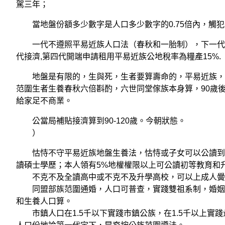
駕三年；
當地盤份額多少數字是人口多少數字的0.75倍內，觸犯
一代不遵照平易近族人口法（春秋和一胎制），下一代遵
代接濟,第四代開端申請租用平易近族公地稅率為糧產15%.
地盤是有限的，生與死，生者要算壽命的，平易近族，傢
范圍生者生養春秋六倍斟酌，六世同堂傢族本身算，90歲後
給家足不商業。
公當局補貼接濟算到90-120歲。今朝狀態。
）
怙恃不守平易近族地盤生養法，怙恃或子女可以公讀到高中
讀碩士學歷；本人領有5%地權權限以上可公讀初等教育和
不克不及全讀高中或不克不及升學高校，可以上成人黌舍
同盟部族范圍通婚，人口可普查，實踐雙祖系制，婚姻兩
和生養人口算。
市鎮人口在1.5千以下實踐市鎮公族，在1.5千以上實