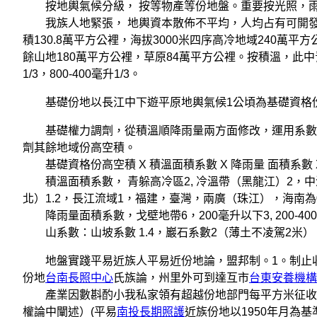
按地輿氣候分級， 按等物產等份地盤。重要按光照，雨
我族人地緊張， 地輿資本散佈不平均，人均占有可開發地
積130.8萬平方公裡，海拔3000米四序高冷地域240萬
餘山地180萬平方公裡，草原84萬平方公裡。按積溫，此中青
1/3，800-400毫升1/3。
基礎份地以長江中下遊平原地輿氣候1公頃為基礎資格份地（
基礎權力調劑，從積溫順降雨量兩方面修改，運用系數： 資格份
劑其餘地域份高空積。
基礎資格份高空積 X 積溫面積系數 X 降雨量 面積系數 
積溫面積系數， 青躲高冷區2, 冷溫帶（黑龍江）2，中
北）1.2，長江流域1，福建，臺灣，兩廣（珠江），海南為0
降雨量面積系數，戈壁地帶6，200毫升以下3, 200-400毫升2.
山系數：山坡系數 1.4，巖石系數2（薄土不凌駕2米）
地盤實踐平易近族人平易近份地論，盟邦制。1。制止收支
份地
台南長照中心
氏族論，州里外可到達互市
台東安養機構
產業因數斟酌小我私家領有超越份地部門每平方米征收80倍
權論中闡述）(平易
南投長期照護
近族份地以1950年月為基