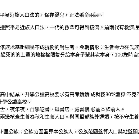
平易近族人口法的，保存嬰兒，正法婚育兩邊。
照平易近族人口法，一代的孫輩可得到接濟。前兩代有救濟,
族地基鉅細是不成抗衡的對生者，今朝情形：生者壽命在氏族
過死的的上輩的地權權限隻分給本身子輩其次本身，100歲時自
結業，升學公讀高校要求有高考績績,成就按80%盤算,不克
升學公讀高校。
，夜年夜，自學唸書，逛書店，藏書樓,必需本族前人。
邊核查生養春秋和生養人口。與同盟部族外通婚，按不守生養
踐州里公族；公族范圍盤算本公族人，公族范圍盤算人口與地盤關