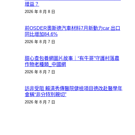
增益？
2026 年 8 月 8 日
前OSDER奧斯德汽車材料7月新動力car 出口
同比增加84.6%
2026 年 8 月 7 日
甜心查包養網圖片故事｜“有牛哥”守護村落農
作物老種類_中國網
2026 年 8 月 7 日
訪非受阻 賴清秀傳醫院健檢項目德改赴醫學年
會稱“非分特別親切”
2026 年 8 月 7 日