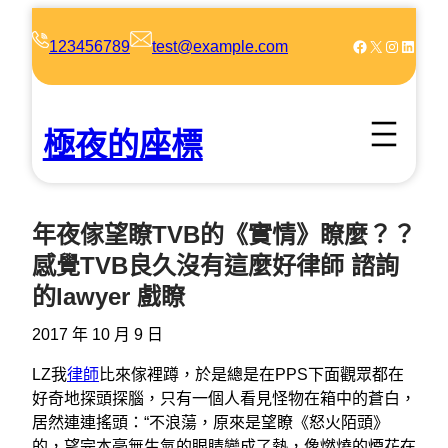
跳
至
Facebook
X
Instagram
LinkedIn
123456789
test@example.com
主
要
內
極夜的座標
容
年夜傢望瞭TVB的《實情》瞭麼？？
感覺TVB良久沒有這麼好律師 諮詢
的lawyer 戲瞭
2017 年 10 月 9 日
LZ我
律師
比來傢裡蹲，於是總是在PPS下面觀眾都在
好奇地探頭探腦，只有一個人看見怪物在箱中的蒼白，
居然連連搖頭：“不浪蕩，原來是望瞭《怒火陌頭》
的，望完本毫無生氣的眼睛變成了熱，像燃燒的煙花在