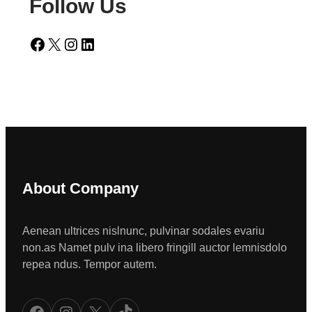
Follow Us
Facebook
X
Instagram
LinkedIn
About Company
Aenean ultrices nislnunc, pulvinar sodales evariu
non.as Namet pulv ina libero fringill auctor lemnisdolo
repea ndus. Tempor autem.
Facebook
Instagram
X
TikTok