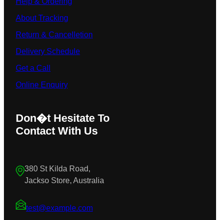
Help & Ordering
About Tracking
Return & Cancelletion
Delivery Schedule
Get a Call
Online Enquiry
Don�t Hesitate To
Contact With Us
380 St Kilda Road,
Jackso Store, Australia
test@example.com