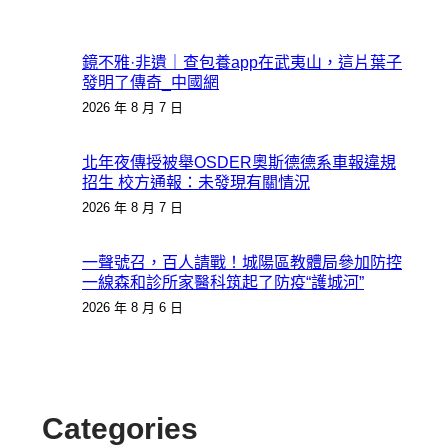
鏡不雅·非遺｜查包養app在武夷山，這片葉子
發明了傳奇_中國網
2026 年 8 月 7 日
北年夜傳授被舉OSDER奧斯德德系車報違規
招生 校方通報：未發現有關情況
2026 年 8 月 7 日
一聲號召，百人請戰！城陽區教體局參加防控
一線森和診所家醫科筑起了防疫“護城河”
2026 年 8 月 6 日
Categories