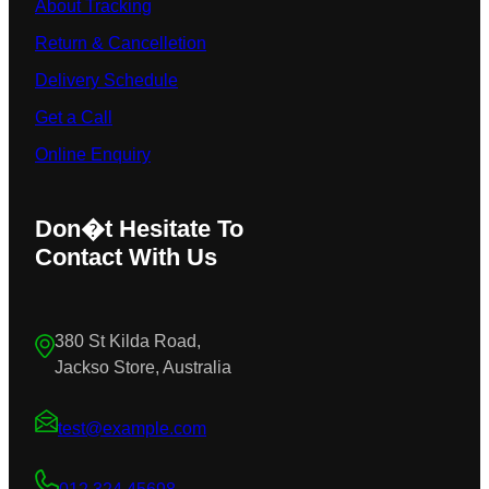
About Tracking
Return & Cancelletion
Delivery Schedule
Get a Call
Online Enquiry
Don�t Hesitate To
Contact With Us
380 St Kilda Road,
Jackso Store, Australia
test@example.com