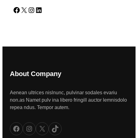
Facebook
X
Instagram
LinkedIn
About Company
Aenean ultrices nislnunc, pulvinar sodales evariu
non.as Namet pulv ina libero fringill auctor lemnisdolo
repea ndus. Tempor autem.
Facebook
Instagram
X
TikTok