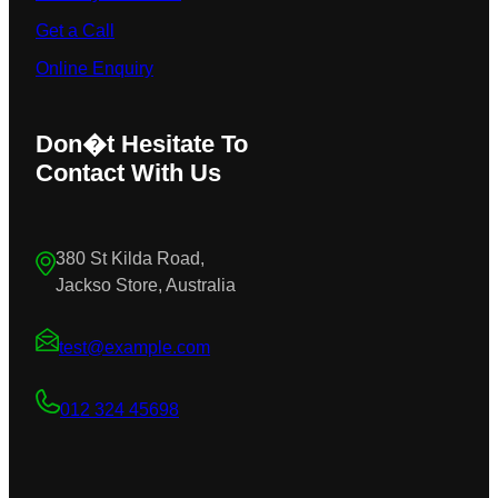
Get a Call
Online Enquiry
Don�t Hesitate To
Contact With Us
380 St Kilda Road,
Jackso Store, Australia
test@example.com
012 324 45698