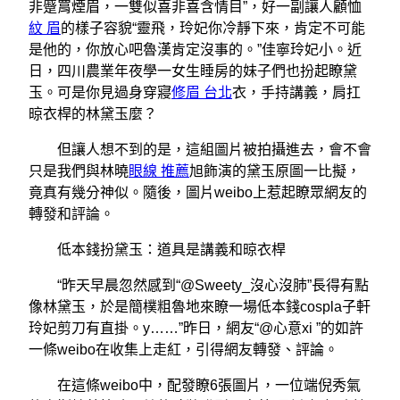
非蹙罥煙眉，一雙似喜非喜含情目”，好一副讓人顧恤
紋 眉
的樣子容貌“靈飛，玲妃你冷靜下來，肯定不可能
是他的，你放心吧魯漢肯定沒事的。”佳寧玲妃小。近
日，四川農業年夜學一女生睡房的妹子們也扮起瞭黛
玉。可是你見過身穿寢
修眉 台北
衣，手持講義，肩扛
晾衣桿的林黛玉麼？
但讓人想不到的是，這組圖片被拍攝進去，會不會
只是我們與林曉
眼線 推薦
旭飾演的黛玉原圖一比擬，
竟真有幾分神似。隨後，圖片weibo上惹起瞭眾網友的
轉發和評論。
低本錢扮黛玉：道具是講義和晾衣桿
“昨天早晨忽然感到“@Sweety_沒心沒肺”長得有點
像林黛玉，於是簡樸粗魯地來瞭一場低本錢cospla子軒
玲妃剪刀有直掛。y……”昨日，網友“@心意xi ”的如許
一條weibo在收集上走紅，引得網友轉發、評論。
在這條weibo中，配發瞭6張圖片，一位端倪秀氣