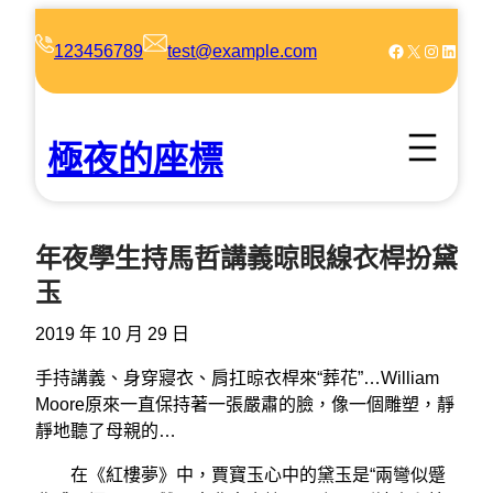
跳
至
Facebook
X
Instagram
LinkedIn
123456789
test@example.com
主
要
內
極夜的座標
容
年夜學生持馬哲講義晾眼線衣桿扮黛
玉
2019 年 10 月 29 日
手持講義、身穿寢衣、肩扛晾衣桿來“葬花”…William
Moore原來一直保持著一張嚴肅的臉，像一個雕塑，靜
靜地聽了母親的…
在《紅樓夢》中，賈寶玉心中的黛玉是“兩彎似蹙