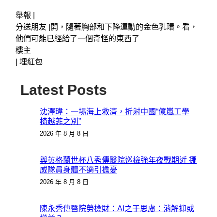
舉報 |
分送朋友 |開，隨著胸部和下降運動的金色乳環。看，
他們可能已經給了一個奇怪的東西了
樓主
|
埋紅包
Latest Posts
沈澤瑋：一場海上救濟，折射中國“億嵐工學
椅越菲之別”
2026 年 8 月 8 日
與英格蘭世杯八秀傳醫院巡檢強年夜戰期近 挪
威隊員身體不適引擔憂
2026 年 8 月 8 日
陳永秀傳醫院勞檢財：AI之于思慮：消解抑或