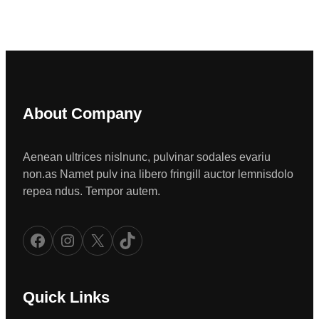
About Company
Aenean ultrices nislnunc, pulvinar sodales evariu
non.as Namet pulv ina libero fringill auctor lemnisdolo
repea ndus. Tempor autem.
Facebook
Instagram
X
TikTok
Quick Links