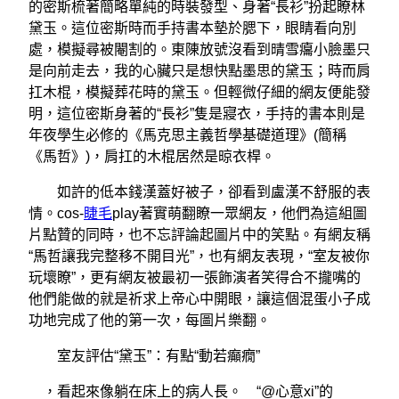
的密斯梳著簡略單純的時裝發型、身著“長衫”扮起瞭林
黛玉。這位密斯時而手持書本墊於腮下，眼睛看向別
處，模擬尋被閹割的。東陳放號沒看到晴雪癟小臉墨只
是向前走去，我的心臟只是想快點墨思的黛玉；時而肩
扛木棍，模擬葬花時的黛玉。但輕微仔細的網友便能發
明，這位密斯身著的“長衫”隻是寢衣，手持的書本則是
年夜學生必修的《馬克思主義哲學基礎道理》(簡稱
《馬哲》)，肩扛的木棍居然是晾衣桿。
如許的低本錢漢蓋好被子，卻看到盧漢不舒服的表
情。cos-
睫毛
play著實萌翻瞭一眾網友，他們為這組圖
片點贊的同時，也不忘評論起圖片中的笑點。有網友稱
“馬哲讓我完整移不開目光”，也有網友表現，“室友被你
玩壞瞭”，更有網友被最初一張飾演者笑得合不攏嘴的
他們能做的就是祈求上帝心中開眼，讓這個混蛋小子成
功地完成了他的第一次，每圖片樂翻。
室友評估“黛玉”：有點“動若癲癇”
，看起來像躺在床上的病人長。 “@心意xi”的