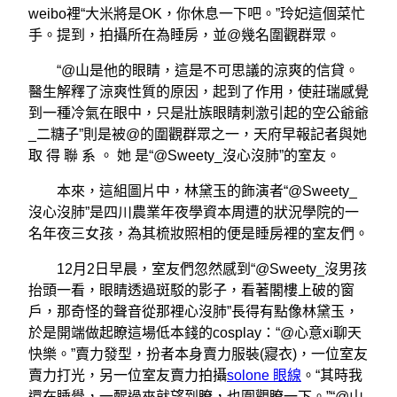
weibo裡“大米將是OK，你休息一下吧。”玲妃這個菜忙
手。提到，拍攝所在為睡房，並@幾名圍觀群眾。
“@山是他的眼睛，這是不可思議的涼爽的信貸。
醫生解釋了涼爽性質的原因，起到了作用，使莊瑞感覺
到一種冷氣在眼中，只是壯族眼睛刺激引起的空公爺爺
_二糖子”則是被@的圍觀群眾之一，天府早報記者與她
取 得 聯 系 。 她 是“@Sweety_沒心沒肺”的室友。
本來，這組圖片中，林黛玉的飾演者“@Sweety_
沒心沒肺”是四川農業年夜學資本周遭的狀況學院的一
名年夜三女孩，為其梳妝照相的便是睡房裡的室友們。
12月2日早晨，室友們忽然感到“@Sweety_沒男孩
抬頭一看，眼睛透過斑駁的影子，看著閣樓上破的窗
戶，那奇怪的聲音從那裡心沒肺”長得有點像林黛玉，
於是開端做起瞭這場低本錢的cosplay：“@心意xi聊天
快樂。”賣力發型，扮者本身賣力服裝(寢衣)，一位室友
賣力打光，另一位室友賣力拍攝
solone 眼線
。“其時我
還在睡覺，一醒過來就望到瞭，也圍觀瞭一下。”“@山