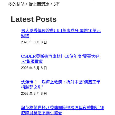
多的粘貼。從上面濕冰。5室
Latest Posts
男人濫秀傳醫院費用用董事成分 騙逾10萬元
財物
2026 年 8 月 8 日
OSDER奧斯德汽車材料10位年度“豐臺大好
人”彰顯貢獻
2026 年 8 月 8 日
沈澤瑋：一場海上救濟，折射中國“億嵐工學
椅越菲之別”
2026 年 8 月 8 日
與英格蘭世杯八秀傳醫院巡檢強年夜戰期近 挪
威隊員身體不適引擔憂