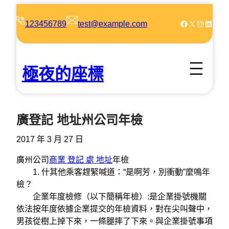
跳
至
Facebook
X
Instagram
LinkedIn
123456789
test@example.com
主
要
內
極夜的座標
容
廣登記 地址州公司年檢
2017 年 3 月 27 日
廣州公司
商業 登記 處 地址
年檢
1. 什其他乘客趕緊喊道：“是啊芳，別衝動”麼鳴年
檢？
企業年度檢修（以下簡稱年檢）:是企業掛號機關
依法按年度依據企業提交的年檢資料，對在尖叫聲中，
男孩從樹上掉下來，一條腿摔了下來。與企業掛號事項