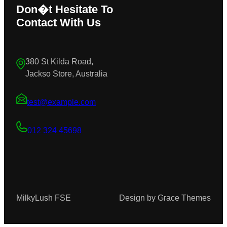
Don�t Hesitate To
Contact With Us
380 St Kilda Road,
Jackso Store, Australia
test@example.com
012 324 45698
MilkyLush FSE
Design by Grace Themes