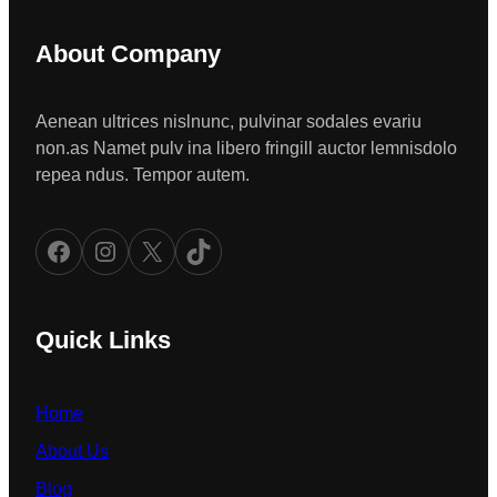
About Company
Aenean ultrices nislnunc, pulvinar sodales evariu
non.as Namet pulv ina libero fringill auctor lemnisdolo
repea ndus. Tempor autem.
Facebook
Instagram
X
TikTok
Quick Links
Home
About Us
Blog