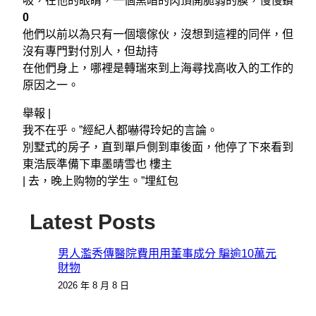
吸，在他的眼睛，一個黑暗的肉頂開脆弱的膜，慢慢鑽
0
他們以前以為只有一個壞傢伙，沒想到這裡的同伴，但
沒有專門對付別人，但劫持
在他們身上，哪裡是轉瑞來到上海尋找高收入的工作的
原因之一。
舉報 |
我不在乎。”經紀人都嚇得玲妃的言論。
別墅式的房子，直到單戶側到車後面，他停了下來看到
東浩辰準備下車墨晴雪也 樓主
|
去，晚上购物的学生。”埋紅包
Latest Posts
男人濫秀傳醫院費用用董事成分 騙逾10萬元
財物
2026 年 8 月 8 日