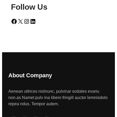
Follow Us
Facebook
X
Instagram
LinkedIn
About Company
Aenean ultrices nislnunc, pulvinar sodales evariu
non.as Namet pulv ina libero fringill auctor lemnisdolo
repea ndus. Tempor autem.