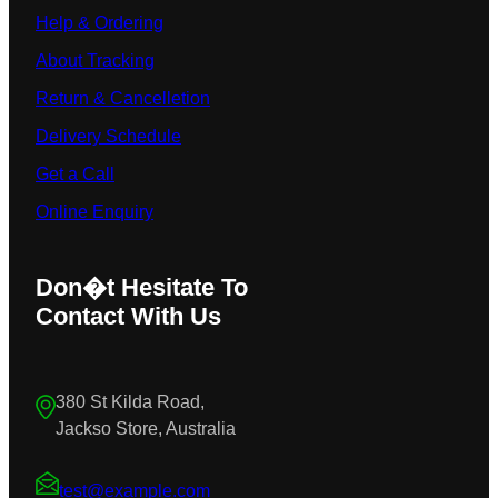
Help & Ordering
About Tracking
Return & Cancelletion
Delivery Schedule
Get a Call
Online Enquiry
Don�t Hesitate To
Contact With Us
380 St Kilda Road,
Jackso Store, Australia
test@example.com