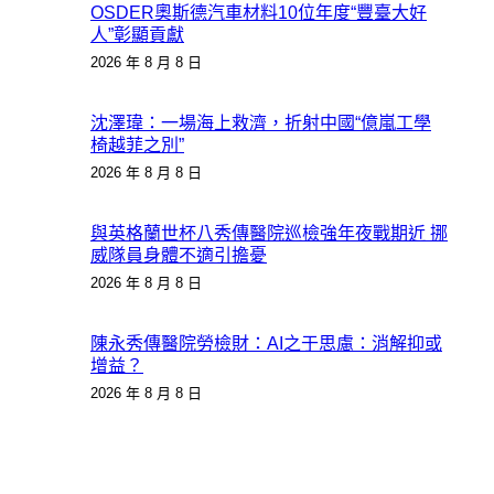
OSDER奧斯德汽車材料10位年度“豐臺大好
人”彰顯貢獻
2026 年 8 月 8 日
沈澤瑋：一場海上救濟，折射中國“億嵐工學
椅越菲之別”
2026 年 8 月 8 日
與英格蘭世杯八秀傳醫院巡檢強年夜戰期近 挪
威隊員身體不適引擔憂
2026 年 8 月 8 日
陳永秀傳醫院勞檢財：AI之于思慮：消解抑或
增益？
2026 年 8 月 8 日