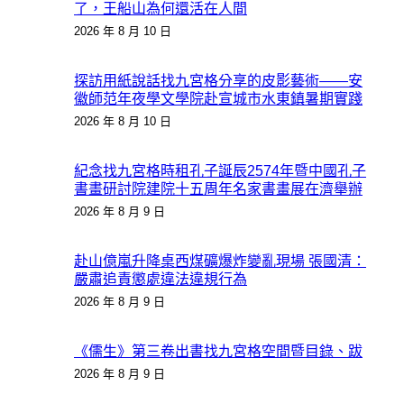
了，王船山為何還活在人間
2026 年 8 月 10 日
探訪用紙說話找九宮格分享的皮影藝術——安
徽師范年夜學文學院赴宣城市水東鎮暑期實踐
2026 年 8 月 10 日
紀念找九宮格時租孔子誕辰2574年暨中國孔子
書畫研討院建院十五周年名家書畫展在濟舉辦
2026 年 8 月 9 日
赴山億嵐升降桌西煤礦爆炸變亂現場 張國清：
嚴肅追責懲處違法違規行為
2026 年 8 月 9 日
《儒生》第三卷出書找九宮格空間暨目錄、跋
2026 年 8 月 9 日