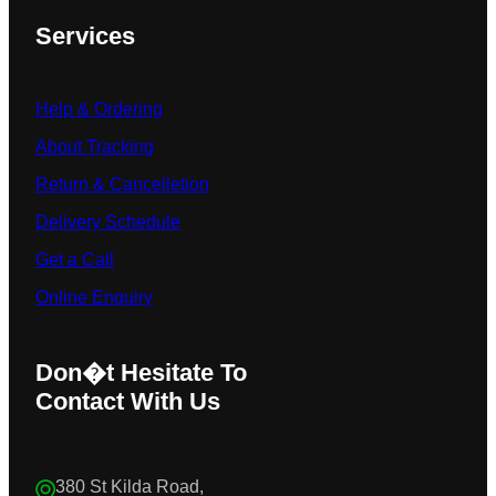
Services
Help & Ordering
About Tracking
Return & Cancelletion
Delivery Schedule
Get a Call
Online Enquiry
Don�t Hesitate To
Contact With Us
380 St Kilda Road,