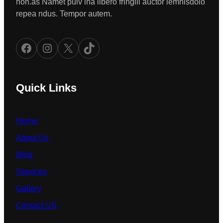
non.as Namet pulv ina libero fringill auctor lemnisdolo
repea ndus. Tempor autem.
Facebook
Instagram
X
TikTok
Quick Links
Home
About Us
Blog
Services
Gallery
Contact US