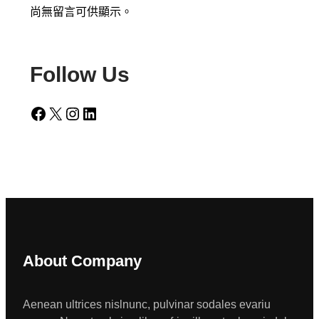
尚無留言可供顯示。
Follow Us
Facebook
X
Instagram
LinkedIn
About Company
Aenean ultrices nislnunc, pulvinar sodales evariu