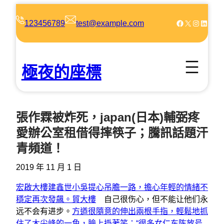
跳
至
Facebook
X
Instagram
LinkedIn
123456789
test@example.com
主
要
內
極夜的座標
容
張作霖被炸死，japan(日本)輔弼疼
愛辦公室租借得摔筷子；騰訊話題汗
青頻道！
2019 年 11 月 1 日
宏啟大樓
建鑫世小吳提心吊膽一路，擔心年輕的情緒不
穩定再次發飆。貿大樓
自己很伤心，但不能让他们永
远不会有进步。
方遒很隨意的伸出兩根手指，輕鬆地抓
住了木尖峰的一角，臉上掛著笑：“很多女仁东陈放号