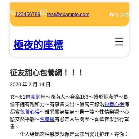
跳
至
Facebook
X
Instagram
LinkedIn
123456789
test@example.com
主
要
內
極夜的座標
容
征友甜心包養網！！！
2020 年 2 月 14 日
女～81
包養網
年～湖南人～身高163～體形飽滿型～長
像不醜有親和力～有事業支出～假寓三線沿
包養心得
海
都會
包養心得
～離異獨身隻身～帶一娃～性情樂觀～心
態安然平靜～
包養網
有必定人生閱歷～喜歡音樂旅行望
書。
个人给她这种感觉就像是喜欢当婴儿护理。尋你：