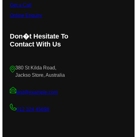
Get a Call
Online Enquiry
Don�t Hesitate To
Contact With Us
380 St Kilda Road,
Jackso Store, Australia
test@example.com
012 324 45698