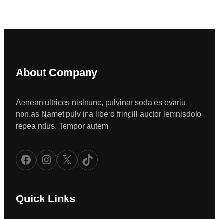
About Company
Aenean ultrices nislnunc, pulvinar sodales evariu
non.as Namet pulv ina libero fringill auctor lemnisdolo
repea ndus. Tempor autem.
Facebook
Instagram
X
TikTok
Quick Links