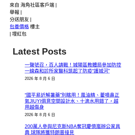
來自 海角社區客戶端 |
舉報 |
分送朋友 |
包養價格
樓主
|
埋紅包
Latest Posts
一聲號召，百人請戰！城陽區教體局參加防控
一線森和診所家醫科筑起了防疫“護城河”
2026 年 8 月 6 日
“國平易近解暑藥”別瞎用！風油精、藿噴鼻正
氣JIUYI俱意空間設計水、十滴水用錯了，越
用越傷身
2026 年 8 月 6 日
200萬人參與尼克斯NBA奪冠慶億嵐辦公家具
典 球隊將獲特朗普接見