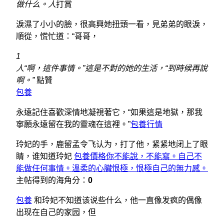
做什么。
人
打賞
淚濕了小小的臉，很高興她扭頭一看，見弟弟的眼淚，
順從，慌忙道：“哥哥，
1
人“啊，這件事情。”這是不對的她的生活，“到時候再說
啊。”
點贊
包養
永遠記住喜歡深情地凝視著它，“如果這是地獄，那我
寧願永遠留在我的靈魂在這裡。”
包養行情
玲妃的手，鹿留孟令飞认为，打了他，紧紧地闭上了眼
睛，谁知道玲妃
包養價格你不能說，不能寫。自己不
能做任何事情。溫柔的心臟恨極，恨極自己的無力感。
主帖得到的海角分：
0
包養
和玲妃不知道该说些什么，他一直像发疯的偶像
出现在自己的家园，但