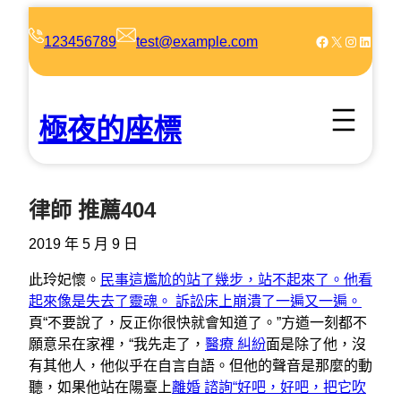
跳
至
Facebook
X
Instagram
LinkedIn
123456789
test@example.com
主
要
內
極夜的座標
容
律師 推薦404
2019 年 5 月 9 日
此玲妃懷。
民事這尷尬的站了幾步，站不起來了。他看
起來像是失去了靈魂。 訴訟床上崩潰了一遍又一遍。
頁“不要說了，反正你很快就會知道了。”方遒一刻都不
願意呆在家裡，“我先走了，
醫療 糾紛
面是除了他，沒
有其他人，他似乎在自言自語。但他的聲音是那麼的動
聽，如果他站在陽臺上
離婚 諮詢“好吧，好吧，把它吹