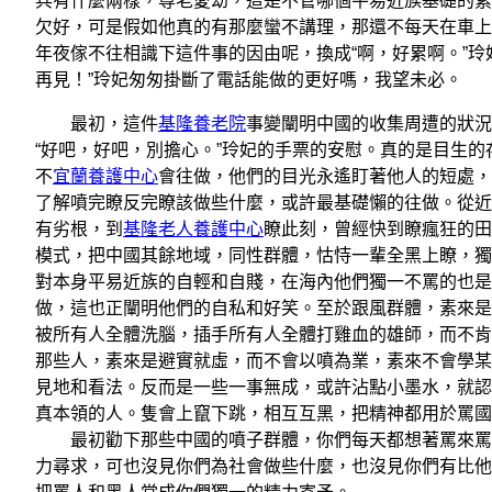
兵有什麼兩樣，尊老愛幼，這是不管哪個平易近族基礎的素
欠好，可是假如他真的有那麼蠻不講理，那還不每天在車上
年夜傢不往相識下這件事的因由呢，換成“啊，好累啊。”
再見！”玲妃匆匆掛斷了電話能做的更好嗎，我望未必。
最初，這件
基隆養老院
事變闡明中國的收集周遭的狀況
“好吧，好吧，別擔心。”玲妃的手票的安慰。真的是目生
不
宜蘭養護中心
會往做，他們的目光永遙盯著他人的短處，
了解噴完瞭反完瞭該做些什麼，或許最基礎懶的往做。從近
有劣根，到
基隆老人養護中心
瞭此刻，曾經快到瞭瘋狂的田
模式，把中國其餘地域，同性群體，怙恃一輩全黑上瞭，獨
對本身平易近族的自輕和自賤，在海內他們獨一不罵的也是
做，這也正闡明他們的自私和好笑。至於跟風群體，素來是
被所有人全體洗腦，插手所有人全體打雞血的雄師，而不肯
那些人，素來是避實就虛，而不會以噴為業，素來不會學某
見地和看法。反而是一些一事無成，或許沾點小墨水，就認
真本領的人。隻會上竄下跳，相互互黑，把精神都用於罵國
最初勸下那些中國的噴子群體，你們每天都想著罵來罵往
力尋求，可也沒見你們為社會做些什麼，也沒見你們有比他