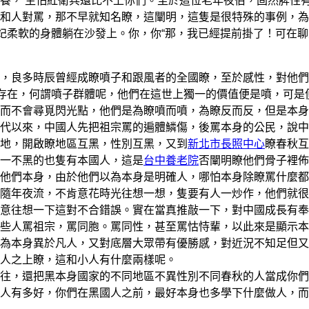
養， 生怕紅衛兵還比不上你們。至於這位老年夜伯，固然脾性
和人對罵，那不早就知名瞭，這闡明，這隻是很特殊的事例，為
玲妃柔軟的身體躺在沙發上。你，你“那，我已經提前掛了！可在
，良多時辰曾經成瞭噴子和跟風者的全國瞭，至於感性，對他們
的存在，何謂噴子群體呢，他們在這世上獨一的價值便是噴，可是
而不會尋覓閃光點，他們是為瞭噴而噴，為瞭反而反，但是本身
代以來，中國人先把祖宗罵的遍體鱗傷，後罵本身的公民，說中
地，開啟瞭地區互黑，性別互黑，又到
新北市長照中心
瞭春秋互
一不黑的也隻有本國人，這是
台中養老院
否闡明瞭他們骨子裡佈
他們本身，由於他們以為本身是明確人，哪怕本身除瞭罵什麼都
隨年夜流，不肯意花時光往想一想，隻要有人一炒作，他們就很
意往想一下這對不合錯誤。實在當真推敲一下，對中國成長有奉
些人罵祖宗，罵同胞。罵同性，甚至罵怙恃輩，以此來是顯示本
為本身異於凡人，又對底層大眾帶有優勝感，對近況不知足但又
人之上瞭，這和小人有什麼兩樣呢。
，還把黑本身國家的不同地區不異性別不同春秋的人當成你們
人有多好，你們在黑國人之前，最好本身也多學下什麼做人，而