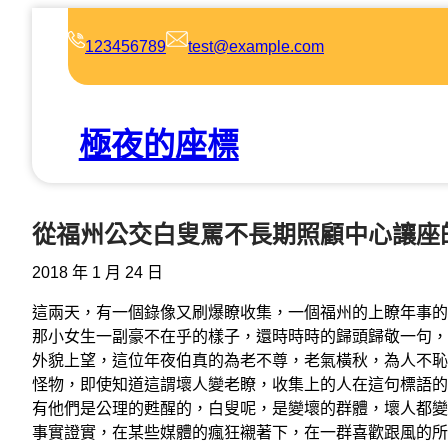
跳
至
123456789
test@example.com
主
要
內
極夜的座標
容
從福州公交白叟罵不長期照顧中心讓座
2018 年 1 月 24 日
這兩天，有一個錄像又刷爆瞭收集，一個福州的上瞭年事的
那小女生一副豪不在乎的樣子，還時時時的歸頭歸敬一句，
外貌上望，這位年夜伯真的為老不尊，老氣橫秋，為人不恥
怪物，即使知道這謂壞人變老瞭，收集上的人在這句標語的
有他們是公理的甦醒的，白叟呢，是變壞的群體，壞人都變
事實證實，在某些媒體的瘋狂襯著下，在一群喜歡跟風的所