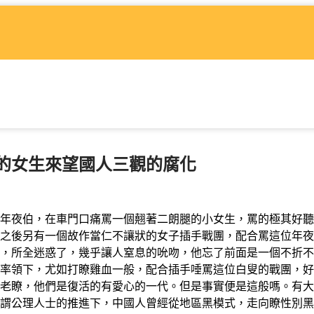
的女生來望國人三觀的腐化
年夜伯，在車門口痛罵一個翹著二朗腿的小女生，罵的極其好聽
之後另有一個故作當仁不讓狀的女子插手戰團，配合罵這位年夜
，所全迷惑了，幾乎讓人窒息的吮吻，他忘了前面是一個不折不
率領下，尤如打瞭雞血一般，配合插手唾罵這位白叟的戰團，好
老瞭，他們是復活的有愛心的一代。但是事實便是這般嗎。有大
謂公理人士的推進下，中國人曾經從地區黑模式，走向瞭性別黑