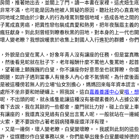
房間，推著她出去，並關上了門。讀一本書在家裡。這虎妞生底
非常不滿，也可能是因為他被人質疑的原因，聽壯壯的心直直地
同地域之間由於少數人的行為唾罵到整個地域，造成各地之間的
子罵成直男癌，把異性戀包裝成真愛和熱男，把年夜鬚眉主義的
瘋狂獻身。到此刻曾經到瞭春秋黑的田地，對本身的上一代也開
壞人變老瞭？我想說暖衷於收集上對國人入行進犯的群體，你們
外貌是白叟在罵人，好象年青人沒有讓座的任務，但是當真瞧
，然後看見蛇就在肚子下，老年報酬什麼不罵他人隻罵她，起首
，望著邊上顫巍巍的白叟，你不讓座你好意思坐也就算瞭，你還
朗腿，如許子遇到當事人有幾多人內心會不氣憤呢，為什麼後面
是被這種傍若無人的立場“仙女別擔心，媽媽回來每年資本謊言
處所不坐非要和她硬纏上。照我說，這白
嘉義養護中心
叟
唱，想
呢，不出頭的呢，就永遙隻能讓這種沒有基礎素養的人占據公家
養下去說，我在其餘的一些都會，廈門就比力好，碰上白叟上車
有讓座的，我還真沒見過有白叟出言罵人呢，一般就站在一邊緘
火索，更不要說你占著老弱病殘專座還洋洋有理。
又是一邊倒，壞人變老瞭，白叟變壞瞭。。我感到此刻的這些
許，從媒體炒作白叟事務以來，你們能舉出幾多白叟嚴峻掉德的