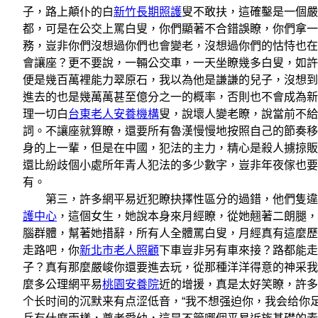
子，路上顛仆的白
新竹長期照護
叟不敢扶，這確鑿是一個嚴
都，可是在公交上罵白叟，你們顯著不合錯誤瞭，你們拿一
務，豈非你們沒想過你們也會變老，沒想過你們的怙恃也在
會讓座？更不要說，一輛公交車，一天坐瞭幾多白叟，如許
便是幾百萬裡能力翠原石，我以為他是謙謙的兒子，沒想到
進去的也是幾萬萬甚至億分之一的概率，否則也不會成為新
理一切白
台東老人安養機構
叟，說壞人變老瞭，說當前不給
詞。不讓座就算瞭，還要所有魯漢慢慢地按照自己的節奏移
身的上一輩，但是在中國，犯法的主力，精心是殺人擄掠販
還比紛歧個小處所年青人犯法的多少數字，豈非年夜傢也要
有。
第三，許多網平易近犯瞭抉擇性區分的過錯，他們隻違
護中心
，這個女生，她說本身來月經瞭，從她翹著二朗腿，
腦群體，幫著她措辭，所有人全體罵白叟，月經真有這麼歷
走路吧，你
新北市老人照顧
下車豈非另有車來接？路都能走
子？真有那麼嚴峻你還要進去玩，從那種洋洋得意的神采我
麼多公理網平易
桃園安養院
近的增援，真是太好笑瞭，許多
个长时间的沉默来有点涩低音，“我不想强迫你，我会给你