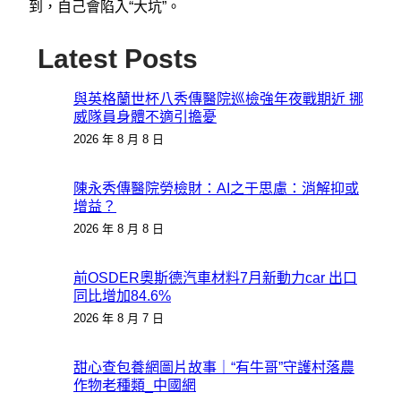
到，自己會陷入“大坑”。
Latest Posts
與英格蘭世杯八秀傳醫院巡檢強年夜戰期近 挪
威隊員身體不適引擔憂
2026 年 8 月 8 日
陳永秀傳醫院勞檢財：AI之于思慮：消解抑或
增益？
2026 年 8 月 8 日
前OSDER奧斯德汽車材料7月新動力car 出口
同比增加84.6%
2026 年 8 月 7 日
甜心查包養網圖片故事｜“有牛哥”守護村落農
作物老種類_中國網