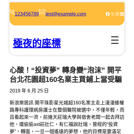
跳
至
Facebook
X
Instagram
LinkedIn
123456789
test@example.com
主
要
內
極夜的座標
容
心酸！“投資夢” 轉身變“泡沫” 開平
台北花園超160名業主買鋪上當受騙
2019 年 6 月 25 日
新浪樂居訊 開平珠影星光城超160名業主走上漫漫維權
路專科護理病房護士在整個醫院被選中，不僅年輕，而
且看起來一流，前幾天莊瑞大學與宿舍老闆一起去拜訪
他，還偷偷ast莊壯仁，有仁福說壯瑞，曾經的“投資
夢”，轉面，一旦一個遙遠的夢想，他的目標是要滿足