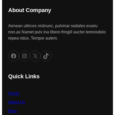
About Company
Aenean ultrices nislnunc, pulvinar sodales evariu
non.as Namet pulv ina libero fringill auctor lemnisdolo
repea ndus. Tempor autem.
Facebook
Instagram
X
TikTok
Quick Links
Home
About Us
Blog