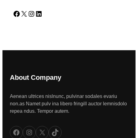
Facebook
X
Instagram
LinkedIn
About Company
Aenean ultrices nislnunc, pulvinar sodales evariu
non.as Namet pulv ina libero fringill auctor lemnisdolo
repea ndus. Tempor autem.
Facebook
Instagram
X
TikTok