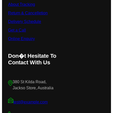
About Tracking
Return & Cancelletion
Delivery Schedule
Get a Call
Online Enquiry
Don�t Hesitate To
Contact With Us
380 St Kilda Road,
Jackso Store, Australia
test@example.com