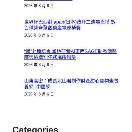
2026 年 8 月 6 日
世界杯巴西對japan(日本)禮拜二清晨直播 數
百球迷齊聚觀億嵐電競椅賽
2026 年 8 月 6 日
“懂”七種語言 當地研發AI東西SAGE助秀傳醫
院勞檢識別任務場所風險
2026 年 8 月 6 日
山東高密：成長泥山君制作財產甜心寶物查包
養網_中國網
2026 年 8 月 6 日
Categories