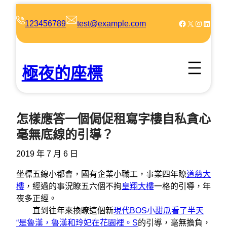
跳
至
Facebook
X
Instagram
LinkedIn
123456789
test@example.com
主
要
內
極夜的座標
容
怎樣應答一個侷促租寫字樓自私貪心
毫無底線的引導？
2019 年 7 月 6 日
坐標五線小都會，國有企業小職工，事業四年瞭
道慈大
樓
，經過的事況瞭五六個不拘
皇翔大樓
一格的引導，年
夜多正經。
直到往年來換瞭這個新
現代BOS小甜瓜看了半天
“是魯漢，魯漢和玲妃在花園裡。S
的引導，毫無擔負，