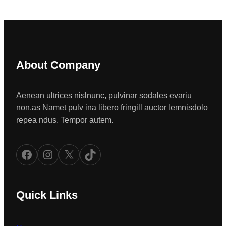
About Company
Aenean ultrices nislnunc, pulvinar sodales evariu
non.as Namet pulv ina libero fringill auctor lemnisdolo
repea ndus. Tempor autem.
Facebook
Instagram
X
TikTok
Quick Links