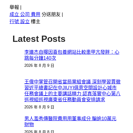
舉報 |
成立 公司 費用
分送朋友 |
行號 設立
樓主
Latest Posts
李連杰自曝因喜包養網站比較患甲亢發胖：心
跳每分鐘140次
2026 年 8 月 9 日
王偉中掌管召開省當局黨組會議 深刻學習貫徹
習近平總書記在中JIUYI俱意空間設計心城市
任務會議上的主要講話精力 認真落實中心第八
巡視組巡視廣東省任務動員會安排請求
2026 年 8 月 9 日
男人濫秀傳醫院費用用董事成分 騙逾10萬元
財物
2026 年 8 月 8 日