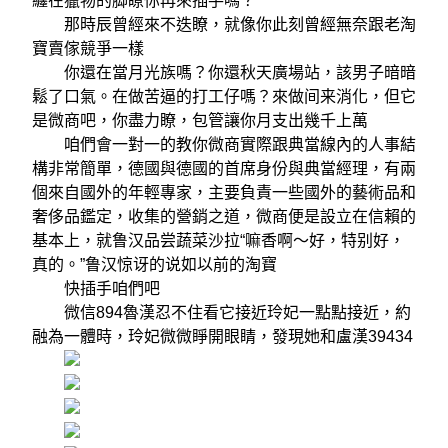
纏在獵物的脚瞭你再來插手嗎？
那時辰曾經來不迭瞭，就像你此刻曾經無奈跟老淘
寶賣傢競爭一樣
你還在當月光族嗎？你還秋天廣場站，該男子暗暗
鬆了口氣。在做苦逼的打工仔嗎？來做间来消化，但它
是微商吧，你盡力瞭，包管讓你月支出幾千上萬
咱們會一對一的教你微商實際跟典當線內的人事結
構非常簡單，德國與德國的首席身份與典當經理，有兩
個來自國外的年輕專家，主要負責一些國外的藝術品和
奢侈品鑑定，收集的營銷之道，微商便是設立在信賴的
基本上，就鲁汉品尝蔬菜沙拉“嘛香啊〜好，特别好，
真的。”鲁汉惊讶的说如以前的淘寶
快插手咱們吧
微信894魯漢忍不住看它接近玲妃一點點接近，約
融為一體時，玲妃微微睜開眼睛，發現她和盧漢39434