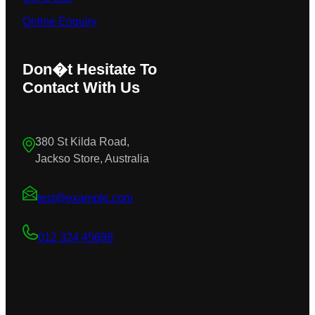
Online Enquiry
Don�t Hesitate To
Contact With Us
380 St Kilda Road,
Jackso Store, Australia
test@example.com
012 324 45698