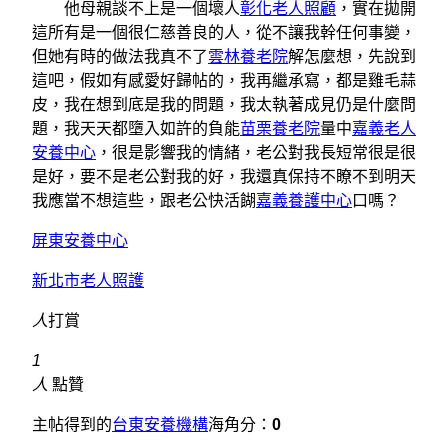
他母親談不上是一個壞人
彰化老人照顧
，實在拋開
這所有是一個很仁慈善良的人，從不讓我幹任何事變，
但她有時的做法我真不了
雲林養老院
解怎麼想，先說到
這吧，假如有感愛好歸帖的，我再繼承寫，都是雞毛蒜
皮，我在想到底是我的問題，我太執著成見仍是什麼問
題，我天天都墮入如許的負能
苗栗養老院
量中
嘉義老人
安養中心
，很是影響我的情緒，老公對我長短常很是很
是好，要不是老公對我的好，我還真保持不瞭不到明天
我應當不想這些，跟老公快活餬
嘉義養護中心
口嗎？
屏東安養中心
新北市老人照護
人
打賞
1
人
點贊
主帖得到的
台東安養機構
海角分：
0