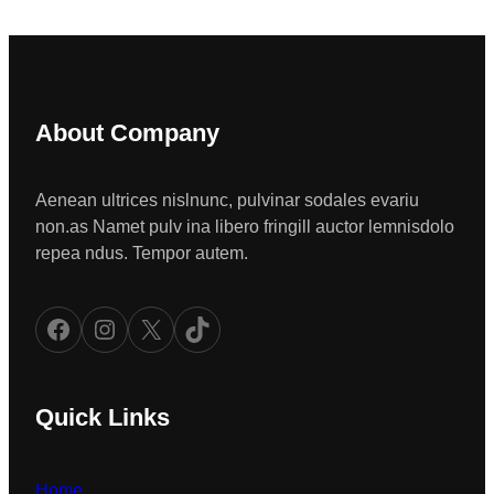
About Company
Aenean ultrices nislnunc, pulvinar sodales evariu
non.as Namet pulv ina libero fringill auctor lemnisdolo
repea ndus. Tempor autem.
Facebook
Instagram
X
TikTok
Quick Links
Home