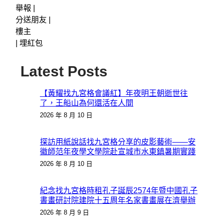
舉報 |
分送朋友 |
樓主
|
埋紅包
Latest Posts
【黃耀找九宮格會議紅】年夜明王朝逝世往
了，王船山為何還活在人間
2026 年 8 月 10 日
探訪用紙說話找九宮格分享的皮影藝術——安
徽師范年夜學文學院赴宣城市水東鎮暑期實踐
2026 年 8 月 10 日
紀念找九宮格時租孔子誕辰2574年暨中國孔子
書畫研討院建院十五周年名家書畫展在濟舉辦
2026 年 8 月 9 日