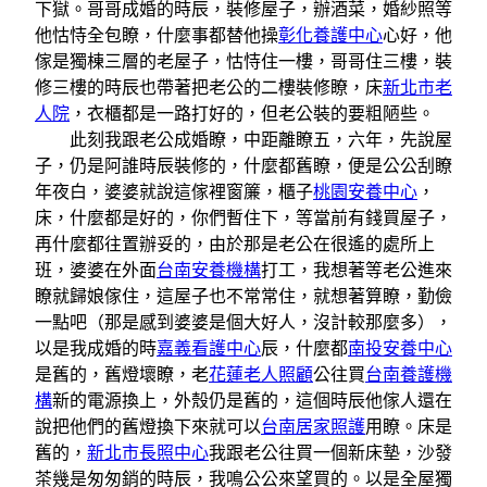
下獄。哥哥成婚的時辰，裝修屋子，辦酒菜，婚紗照等
他怙恃全包瞭，什麼事都替他操
彰化養護中心
心好，他
傢是獨棟三層的老屋子，怙恃住一樓，哥哥住三樓，裝
修三樓的時辰也帶著把老公的二樓裝修瞭，床
新北市老
人院
，衣櫃都是一路打好的，但老公裝的要粗陋些。
此刻我跟老公成婚瞭，中距離瞭五，六年，先說屋
子，仍是阿誰時辰裝修的，什麼都舊瞭，便是公公刮瞭
年夜白，婆婆就說這傢裡窗簾，櫃子
桃園安養中心
，
床，什麼都是好的，你們暫住下，等當前有錢買屋子，
再什麼都往置辦妥的，由於那是老公在很遙的處所上
班，婆婆在外面
台南安養機構
打工，我想著等老公進來
瞭就歸娘傢住，這屋子也不常常住，就想著算瞭，勤儉
一點吧（那是感到婆婆是個大好人，沒計較那麼多），
以是我成婚的時
嘉義看護中心
辰，什麼都
南投安養中心
是舊的，舊燈壞瞭，老
花蓮老人照顧
公往買
台南養護機
構
新的電源換上，外殼仍是舊的，這個時辰他傢人還在
說把他們的舊燈換下來就可以
台南居家照護
用瞭。床是
舊的，
新北市長照中心
我跟老公往買一個新床墊，沙發
茶幾是匆匆銷的時辰，我鳴公公來望買的。以是全屋獨