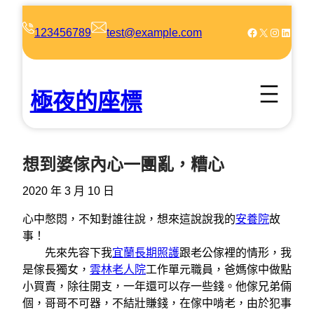
跳
至
Facebook
X
Instagram
LinkedIn
123456789
test@example.com
主
要
內
極夜的座標
容
想到婆傢內心一團亂，糟心
2020 年 3 月 10 日
心中憋悶，不知對誰往說，想來這說說我的
安養院
故
事！
先來先容下我
宜蘭長期照護
跟老公傢裡的情形，我
是傢長獨女，
雲林老人院
工作單元職員，爸媽傢中做點
小買賣，除往開支，一年還可以存一些錢。他傢兄弟倆
個，哥哥不可器，不結壯賺錢，在傢中啃老，由於犯事