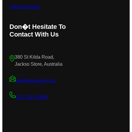
Online Enquiry
Don�t Hesitate To
Contact With Us
380 St Kilda Road,
Jackso Store, Australia
test@example.com
012 324 45698