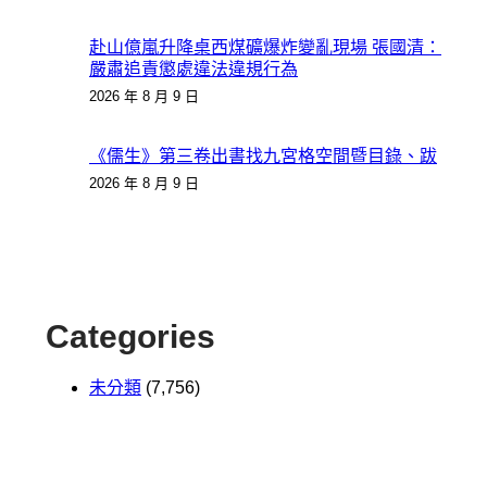
赴山億嵐升降桌西煤礦爆炸變亂現場 張國清：
嚴肅追責懲處違法違規行為
2026 年 8 月 9 日
《儒生》第三卷出書找九宮格空間暨目錄、跋
2026 年 8 月 9 日
Categories
未分類
(7,756)