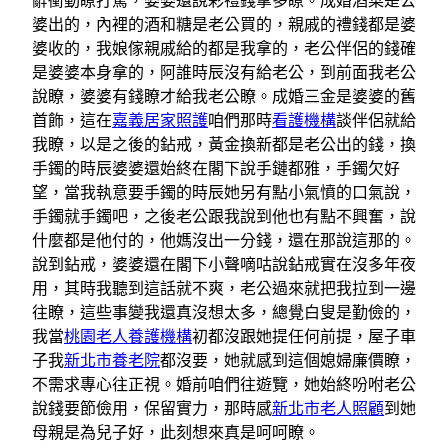
辭衝動瞭打罵，婆婆還說彩禮錢拿多瞭。成婚酒菜是公
婆出的，內裡的酒和糖是老公買的，親戚的禮錢都是婆
婆收的，我娘傢親戚給的都是我拿的，老公伴侶的錢確
是婆婆本身拿的，阿誰時辰沒有給老公，到前面我老公
說瞭，婆婆有錢瞭才給我老公瞭。成婚三金是婆婆的舊
首飾，這在
嘉義居家照護
咱們那時
看護機構
談伴侶就給
我瞭，以是之後的鉆戒，黃金換新都是老公出的錢，換
手鐲的時辰婆婆還始終在閣下說手鏈都雅，手鐲欠好
望，當我執意要手鐲的時辰她另有點小氣憤的口氣說，
手鐲就手鐲吧，之後老公跟我說到他也有點不興奮，說
什麼都是他付的，他媽沒出一分錢，還在那說這那的。
說到鉆戒，婆婆還在閣下小聲嘀咕說鉆戒實在沒多年夜
用，其時我聽到這話就不爽，老公過來就把我拉到一邊
往瞭，這些事變我還真沒想太多，總覺白叟是勤儉的，
我當
桃園老人養護機構
初都沒跟她提任何前提，屋子車
子我
新北市養老院
都沒要，她就感到這個媳婦廉價瞭，
不需求專心往正視。婚前咱們往遊覽，她始終吩咐老公
說錢要節儉用，保留實力，那時感
新北市老人照顧
到她
母親是為兒子好，此刻想來真是呵呵瞭。