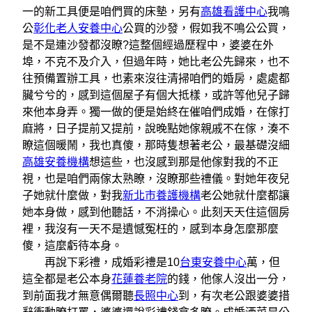
一的新工具便是咱們買的床墊，另有
高雄看護中心
我鳴
公
彰化老人安養中心
公買的沙發，假如我不鳴公公買，
是不是連沙發都沒瞭?這整個經過歷程中，婆婆在外
埠，不克不及介入，但過年時，她比老公先歸來，也不
往預備置辦工具，也素來沒往清掃咱們的婚房，處處都
臟兮兮的，感到這個屋子有個大抵樣，或許等他兒子歸
來他本身弄。獨一做的便是始終在催咱們成婚，在傢打
麻將，日子提前又提前，說晚點她傢親戚不在傢，湊不
瞭這個暖鬧，我也真傻，那時隻想著老公，最基礎沒細
高雄安養機構
想這些，也沒感到那是他傢對我的不正
視，也是咱們兩傢太熟瞭，沒瞭那些禮儀。對她年夜兒
子她就什麼做，對我
新北市養護機構
老公她就什麼都讓
她本身做，感到他聽話，不消操心。此刻天天住這個房
裡，我沒有一天不是遺憾冤枉的，感到本身怎麼那麼
傻，這麼虧待本身。
再說下彩禮，成婚彩禮是10
台東安養中心
萬，但
這全都是老公本身
花蓮養老院
的錢，他傢人沒出一分，
到前面我才無意偶爾聽
長照中心
到，有次老公跟婆婆措