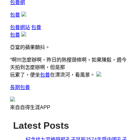
包養網
包養
包養網站
包養
包養
亞當的蘋果顫抖。
“啊!!!!怎麼辦啊，昨日的熱搜頭條啊，如果陳毅，週今
天拍到怎麼辦啊，但是那
玩累了，便坐
包養
在漂流河，看風景。
長期包養
來自自得生涯APP
Latest Posts
紀念找九宮格時租孔子誕辰2574年暨中國孔子