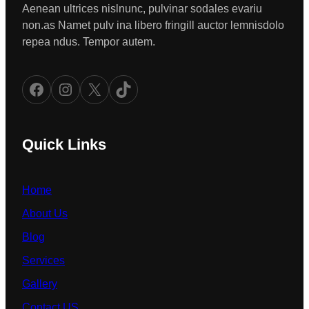
Aenean ultrices nislnunc, pulvinar sodales evariu
non.as Namet pulv ina libero fringill auctor lemnisdolo
repea ndus. Tempor autem.
Facebook
Instagram
X
TikTok
Quick Links
Home
About Us
Blog
Services
Gallery
Contact US