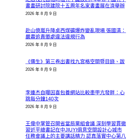
書畫研討院建院十五周年名家書畫展在濟舉辦
2026 年 8 月 9 日
赴山億嵐升降桌西煤礦爆炸變亂現場 張國清：
嚴肅追責懲處違法違規行為
2026 年 8 月 9 日
《儒生》第三卷出書找九宮格空間暨目錄、跋
2026 年 8 月 9 日
李連杰自曝因喜包養網站比較患甲亢發胖：心
跳每分鐘140次
2026 年 8 月 9 日
王偉中掌管召開省當局黨組會議 深刻學習貫徹
習近平總書記在中JIUYI俱意空間設計心城市
任務會議上的主要講話精力 認真落實中心第八