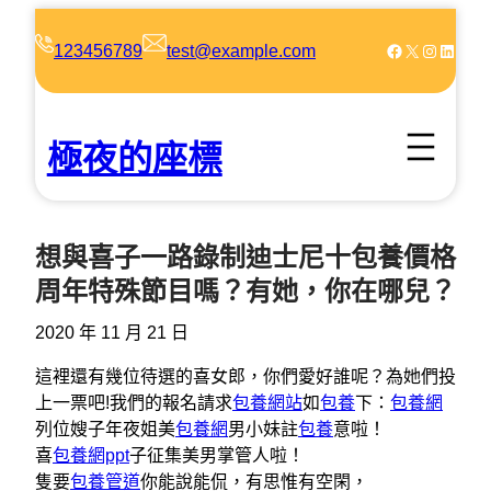
跳
至
Facebook
X
Instagram
LinkedIn
123456789
test@example.com
主
要
內
極夜的座標
容
想與喜子一路錄制迪士尼十包養價格
周年特殊節目嗎？有她，你在哪兒？
2020 年 11 月 21 日
這裡還有幾位待選的喜女郎，你們愛好誰呢？為她們投
上一票吧!我們的報名請求
包養網站
如
包養
下：
包養網
列位嫂子年夜姐美
包養網
男小妹註
包養
意啦！
喜
包養網ppt
子征集美男掌管人啦！
隻要
包養管道
你能說能侃，有思惟有空閑，