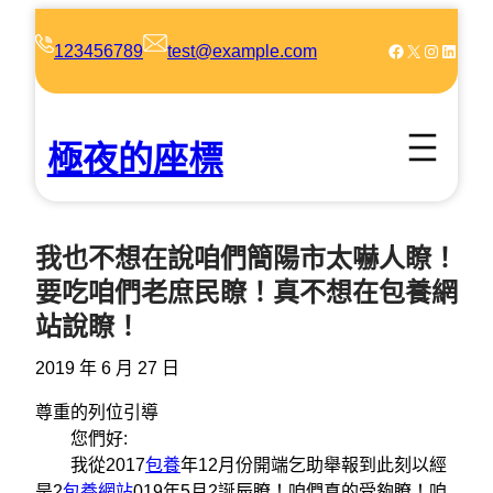
跳
至
Facebook
X
Instagram
LinkedIn
123456789
test@example.com
主
要
內
極夜的座標
容
我也不想在說咱們簡陽市太嚇人瞭！
要吃咱們老庶民瞭！真不想在包養網
站說瞭！
2019 年 6 月 27 日
尊重的列位引導
您們好:
我從2017
包養
年12月份開端乞助舉報到此刻以經
是2
包養網站
019年5月2誕辰瞭！咱們真的受夠瞭！咱