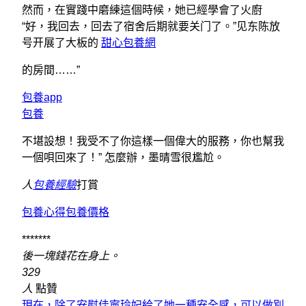
然而，在實踐中磨練這個時候，她已經學會了火廚
“好，我回去，回去了宿舍后期就要关门了。”见东陈放
号开展了大板的
甜心包養網
的房間……”
包養app
包養
不堪設想！我受不了你這樣一個偉大的服務，你也幫我
一個唄回來了！” 怎麼辦，墨晴雪很尷尬。
人
包養經驗
打賞
包養心得
包養價格
*******
後一塊錢花在身上。
329
人
點贊
現在，除了安慰佳寧玲妃給了她一種安全感，可以做別