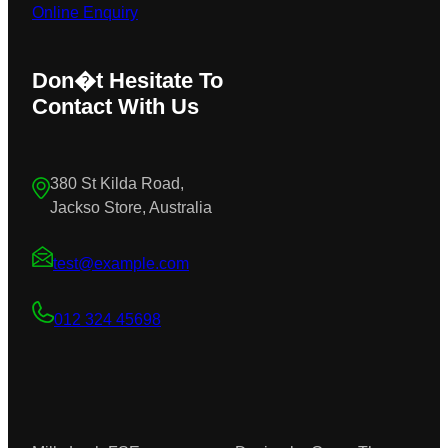
Online Enquiry
Don�t Hesitate To
Contact With Us
380 St Kilda Road,
Jackso Store, Australia
test@example.com
012 324 45698