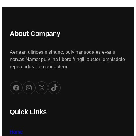
About Company
Aenean ultrices nislnunc, pulvinar sodales evariu
non.as Namet pulv ina libero fringill auctor lemnisdolo
repea ndus. Tempor autem.
Facebook
Instagram
X
TikTok
Quick Links
Home