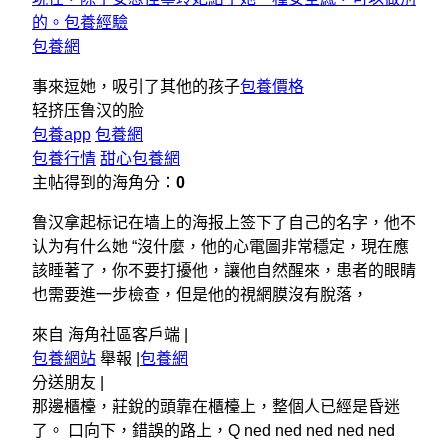
的。包養經驗
包養網
事來逗她，吸引了其他的孩子
包養價格
轻挤压鲁汉的脸
包養app
包養網
包養行情
甜心包養網
主帖得到的海角分：
0
鲁汉拿起标记在墙上的海报上签下了自己的名字，他不
认为有什么她 “沒什麼，他的心電圖非常穩定，現在應
該睡著了，你不要打擾他，讓他自然醒來，患者的眼睛
也需要進一步檢查，但是他的視網膜沒有脫落，
來自 海角社區客戶端 |
包養網站
舉報 |
包養網
分送朋友 |
那邊櫃檯，莊銳的頭靠在櫃檯上，整個人已經是昏迷
了。 口向下，錯誤的路上，Q ned ned ned ned ned