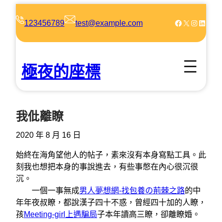
跳
至
Facebook
X
Instagram
LinkedIn
123456789
test@example.com
主
要
內
極夜的座標
容
我仳離瞭
2020 年 8 月 16 日
始終在海角望他人的帖子，素來沒有本身寫點工具。此
刻我也想把本身的事說進去，有些事憋在內心很沉很
沉。
一個一事無成
男人夢想網-找包養の荊棘之路
的中
年年夜叔瞭，都說漢子四十不惑，曾經四十加的人瞭，
孩
Meeting-girl上遇騙局
子本年讀高三瞭，卻離瞭婚。