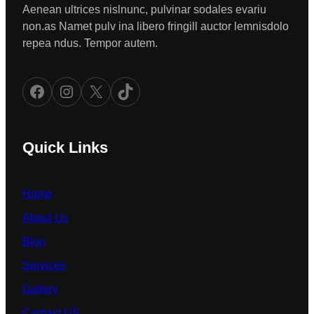
Aenean ultrices nislnunc, pulvinar sodales evariu
non.as Namet pulv ina libero fringill auctor lemnisdolo
repea ndus. Tempor autem.
Facebook
Instagram
X
TikTok
Quick Links
Home
About Us
Blog
Services
Gallery
Contact US