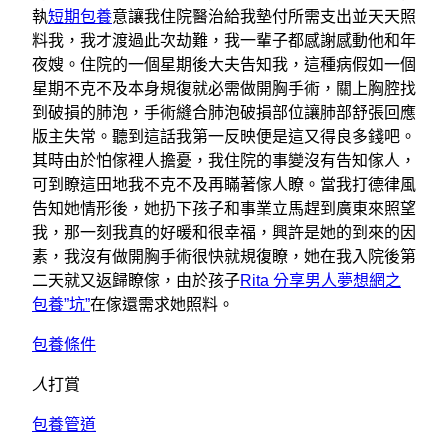
執
短期包養
意讓我住院醫治給我墊付所需支出並天天照
料我，我才渡過此次劫難，我一輩子都感謝感動他和年
夜嫂。住院的一個星期後大夫告知我，這種病假如一個
星期不克不及本身規復就必需做開胸手術，關上胸腔找
到破損的肺泡，手術縫合肺泡破損部位讓肺部舒張回應
版主失常。聽到這話我第一反映便是這又得良多錢吧。
其時由於怕傢裡人擔憂，我住院的事變沒有告知傢人，
可到瞭這田地我不克不及再瞞著傢人瞭。當我打德律風
告知她情形後，她扔下孩子和事業立馬趕到廣東來照望
我，那一刻我真的好暖和很幸福，興許是她的到來的因
素，我沒有做開胸手術很快就規復瞭，她在我入院後第
二天就又返歸瞭傢，由於孩子
Rita 分享男人夢想網之
包養”坑”
在傢還需求她照料。
包養條件
人
打賞
包養管道