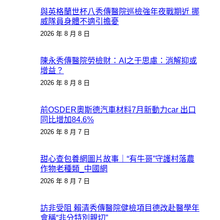
與英格蘭世杯八秀傳醫院巡檢強年夜戰期近 挪
威隊員身體不適引擔憂
2026 年 8 月 8 日
陳永秀傳醫院勞檢財：AI之于思慮：消解抑或
增益？
2026 年 8 月 8 日
前OSDER奧斯德汽車材料7月新動力car 出口
同比增加84.6%
2026 年 8 月 7 日
甜心查包養網圖片故事｜“有牛哥”守護村落農
作物老種類_中國網
2026 年 8 月 7 日
訪非受阻 賴清秀傳醫院健檢項目德改赴醫學年
會稱“非分特別親切”