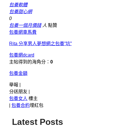
包養軟體
包養甜心網
0
包養一個月價錢
人
點贊
包養網車馬費
Rita 分享男人夢想網之包養”坑”
包養網dcard
主帖得到的海角分：
0
包養金額
舉報 |
分送朋友 |
包養女人
樓主
|
包養合約
埋紅包
Latest Posts