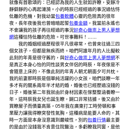
就像有首歌頌的：已經認為我的人生就如許瞭，安靜冷
靜僻靜的心再起漣漪。小的時辰已經經過的事況過怙恃
仳離的危機，對我幼當
包養軟體
心靈的危險真的很年
夜，長年夜後我也曾暗暗起誓
包養金額
，我當前永遙也
不會讓我的孩子再往經過的事況
好奇心做祟上男人夢想
網
這種怙恃仳離的危險。可世事難料！……
我的婚姻經過歷程很平凡很尋常，也曾來往過三四
個女孩子，但都是無疾而終。咱們阿誰年月的人比擬較
此刻的年青是很守舊的，與
好奇心做祟上男人夢想網
不
是真正本身心怡的同性談男女伴侶的時辰，年夜傢是不
會隨意上床的，不像此刻的年青人朝尤朝面夕可共枕。
我的前妻那時辰是個單純活躍的小女孩，咱們談瞭一年
多才有的關系兩年半才結的婚，婚後也已經歷過沒錢的
日子，婚後第二年我就由於身材因素在傢整整涵養瞭一
年，這時辰我女兒也誕生瞭，餬口非常拮據，後又由於
買瞭屋子而債臺高築，05年我在廣東打工時勞頓和事
業壓力讓我得瞭突發性氣胸，這種病是能要人命的，其
時一方面是本身沒意識到嚴峻性，別的
包養行情
最主要
的是由於沒錢我不肯意住院醫治，多虧瞭我同窗，是他