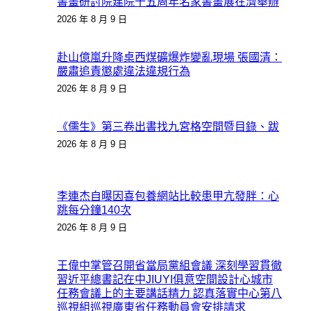
書畫研討院建院十五周年名家書畫展在濟舉辦
2026 年 8 月 9 日
赴山億嵐升降桌西煤礦爆炸變亂現場 張國清：
嚴肅追責懲處違法違規行為
2026 年 8 月 9 日
《儒生》第三卷出書找九宮格空間暨目錄、跋
2026 年 8 月 9 日
李連杰自曝因喜包養網站比較患甲亢發胖：心
跳每分鐘140次
2026 年 8 月 9 日
王偉中掌管召開省當局黨組會議 深刻學習貫徹
習近平總書記在中JIUYI俱意空間設計心城市
任務會議上的主要講話精力 認真落實中心第八
巡視組巡視廣東省任務動員會安排請求