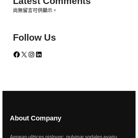
Latest Comments
尚無留言可供顯示。
Follow Us
Facebook
X
Instagram
LinkedIn
About Company
Aenean ultrices nislnunc, pulvinar sodales evariu