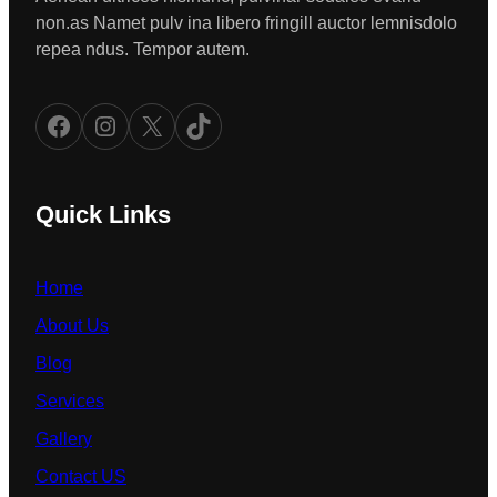
non.as Namet pulv ina libero fringill auctor lemnisdolo
repea ndus. Tempor autem.
Facebook
Instagram
X
TikTok
Quick Links
Home
About Us
Blog
Services
Gallery
Contact US