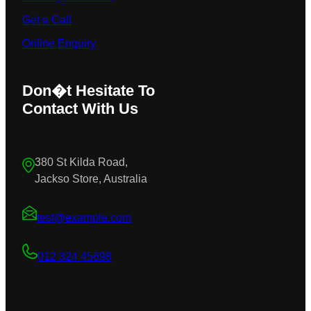
Get a Call
Online Enquiry
Don�t Hesitate To
Contact With Us
380 St Kilda Road,
Jackso Store, Australia
test@example.com
012 324 45698