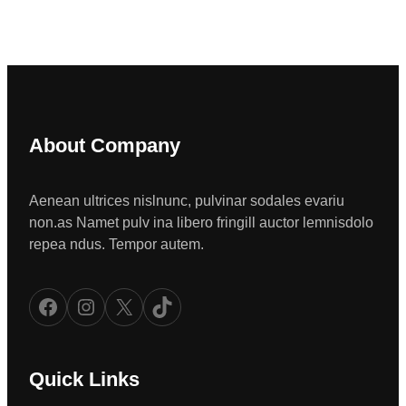
About Company
Aenean ultrices nislnunc, pulvinar sodales evariu
non.as Namet pulv ina libero fringill auctor lemnisdolo
repea ndus. Tempor autem.
Facebook
Instagram
X
TikTok
Quick Links