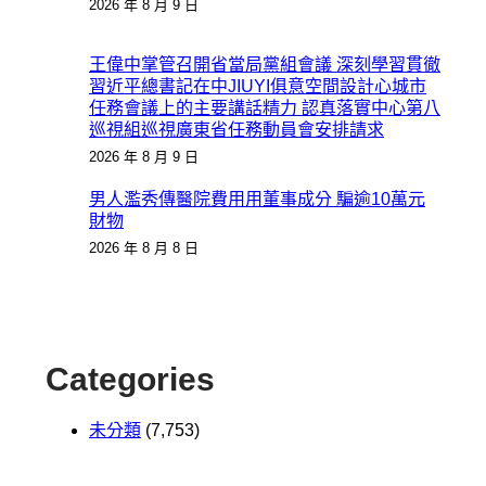
2026 年 8 月 9 日
王偉中掌管召開省當局黨組會議 深刻學習貫徹
習近平總書記在中JIUYI俱意空間設計心城市
任務會議上的主要講話精力 認真落實中心第八
巡視組巡視廣東省任務動員會安排請求
2026 年 8 月 9 日
男人濫秀傳醫院費用用董事成分 騙逾10萬元
財物
2026 年 8 月 8 日
Categories
未分類
(7,753)