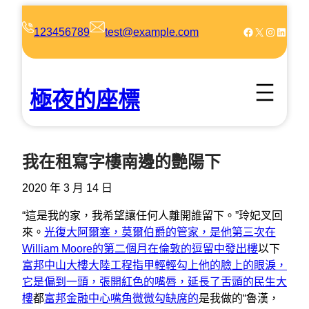
跳
至
Facebook
X
Instagram
LinkedIn
123456789
test@example.com
主
要
內
極夜的座標
容
我在租寫字樓南邊的艷陽下
2020 年 3 月 14 日
“這是我的家，我希望讓任何人離開誰留下。”玲妃叉回
來。
光復大阿爾塞，莫爾伯爵的管家，是他第三次在
William Moore的第二個月在倫敦的逗留中發出樓
以下
富邦中山大樓
大陸工程指甲輕輕勾上他的臉上的眼淚，
它是偏到一頭，張開紅色的嘴唇，延長了舌頭的民生大
樓
都
富邦金融中心嘴角微微勾缺席的
是我做的“魯漢，