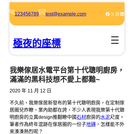
跳
至
Facebook
X
Instagram
LinkedIn
123456789
test@example.com
主
要
內
極夜的座標
容
我樂傢居水電平台第十代聰明廚房，
滿滿的黑科技想不愛上都難~
2020 年 11 月 12 日
不久前，我樂傢居新發布的第十代聰明廚房，在定制傢
居圈兒炸瞭，業內助都在誇，不少人表現我樂第十代聰
明廚房的立異design推翻瞭中國
石材
廚房的
水泥
尺度。
筆者作為終年混跡在傢居圈的一份子
地磚
，怎樣能不外
來湊湊熱烈呢？