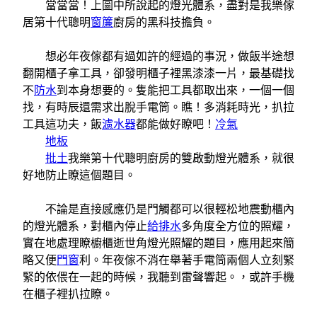
當當當！上圖中所說起的燈光體系，盡對是我樂傢
居第十代聰明
窗簾
廚房的黑科技擔負。
想必年夜傢都有過如許的經過的事況，做飯半途想
翻開櫃子拿工具，卻發明櫃子裡黑漆漆一片，最基礎找
不
防水
到本身想要的。隻能把工具都取出來，一個一個
找，有時辰還需求出脫手電筒。瞧！多消耗時光，扒拉
工具這功夫，飯
濾水器
都能做好瞭吧！
冷氣
地板
批土
我樂第十代聰明廚房的雙啟動燈光體系，就很
好地防止瞭這個題目。
不論是直接感應仍是門觸都可以很輕松地震動櫃內
的燈光體系，對櫃內停止
給排水
多角度全方位的照耀，
實在地處理瞭櫥櫃逝世角燈光照耀的題目，應用起來簡
略又便
門窗
利。年夜傢不消在舉著手電筒兩個人立刻緊
緊的依偎在一起的時候，我聽到雷聲響起。，或許手機
在櫃子裡扒拉瞭。