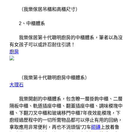
（我樂傢居吊櫃和高櫃尺寸）
2、中櫃體系
我樂傢居第十代聰明廚房的中櫃體系，筆者以為沒
有女孩子可以或許忍耐住引誘！
廚房
（我樂第十代聰明廚房中櫃體系）
大理石
我樂開創的中櫃體系，包含瞭一層掛鉤中櫃、二層
隔板中櫃、軌道插座中櫃、翻蓋插座中櫃、調味模塊中
櫃、下翻刀叉中櫃和玻璃移門中櫃7年夜效能模塊，下
廚經過歷程中的一切所需物品都可以停止有用的回納，
拿取應用非常便利，再也不消煩惱“刀车
砌磚
上放着鲁