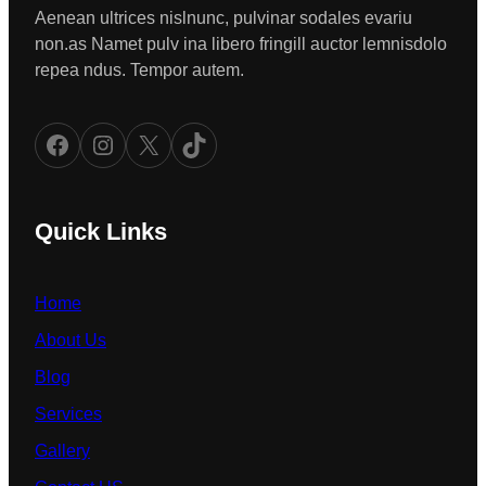
Aenean ultrices nislnunc, pulvinar sodales evariu
non.as Namet pulv ina libero fringill auctor lemnisdolo
repea ndus. Tempor autem.
Facebook
Instagram
X
TikTok
Quick Links
Home
About Us
Blog
Services
Gallery