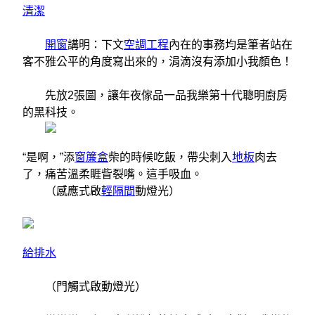
清潔
開窗
講明：下文
空調工程
內在的事務均是筆者站在
客不雅公平的角度寫出來的，涓滴沒有添加小我顏色！
先放2張圖，讓年夜傢品一品我樂第十代聰明廚房
的黑科技。
“是啊，”添
窗簾盒
柴的時候吃飯，帶尖刺入
地板
肉去
了，痛苦溫柔睚眥裂嘴。這手吸血。
（感應式啟
輕隔間
動燈光）
給排水
（門觸式啟動燈光）