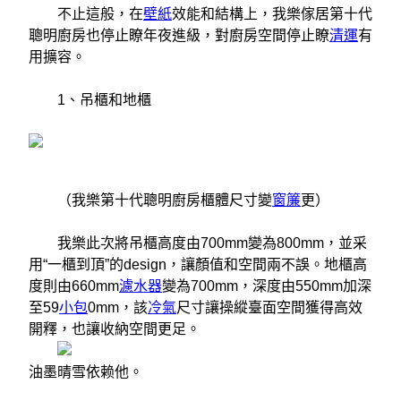
不止這般，在
壁紙
效能和結構上，我樂傢居第十代
聰明廚房也停止瞭年夜進級，對廚房空間停止瞭
清運
有
用擴容。
1、吊櫃和地櫃
（我樂第十代聰明廚房櫃體尺寸變
窗簾
更）
我樂此次將吊櫃高度由700mm變為800mm，並采
用“一櫃到頂”的design，讓顏值和空間兩不誤。地櫃高
度則由660mm
濾水器
變為700mm，深度由550mm加深
至59
小包
0mm，該
冷氣
尺寸讓操縱臺面空間獲得高效
開釋，也讓收納空間更足。
油墨晴雪依赖他。