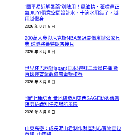
“國平易近解暑藥”別瞎用！風油精、藿噴鼻正
氣JIUYI俱意空間設計水、十滴水用錯了，越
用越傷身
2026 年 8 月 6 日
200萬人參與尼克斯NBA奪冠慶億嵐辦公家具
典 球隊將獲特朗普接見
2026 年 8 月 6 日
世界杯巴西對japan(日本)禮拜二清晨直播 數
百球迷齊聚觀億嵐電競椅賽
2026 年 8 月 6 日
“懂”七種語言 當地研發AI東西SAGE助秀傳醫
院勞檢識別任務場所風險
2026 年 8 月 6 日
山東高密：成長泥山君制作財產甜心寶物查包
養網_中國網