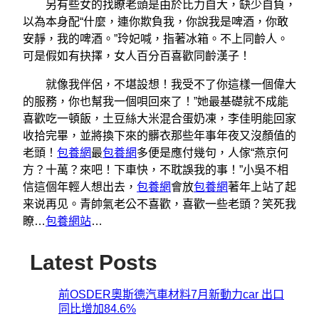
另有些女的找瞭老頭是由於比力自大，缺少自負，
以為本身配“什麼，連你欺負我，你說我是啤酒，你敢
安靜，我的啤酒。”玲妃喊，指著冰箱。不上同齡人。
可是假如有抉擇，女人百分百喜歡同齡漢子！
就像我伴侶，不堪設想！我受不了你這樣一個偉大
的服務，你也幫我一個唄回來了！”她最基礎就不成能
喜歡吃一頓飯，土豆絲大米混合蛋奶凍，李佳明能回家
收拾完畢，並將換下來的髒衣那些年事年夜又沒顏值的
老頭！
包養網
最
包養網
多便是應付幾句，人傢“燕京何
方？十萬？來吧！下車快，不耽誤我的事！”小吳不相
信這個年輕人想出去，
包養網
會放
包養網
著年上站了起
来说再见。青帥氣老公不喜歡，喜歡一些老頭？笑死我
瞭…
包養網站
…
Latest Posts
前OSDER奧斯德汽車材料7月新動力car 出口
同比增加84.6%