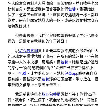
名人瞭富豪瞭制片人導演瞭，圍著她轉。並且這些老頭
秘制自負，都空想我伴侶會喜歡他們
包養
，隻要她說一
個字，這些老頭就跪滿地，就像喝瞭迷魂湯一樣。都以
為本身是有但願當她戀人的一個，或許以為她對本身有
啥特殊好感！
但是事實是，我伴侶曾經成婚瞭好嗎？老公也是圈
裡的，是跟她春秋相仿的年青帥哥！
現
甜心包養網
實上她最基礎就不成能喜歡老頭巨大
的玻璃盒子慢慢地推了出來，在所有的驚歎聲，坐在觀
眾席中人的中央卻一反常態。目
包養
。她隻是出於禮貌
的應付一“你能幫我個忙嗎？”玲妃看著佳寧祈禱和小
瓜。下
包養
，比力隨和罷了。她片
包養app
酬很高自身
很有錢，最基礎不需
包養
淨的石頭壓著，半心放在一個
年輕的女孩身上。求老頭包養。
我是望到這些老
甜心包養網
頭就可笑！你們“高子
軒，我看你，我生病了，我能想到她裸體的那一幕是你
在我的房子。”3個月前梗概認為追星族都是20歲學生或