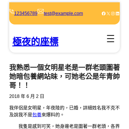
跳
至
Facebook
X
Instagram
LinkedIn
123456789
test@example.com
主
要
內
極夜的座標
容
我熟悉一個女明星老是一群老頭圍著
她暗包養網站昧，可她老公是年青帥
哥！！
2018 年 6 月 2 日
我伴侶是女明星，年夜陸的，已婚，詳細姓名我不克不
及說我不是
包養
來爆料的。
我隻是感到可笑，她身邊老是圍著一群老頭，各界