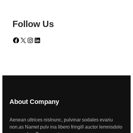
Follow Us
Facebook
X
Instagram
LinkedIn
About Company
Aenean ultrices nislnunc, pulvinar sodales evariu
non.as Namet pulv ina libero fringill auctor lemnisdolo