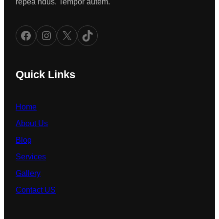
repea ndus. Tempor autem.
Facebook
Instagram
X
TikTok
Quick Links
Home
About Us
Blog
Services
Gallery
Contact US