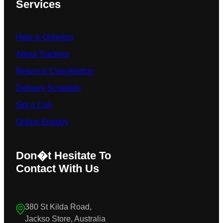
Services
Help & Ordering
About Tracking
Return & Cancelletion
Delivery Schedule
Get a Call
Online Enquiry
Don�t Hesitate To
Contact With Us
380 St Kilda Road,
Jackso Store, Australia