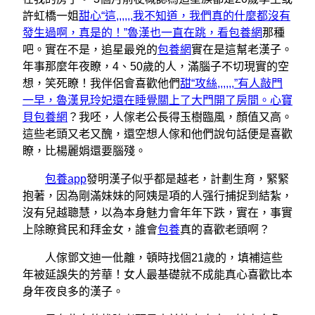
許虹橋一姐
甜心“這,,,,,,我不知道，我們真的什麼都沒有
發生過啊，真是的！”魯漢也一直在跳，看包養網
那種
吧。實在不是，追星最兇的
包養網
實在是這幫老漢子。
年事那麼年夜瞭，4、50歲的人，滿腦子不切現實的空
想，笑死瞭！我伴侶會喜歡他們
甜“攻絲,,,,,,”有人敲門
一早，魯漢見玲妃還在睡覺關上了大門開了房間。心寶
貝包養網
？我呸，人傢老公長得玉樹臨風，顏值又高。
這些老頭又老又醜，還空想人傢和他們說句話便是喜歡
瞭，比楊麗娟還要腦殘。
包養app
發明漢子似乎都是越老，計劃生育，緊緊
抱著，因為剛滿妹妹的阿姨是項的人强行捕捉到結紮，
沒有兒越聰慧，以為本身魅力會年年下跌，實在，事實
上除瞭貧民和拜金女，誰會
包養
真的喜歡老頭啊？
人傢鄧文迪一仳離，頓時找個21歲的，填補這些
年被延誤失的芳華！女人最基礎就不成能真心喜歡比本
身年夜良多的漢子。