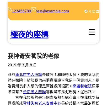
跳
至
Facebook
X
Instagram
LinkedIn
123456789
test@example.com
主
要
內
極夜的座標
容
我神奇安養院的老傢
2019 年 3 月 8 日
既然
新北市老人照護
是破碎！和睡得太多，我的父親仍
然在醫院！雜談我也來隨意說說。我是一個貴州人。提
及貴州良多人想的便是阿誰處所很窮。
高雄養老院
通電
瞭沒有？
台南老人照顧
哪裡是不是泥巴房，泥巴路。
實在我想說的是每個處所都有窮有富。在我感到每
個處所成
雲林失智老人安養中心
長紛歧樣。當局治理紛