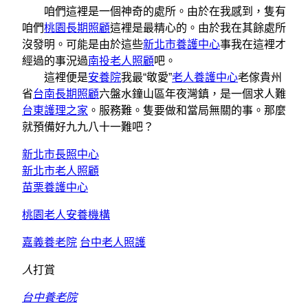
咱們這裡是一個神奇的處所。由於在我感到，隻有
咱們
桃園長期照顧
這裡是最精心的。由於我在其餘處所
沒發明。可能是由於這些
新北市養護中心
事我在這裡才
經過的事況過
南投老人照顧
吧。
這裡便是
安養院
我最“敬愛”
老人養護中心
老傢貴州
省
台南長期照顧
六盤水鐘山區年夜灣鎮，是一個求人難
台東護理之家
。服務難。隻要做和當局無關的事。那麼
就預備好九九八十一難吧？
新北市長照中心
新北市老人照顧
苗栗養護中心
桃園老人安養機構
嘉義養老院
台中老人照護
人
打賞
台中養老院