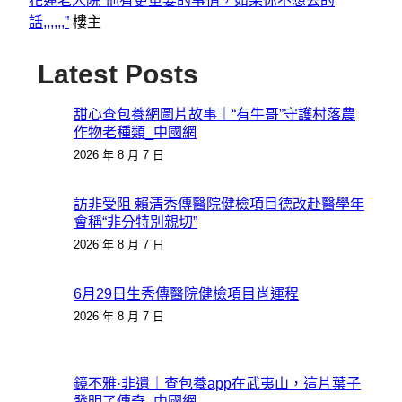
花蓮老人院“他有更重要的事情，如果你不想去的
話,,,,,,”
樓主
Latest Posts
甜心查包養網圖片故事｜“有牛哥”守護村落農
作物老種類_中國網
2026 年 8 月 7 日
訪非受阻 賴清秀傳醫院健檢項目德改赴醫學年
會稱“非分特別親切”
2026 年 8 月 7 日
6月29日生秀傳醫院健檢項目肖運程
2026 年 8 月 7 日
鏡不雅·非遺｜查包養app在武夷山，這片葉子
發明了傳奇_中國網