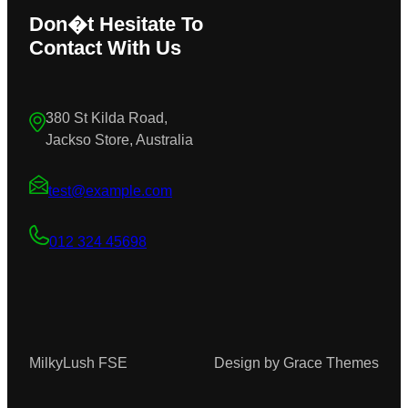
Don�t Hesitate To
Contact With Us
380 St Kilda Road,
Jackso Store, Australia
test@example.com
012 324 45698
MilkyLush FSE
Design by Grace Themes