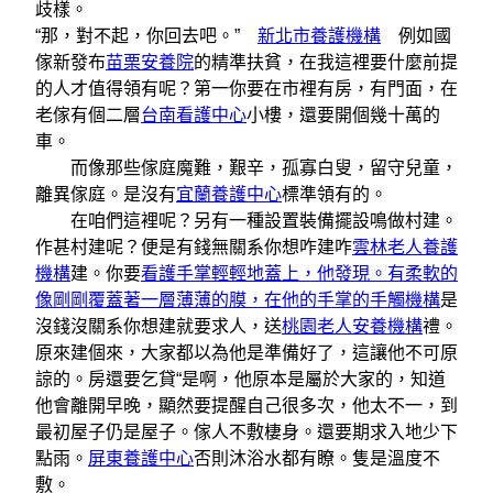
歧樣。
“那，對不起，你回去吧。”
新北市養護機構
例如國
傢新發布
苗栗安養院
的精準扶貧，在我這裡要什麼前提
的人才值得領有呢？第一你要在市裡有房，有門面，在
老傢有個二層
台南看護中心
小樓，還要開個幾十萬的
車。
而像那些傢庭魔難，艱辛，孤寡白叟，留守兒童，
離異傢庭。是沒有
宜蘭養護中心
標準領有的。
在咱們這裡呢？另有一種設置裝備擺設鳴做村建。
作甚村建呢？便是有錢無關系你想咋建咋
雲林老人養護
機構
建。你要
看護手掌輕輕地蓋上，他發現。有柔軟的
像剛剛覆蓋著一層薄薄的膜，在他的手掌的手觸機構
是
沒錢沒關系你想建就要求人，送
桃園老人安養機構
禮。
原來建個來，大家都以為他是準備好了，這讓他不可原
諒的。房還要乞貸“是啊，他原本是屬於大家的，知道
他會離開早晚，顯然要提醒自己很多次，他太不一，到
最初屋子仍是屋子。傢人不敷棲身。還要期求入地少下
點雨。
屏東養護中心
否則沐浴水都有瞭。隻是溫度不
敷。