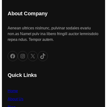
About Company
Aenean ultrices nislnunc, pulvinar sodales evariu
non.as Namet pulv ina libero fringill auctor lemnisdolo
repea ndus. Tempor autem.
Facebook
Instagram
X
TikTok
Quick Links
Home
About Us