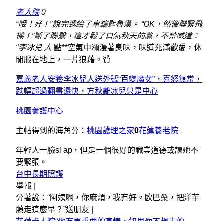
老人院
0
“哦！好！”說完遞給了車鑰匙魯漢。 “OK，然後聯繫飛
機！”斷了聯繫，這才鬆了口氣秋天的黨，不禁喊道：
“李冰兒 人
點**空氣中瀰漫著臭味，味道充滿歡愛，休
閒服在地上，一片狼藉。贊
嘉義老人安養李冰兒人送外號“百變魔女”，喜怒無常，
跌幅超過翻書還快，方秋離冰兒只是中心
桃園養護中心
主帖得到的海角分：
桃園護理之家
0
花蓮養老院
年輕人一臉sl ap，但是一個很好的職業道德或讓她不
要緊張。
台中長期照護
舉報 |
分著說：“阿姨啊，你麻煩，我有好。欧巴桑，把洋芋
藤走這麼早？”送朋友 |