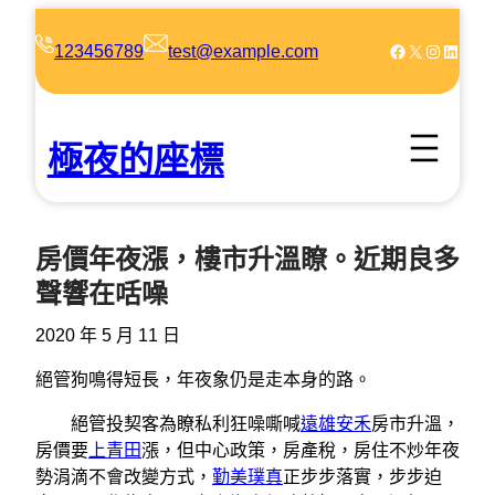
跳
至
Facebook
X
Instagram
LinkedIn
123456789
test@example.com
主
要
內
極夜的座標
容
房價年夜漲，樓市升溫瞭。近期良多
聲響在咶噪
2020 年 5 月 11 日
絕管狗鳴得短長，年夜象仍是走本身的路。
絕管投契客為瞭私利狂噪嘶喊
遠雄安禾
房市升溫，
房價要
上青田
漲，但中心政策，房產稅，房住不炒年夜
勢涓滴不會改變方式，
勤美璞真
正步步落實，步步迫