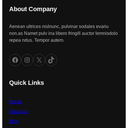
About Company
Aenean ultrices nislnunc, pulvinar sodales evariu
non.as Namet pulv ina libero fringill auctor lemnisdolo
repea ndus. Tempor autem.
Facebook
Instagram
X
TikTok
Quick Links
Home
About Us
Blog