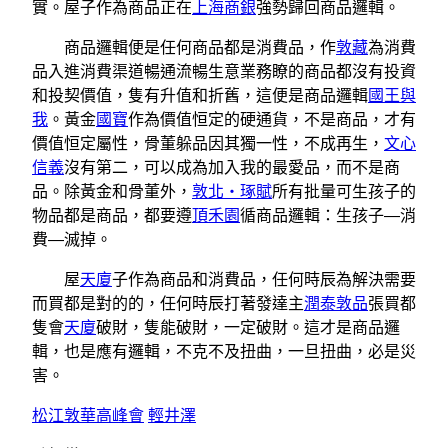
實。屋子作為商品正在
上海商銀
強勢歸回商品邏輯。
商品邏輯便是任何商品都是消費品，作
敦藏
為消費
品入進消費渠道暢通流暢生意業務瞭的商品都沒有投資
和投契價值，隻有升值和折舊，這便是商品邏輯
國王與
我
。黃金
國寶
作為價值恒定的硬通貨，不是商品，才有
價值恒定屬性，骨董躲品因其獨一性，不成再生，
文心
信義
沒有第二，可以成為加入我的最愛品，而不是商
品。除黃金和骨董外，
敦北‧琢賦
所有批量可生孩子的
物品都是商品，都要遵
頂禾園
循商品邏輯：生孩子—消
費—滅掉。
屋
天廈
子作為商品和消費品，任何時辰為解決需要
而買都是對的的，任何時辰打著發達主
潤泰敦品
張買都
隻會
天廈
破財，隻能破財，一定破財。這才是商品邏
輯，也是應有邏輯，不克不及扭曲，一旦扭曲，必是災
害。
松江敦華
高峰會
輕井澤