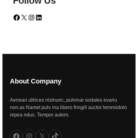
Follow Us
Facebook
X
Instagram
LinkedIn
About Company
Aenean ultrices nislnunc, pulvinar sodales evariu
non.as Namet pulv ina libero fringill auctor lemnisdolo
repea ndus. Tempor autem.
Facebook
Instagram
X
TikTok