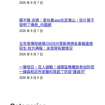
2026 年 8 月 7 日
鏡不雅·非遺｜查包養app在武夷山，這片葉子
發明了傳奇_中國網
2026 年 8 月 7 日
北年夜傳授被舉OSDER奧斯德德系車報違規
招生 校方通報：未發現有關情況
2026 年 8 月 7 日
一聲號召，百人請戰！城陽區教體局參加防控
一線森和診所家醫科筑起了防疫“護城河”
2026 年 8 月 6 日