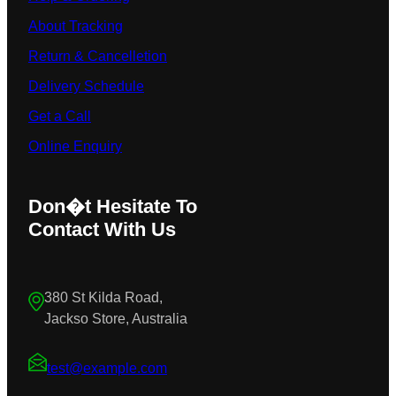
About Tracking
Return & Cancelletion
Delivery Schedule
Get a Call
Online Enquiry
Don�t Hesitate To
Contact With Us
380 St Kilda Road,
Jackso Store, Australia
test@example.com