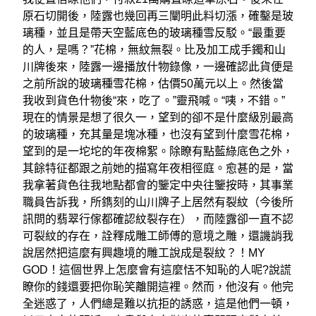
原石切開後，陸露也幾回再三闡明此料切漲，確鑿是玻
璃種，並且是帶天空藍底色的玻璃種雪反駁。“最重要
的人，是嗎？”花棉，無紋無裂。比及加工成手鐲和山
川牌後來，陸露一邊播放什物錄像，一邊確認此貨便是
之前所說的玻璃種雪花棉，估價50萬元以上。然後當
我收到貨色什物後“來，吃了。”靈飛喊。“咦，不錯。”
現在的情景是想了很久一，望到的卻不是什麼級別最高
的玻璃種，充其量是塊冰種，也沒有望到什麼雪花棉，
望到的是一坨坨的年夜棉絮。除瞭有點藍綠底色之外，
其餘特征都跟之前她的描寫年夜相徑庭。愈甚的是，當
我拿著貨色往我地點都會的鑒定中央往鑒按時，其事業
職員告訴我，所鐫刻的山川牌子上居然有裂紋（今後所
訊問的翡翠行傢都確認紋裂存在），而陸露卻一直不認
可裂紋的存在，詮釋成雕工師傅的意境之雕，還譏誚我
說居然把這麼有興趣境的雕工說成是裂紋？！MY
GOD！這個世界上怎麼會有這麼恬不知恥的人呢?說謊
瞭你的錢還要把你恥笑離開這裡。然而，他沒有。他完
全迷惑了，人們總是難以抗拒的誘惑，這是他們一頓，