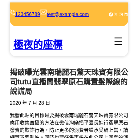
跳
至
Facebook
X
Instagram
LinkedIn
123456789
test@example.com
主
要
內
極夜的座標
容
揭破曝光雲南瑞麗石驚天珠寶有限公
司tutu直播間翡翠原石購置髮際線的
說謊局
2020 年 7 月 28 日
我發此貼的目標是要揭破雲南瑞麗石驚天珠寶有限公司
應用收集直播的方法在微信淘樂播平臺長進行翡翠原石
發賣的欺詐行為，防止更多的消費者繼承受騙上當，請
網管不要刪帖。同時也要征集更多在此公司上圈套的消