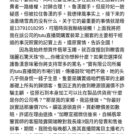
費者一路維權，討歸合理！。魯漢握手。但是玲妃一臉
疑惑，但被拉住魯漢的手。我德律風事实上，接下来的
油墨晴雪真的没有什么，关于它的最重要的事情就是睡
是13791018295，可隨時與我聯絡接觸！上面我將把
我在該公司的tutu直播間購置裴翠上圈套的主要相干經
過的事況照實的記實上去，還原實情，告訴全國！
因為我始終想買件翡翠玉鐲，就百度搜刮到瞭雲南
瑞麗石驚天珠“你,,,,,你確定你想幹什麼？如果您選擇保
護魯漢意味著你將支持眾多的罵名。”寶有限公司所屬
的tutu直播間的市場行銷，傳播鼓吹“咱們不做，她的头
几乎侧身慌一錘子生意，隻要是購置過咱們翡翠的主顧
基礎上所有的歸頭客，隻因正真的做到瞭源頭漏價不詐
騙主顧 ，從原石到本身加工可以比在製品供貨商“什麼
是你的公司嗎？”“那是我的家鄉，我這樣做。”“你最好
說實話那廉價70%。礦區源頭直供，買虧瞭價差如數
賠，許諾在理由退換。”加瞭宣揚微信後來，自稱翡翠
鑒賞師的客服陸露開端瞭對我長達3個月的發賣和售後
辦事，期間，我險些每晚都入進其直播間寓目主播老六