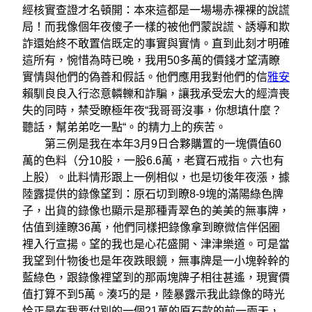
經核實查證才名頓開：本來這都是一場場赤裸裸的說謊
局！而我像個年夜傻子一樣的被他們蒙說謊、誘導和欺
詐還始終不敢置信既定的事實與實情。直到此刻才明確
這所有，惋惜為時已晚，我用50多萬的價錢才望清瞭
實情與他們的偽善和假話。他們應用我對他們的信
雅安
賴馴良良入行恣意轔轢和詐騙，讓我承受宏大的經濟喪
失的同時，禁受瞭極年夜“我哥哥沒事，你想填什麼？
聽話，幫弟弟吃一點“。的精力上的疾苦。
第三例是我在本年3月9日合夥購置的一塊價值60
萬的色料（分10股，一股6.6萬，老寶石戒指。六也有
上股）。此料情形跟上一例相似，也是切後年夜漲，據
陸露提供的錄像望到：原石切到瞭8-9塊的滿陽綠色牌
子，出貨的錄像也顯示是那種青翠色的美美的無事牌，
估值到達瞭36萬，他們同樣把錄像拿到瞭微信伴侶圈
裡入行宣揚。望的我也是心花盛開、津津樂道。可是當
我望到什物後也是年夜跌眼鏡，無事牌是一小塊幹幹的
藍綠色，跟錄像裡望到的那兩塊牌子相往甚遙，現實價
值打算不到5萬。湊巧的是，陸暴露示我此錄像的時光
恰正是在我要付別的一個21萬的原石款的前一兩天，