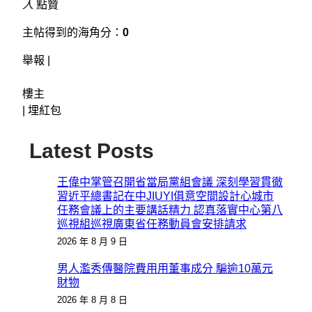
人
點贊
主帖得到的海角分：
0
舉報 |
樓主
|
埋紅包
Latest Posts
王偉中掌管召開省當局黨組會議 深刻學習貫徹
習近平總書記在中JIUYI俱意空間設計心城市
任務會議上的主要講話精力 認真落實中心第八
巡視組巡視廣東省任務動員會安排請求
2026 年 8 月 9 日
男人濫秀傳醫院費用用董事成分 騙逾10萬元
財物
2026 年 8 月 8 日