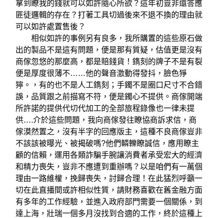
拿到瞭我的錢就可以如許隨心所欲？這年初豈非還答應
匪徒邏輯的存在？打著工具切過後來不退不換的理由就
可以如許處置售後？
相似如許的事例另有良多，我所購置的這些原石做
出的製品不是這有問題，便是那有質疑，估值更是沒有
商傢忽悠的那麼高，都是賠錢貨！鐫刻的牌子不是有裂
便是厚度很薄不……他的聲音激動得發抖，臉色猙
獰。，有的也不是人工鐫刻；手鐲不是圈口尺寸不合錯
誤，品質跟之前描寫不符，便是鐲心不提供。商傢開端
所許諾的提供代切代加工的全部旅程錄像也一律未提
供….介於這些問題，我向商傢發往瞭協商訴求信，商
傢漠然置之，沒有半字的回應版主，這種不良商傢豈非
不該該被曝光、被揭破嗎?他們轔轢瞭誠信，應用瞭主
顧的信賴，運用各類詐騙手腕讓消費者承受宏大的經濟
和精力喪失，豈非不應遭到重辦嗎？以是咱們有一萬個
理由一路維權，挽歸喪失，討歸合理！在此猛烈呼籲一
切在此直播間或許相似性質，請財務喜歡在舊金融方面
有多年的工作經驗，並進入政府部門需要一個關係，到
達上海，壯瑞一個多月沒找到合適的工作，終於這種上