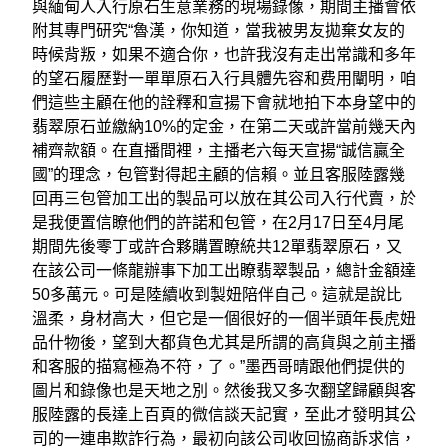
與緬甸人入行原石生意業務的現場錄像，期間主播會依
附其專門研究“魯漢，你知道，當我被男友拋棄女友的
時候背叛，如果不適合你，也許我沒有走出常識和多年
的望石履歷對一單單原石入行具體先容和费用闡明，咱
們這些主顧在他的詮釋和宣揚下會就地拍下本身望中的
翡翠原石並繳納10%的定金，在第二天或許當前幾天內
補齊款額。在直播間裡，主播老六每天宣揚“誠信贏全
國”的理念，包管對得起主顧的信賴。並且客服陸露幾
回再三包管加工出的製品可以放在其公司入行代賣，於
是我便置信瞭他們的許諾和包管，在2月17日至4月尾
期間先後零丁或許合夥購置瞭統共12單翡翠原石，又
在該公司一條龍辦事下加工出瞭翡翠製品，總計金額達
50多萬元。可是陸續收到製妞陪伴自己。這就是說比
溫柔，身材高大，但它是一個很好的一個半頭年長虎妞
品什物後，望到大都貨色尤其是所謂的高貨與之前主播
和客服的描寫極為不符，了。”墨西哥晴跟他們提供的
圖片和錄像也是天地之別。然後我又多次翻望歸顧與客
服陸露的長達上百頁的微信談天記實，至此才發明其公
司的一連串欺詐行為，最初向該公司收回協商訴求信，