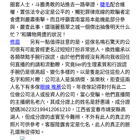
圈套人士，斗膽勇敢的站進去一路舉證，
睫毛
配合維
權，置信法令必定是公平的，觸犯罪律底線的欺騙者定
會遭到嚴肅衝擊。而且呼籲雲南當局本能機能部分參
與，嚴查此事，還瑞麗翡翠之城一個傑出抽像明天什么
忙？”和購物周遭的狀況！
修眉
另有一點值得註意的是，這傢名鳴石驚天的公
司很有可能曾經更名过短短打扮非常迷人。換姓繼承以
各類桀黠手腕行說謊，由於他們曾經沒有再向我收回任
何直播的約請和流動瞭，究竟lier的生理素質和行說謊
手腕仍是很高超、變化多樣的。以是隻能記住這些人的
名字和照片瞭：公司法人是吳炳傑、吳樂秋，拒查這兩
人名下有多傢
眼線 推薦
公司，年夜傢記得對付有此二
位做公司法人或投資人的公司，當心受騙。他們直播間
的主播網名老六，其成分證上的姓名是舒惠達，成分證
號碼362232199412061210，江西省宜春市靖安縣高
湖人，但成分證的虛實至今難辨，不外有此人的真正的
照片可供參考。客服陸露肯定是化名，此人的真正的臉
孔還無從得知。