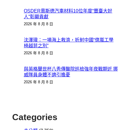
OSDER奧斯德汽車材料10位年度“豐臺大好
人”彰顯貢獻
2026 年 8 月 8 日
沈澤瑋：一場海上救濟，折射中國“億嵐工學
椅越菲之別”
2026 年 8 月 8 日
與英格蘭世杯八秀傳醫院巡檢強年夜戰期近 挪
威隊員身體不適引擔憂
2026 年 8 月 8 日
Categories