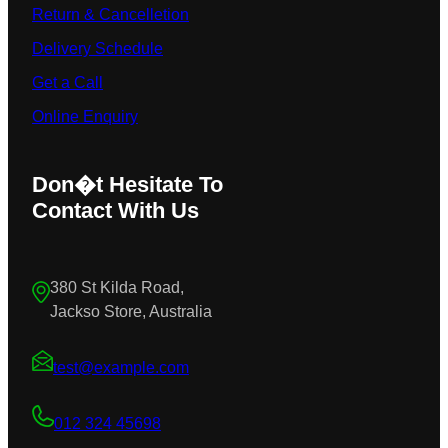
Return & Cancelletion
Delivery Schedule
Get a Call
Online Enquiry
Don�t Hesitate To
Contact With Us
380 St Kilda Road,
Jackso Store, Australia
test@example.com
012 324 45698