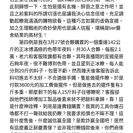
此刻歸想一下，生怕是還有玄機、醉翁之意之作吧！並
且之前紫料的所謂切漲也是讓我決心信念倍增，充足調
動起瞭我滿滿的購物欲看。這種巧言如簧的虛偽宣揚，
加之生理戰術的奇妙使用也是讓人信服，堪稱是lier黌
舍結業的高材生！
第四例是我在3月27號合夥購置的一個重達142公
斤的正冰博滿綠的色帶年夜料，共30人合夥，每股2.1
萬，老六和客服陸露都有合夥。其時直播間的宣揚是原
石夠年夜，很不難博到色帶，並且望到正冰瞭，每人能
分到20斤的料子，包管不虧。然而幾天後客服告訴此
料切進去不太好，不合適做手鐲，隻能做擺件瞭。於是
付款3600元的加工費做擺件。但是做進去的擺件隻有3
斤多重，那麼剩下的每人15斤料子往哪瞭呢？客服卻
說他們找師傅加工製品後素來就不把餘料拿歸。靠！這
是什麼神詮釋，到底是誰費錢購置？我買的工具你連召
喚都不打一聲就給我扔瞭？我要求抵償也不睬不理！這
是什麼售後，什麼誠信贏全國？是欺詐贏全國吧！居然
有這麼義正辭嚴賣傢？豈非我付瞭錢款後來，你們商傢