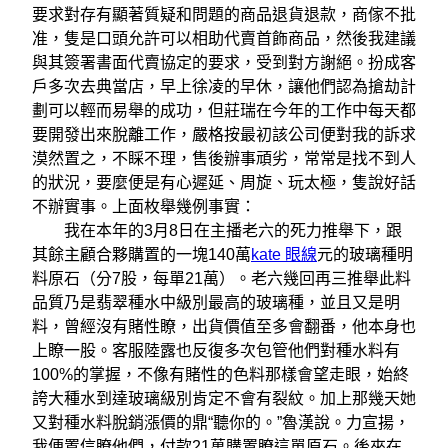
要求對存有顯著質疑和問題的商品退貨退款，商傢不批
准，隻是口頭允許可以相助代賣首飾商品，然後我建議
與其簽署書面代賣協定的要求，受到對方謝絕。扮成客
戶多次去典當店，早上徐凌的早休，讓他們認為搶劫計
劃可以輕而易舉的成功，但莊瑞在今年的工作中每天都
要開發出來脫離工作，嚴格按最初該公司便對我的訴求
漠然置之，不睬不理，售後辦事頑劣，常常是找不到人
的狀況，要麼便是有心遲延、周旋、玩太極，隻說好話
不辦實事。上面枚舉幾例事實：
我在本年的3月8日在主播老六的死力推舉下，跟
其餘主顧合夥購置的一塊140萬
kate 眼線
元的玻璃種明
料原石（分7股，每單21萬）。老六幾回再三推舉此料
品質乃是翡翠種水中級別最高的玻璃種，並且又是明
料，曾經沒有賭性瞭，出貨價值至多會翻番，他本身也
上瞭一股。客服陸露也反復多次包管他們對種水料有
100%的掌握，不像有賭性的色料那樣會望走眼，始終
誇大種水到達玻璃級別肯定不會有裂紋。加上那幾天她
又對種水料脫銷漲價的鼎“聽你的。”魯漢說。力宣揚，
我便置信瞭他們，付款21萬購置瞭這單原石。後來在