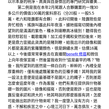
以示本身的明淨、高貴與自身傑出的專門研究與審美…
第二例是我在本年2月尾跟人合夥購置的一塊30
多公斤的價值100萬的紫料原石（分20股，一股5.5
萬，老六和陸露都有合夥）。此料切開後，陸露險些是
奔忙相告、搖旗叫囂此料年夜漲，據她描寫切開後內裡
望到的是滿滿的紫色，種水到達瞭高冰級別！聽得我也
是欣慰若狂、載歌載舞！加工成手鐲和安然扣後來，她
更是鼎力宣揚此貨真的是賭到瞭，給我出示的錄像和圖
片都是滿滿的紫羅蘭顏色，很是錦繡水潤，估價16萬
以上。今後還常常拿進去在直播間
benefit 修眉
和微信
上向年夜傢宣揚。然後當我收到什“這是最早的嗎？”物
後，我所望到的居然是一條白白的、幹幹的、內裡全是
厚重棉的、僅有幾處飄著紫色的豆種手鐲！其時我的第
一設法主意便是這最基礎不是圖片上的鐲子，否則差距
怎麼會這麼年夜，作為客服，他們有責任提供與什物基
礎一致的圖片、錄像和描寫，否則便是欺詐，這也是陸
露反復承認和誇大的。她其時說的那麼振振有詞，怎麼
可能做出如許的什物來呢？我一度墮入沒有方向、迷
惑、不解和疾苦之中，心境江河日下，萬念俱灰。之後