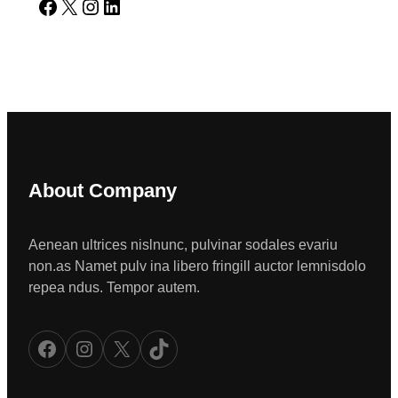
Facebook
X
Instagram
LinkedIn
About Company
Aenean ultrices nislnunc, pulvinar sodales evariu
non.as Namet pulv ina libero fringill auctor lemnisdolo
repea ndus. Tempor autem.
Facebook
Instagram
X
TikTok