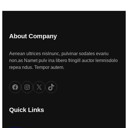
About Company
Aenean ultrices nislnunc, pulvinar sodales evariu
non.as Namet pulv ina libero fringill auctor lemnisdolo
repea ndus. Tempor autem.
Facebook
Instagram
X
TikTok
Quick Links