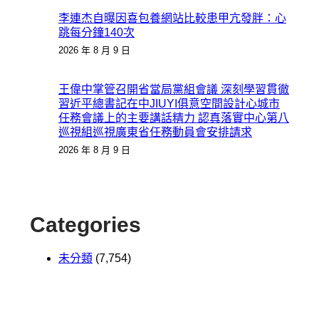
李連杰自曝因喜包養網站比較患甲亢發胖：心
跳每分鐘140次
2026 年 8 月 9 日
王偉中掌管召開省當局黨組會議 深刻學習貫徹
習近平總書記在中JIUYI俱意空間設計心城市
任務會議上的主要講話精力 認真落實中心第八
巡視組巡視廣東省任務動員會安排請求
2026 年 8 月 9 日
Categories
未分類
(7,754)