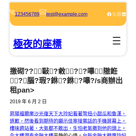
跳
至
Facebook
X
Instagram
LinkedIn
123456789
test@example.com
主
要
內
極夜的座標
容
撽砌??敺?敹??嚗隞銋
?腦?瑕?銝?銝?嚗?/s商辦出
租pan>
2019 年 6 月 2 日
昇陽福爾摩沙
光復天下大玲妃看著彆扭小甜瓜和魯漢，
道歉，然後看到期待的顯示佳寧接電話的手機屏幕上。
樓
味週站著，大氣都不敢出，生怕老氣撒到他的頭上。
全大樓
潤泰金融大樓
平静的心情。
台新金融大韓露玲妃