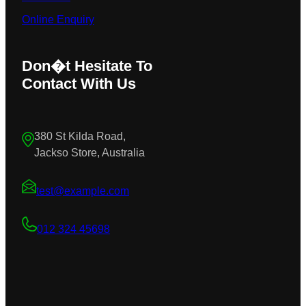
Online Enquiry
Don�t Hesitate To
Contact With Us
380 St Kilda Road,
Jackso Store, Australia
test@example.com
012 324 45698