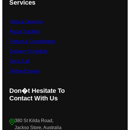
Services
Help & Ordering
About Tracking
Return & Cancelletion
Delivery Schedule
Get a Call
Online Enquiry
Don�t Hesitate To
Contact With Us
380 St Kilda Road,
Jackso Store, Australia