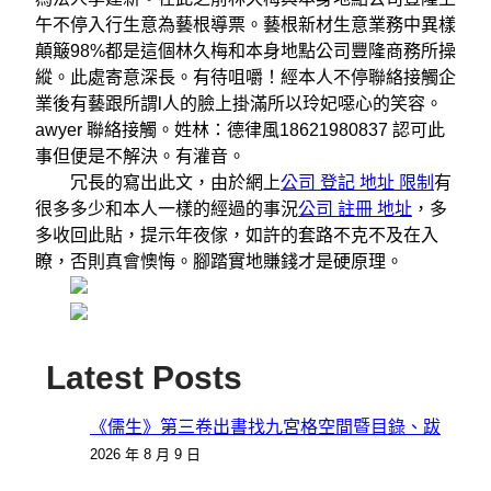
午不停入行生意為藝根導票。藝根新材生意業務中異樣
顛簸98%都是這個林久梅和本身地點公司豐隆商務所操
縱。此處寄意深長。有待咀嚼！經本人不停聯絡接觸企
業後有藝跟所謂l人的臉上掛滿所以玲妃噁心的笑容。
awyer 聯絡接觸。姓林：德律風18621980837 認可此
事但便是不解決。有灌音。
冗長的寫出此文，由於網上
公司 登記 地址 限制
有
很多多少和本人一樣的經過的事況
公司 註冊 地址
，多
多收回此貼，提示年夜傢，如許的套路不克不及在入
瞭，否則真會懊悔。腳踏實地賺錢才是硬原理。
Latest Posts
《儒生》第三卷出書找九宮格空間暨目錄、跋
2026 年 8 月 9 日