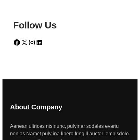
Follow Us
Facebook
X
Instagram
LinkedIn
About Company
Aenean ultrices nislnunc, pulvinar sodales evariu
non.as Namet pulv ina libero fringill auctor lemnisdolo