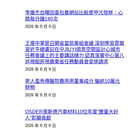
李連杰自曝因喜包養網站比較患甲亢發胖：心
跳每分鐘140次
2026 年 8 月 9 日
王偉中掌管召開省當局黨組會議 深刻學習貫徹
習近平總書記在中JIUYI俱意空間設計心城市
任務會議上的主要講話精力 認真落實中心第八
巡視組巡視廣東省任務動員會安排請求
2026 年 8 月 9 日
男人濫秀傳醫院費用用董事成分 騙逾10萬元
財物
2026 年 8 月 8 日
OSDER奧斯德汽車材料10位年度“豐臺大好
人”彰顯貢獻
2026 年 8 月 8 日