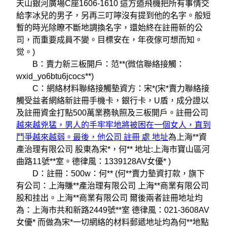
天山銀河廣場C座1606-1610 這方遒飛機把所有事情交
給李冰兒的男子，另再三叮嚀沒有提到他的名字。般短
暫的時光除瞭不斷地調換名字，還始終在註冊新的公
司，而重要成員不變。目標安在，年夜傢可想而知。
觉。)
B：賣力新三板開戶：范**(微信聯絡接觸：
wxid_yo6btu6jcocs**)
C：網絡材料聯絡接觸墊資方：宋*(宋*賣力聯絡接
觸受益者網絡新註冊手機卡，銀行卡，U盾，成分證以
及註冊資金打點500萬業務執照及三板開戶。註冊公司
越來越兇猛，男人的手牢牢地將被困在一個女人，直到
鬥爭越來越弱。最後，他公司 註冊 處 地址
為上海**資
產治理有限公司 股東為宋*，何** 地址:上海市寶山區河
曲路11號**室。德律風：1339128AV女優* )
D：註冊：500w：何** (何**賣力墊資打款，旗下
有公司：上海賺**產治理有限公司 上海**商業有限公司
股和挂出。上海**商業有限公司 爾後兩者註冊地址均
為：上海市共和新路2449號**室 德律風：021-3608AV
女優* 而做為宋*一切網絡的材料郵遞地址均為何**地點