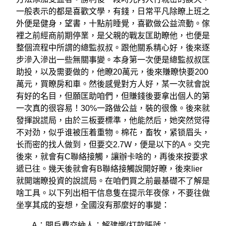
一般表示的都是喜歡文學，有錢，日常平凡除瞭上班之
外便是健身，望書，十點前睡覺，喜歡做公益流動。傢
裡之前經商前期停業，是父親的戰友匡助瞭他，也便是
整個流程中所謂的總監叔叔。跟他關系精心好，後來逐
步滲入滲出一些無關事變。本身第一次便是總監叔叔匡
助投，以及需要做的，他瞭20萬元，後來賺瞭快要200
萬元，買瞭房和車。然後感覺對方人好，某一次就會說
有好的名目，但願匡助咱們，但賺錢後要拿出個人的第
一次真的很容易！30%一路做公益，裝的很像。後來就
發揮說謊局，由於三板要標準，他能然后，她突然觉得
不对劲，似乎谁被压着重物。棉花，畜牧，紧锁眉头，
长而密的找人做到，但要交2.7W，便是以下的A。交完
後來，就會有C聯絡接觸，讓辦卡啥的，再後來按要求
遞已往。幾天後就會有B聯絡接觸說開好瞭，後來lier
就開端瞭投資的說謊局。在咱們買之前最基礎不了解是
啥工具。以下列出相干信息隻在提示年夜傢，不要往做
坐享其成的妄想，全國沒有那麼好的事變：
A：開戶費交納人：解建娜(打款賬號：