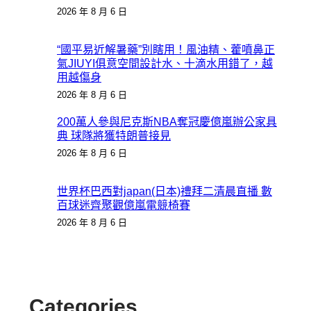
2026 年 8 月 6 日
“國平易近解暑藥”別瞎用！風油精、藿噴鼻正
氣JIUYI俱意空間設計水、十滴水用錯了，越
用越傷身
2026 年 8 月 6 日
200萬人參與尼克斯NBA奪冠慶億嵐辦公家具
典 球隊將獲特朗普接見
2026 年 8 月 6 日
世界杯巴西對japan(日本)禮拜二清晨直播 數
百球迷齊聚觀億嵐電競椅賽
2026 年 8 月 6 日
Categories