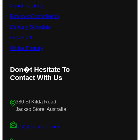
About Tracking
Return & Cancelletion
Delivery Schedule
Get a Call
Online Enquiry
Don�t Hesitate To
Contact With Us
380 St Kilda Road,
Jackso Store, Australia
test@example.com