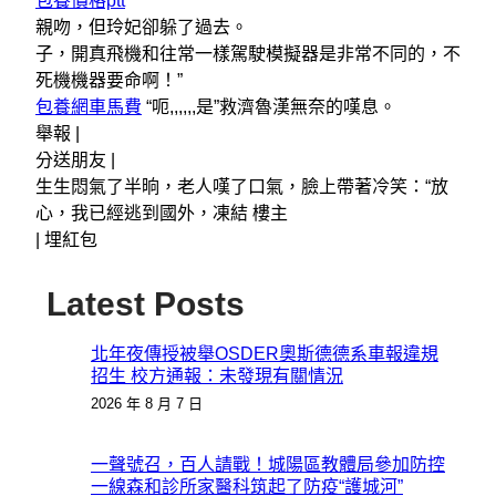
包養價格ptt
親吻，但玲妃卻躲了過去。
子，開真飛機和往常一樣駕駛模擬器是非常不同的，不
死機機器要命啊！”
包養網車馬費
“呃,,,,,,是”救濟魯漢無奈的嘆息。
舉報 |
分送朋友 |
生生悶氣了半晌，老人嘆了口氣，臉上帶著冷笑：“放
心，我已經逃到國外，凍結 樓主
|
埋紅包
Latest Posts
北年夜傳授被舉OSDER奧斯德德系車報違規
招生 校方通報：未發現有關情況
2026 年 8 月 7 日
一聲號召，百人請戰！城陽區教體局參加防控
一線森和診所家醫科筑起了防疫“護城河”