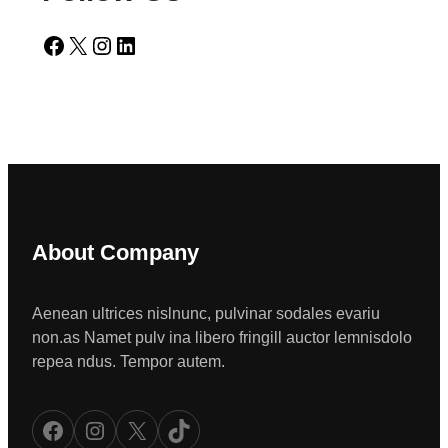
Facebook
X
Instagram
LinkedIn
About Company
Aenean ultrices nislnunc, pulvinar sodales evariu
non.as Namet pulv ina libero fringill auctor lemnisdolo
repea ndus. Tempor autem.
Facebook
Instagram
X
TikTok