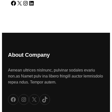
Facebook
X
Instagram
LinkedIn
About Company
Aenean ultrices nislnunc, pulvinar sodales evariu
non.as Namet pulv ina libero fringill auctor lemnisdolo
repea ndus. Tempor autem.
Facebook
Instagram
X
TikTok