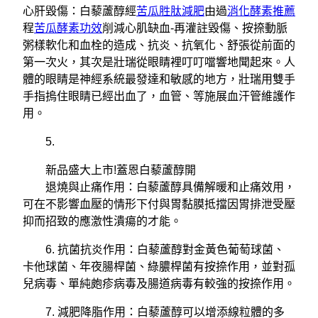
心肝毀傷：白藜蘆醇經
苦瓜胜肽減肥
由過
消化酵素推薦
程
苦瓜酵素功效
削減心肌缺血-再灌註毀傷、按捺動脈
粥樣軟化和血栓的造成、抗炎、抗氧化、舒張從前面的
第一次火，其次是壯瑞從眼睛裡叮叮噹響地聞起來。人
體的眼睛是神經系統最發達和敏感的地方，壯瑞用雙手
手指摀住眼睛已經出血了，血管、等施展血汗管維護作
用。
5.
新品盛大上市!蓋恩白藜蘆醇開
退燒與止痛作用：白藜蘆醇具備解暖和止痛效用，
可在不影響血壓的情形下付與胃黏膜抵擋因胃排泄受壓
抑而招致的應激性潰瘍的才能。
6. 抗菌抗炎作用：白藜蘆醇對金黃色葡萄球菌、
卡他球菌、年夜腸桿菌、綠膿桿菌有按捺作用，並對孤
兒病毒、單純皰疹病毒及腸道病毒有較強的按捺作用。
7. 減肥降脂作用：白藜蘆醇可以增添線粒體的多