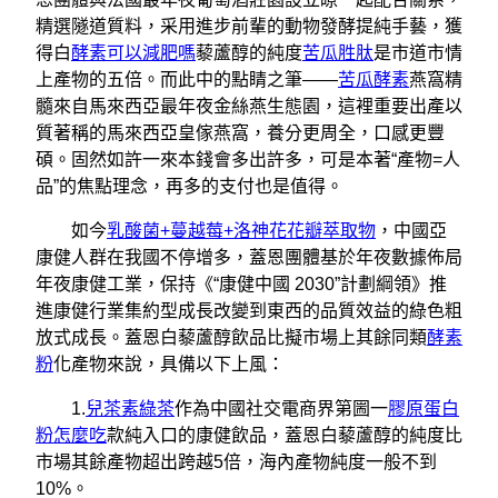
精選隧道質料，采用進步前輩的動物發酵提純手藝，獲
得白
酵素可以減肥嗎
藜蘆醇的純度
苦瓜胜肽
是市道市情
上產物的五倍。而此中的點睛之筆——
苦瓜酵素
燕窩精
髓來自馬來西亞最年夜金絲燕生態園，這裡重要出產以
質著稱的馬來西亞皇傢燕窩，養分更周全，口感更豐
碩。固然如許一來本錢會多出許多，可是本著“產物=人
品”的焦點理念，再多的支付也是值得。
如今
乳酸菌+蔓越莓+洛神花花瓣萃取物
，中國亞
康健人群在我國不停增多，蓋恩團體基於年夜數據佈局
年夜康健工業，保持《“康健中國 2030”計劃綱領》推
進康健行業集約型成長改變到東西的品質效益的綠色粗
放式成長。蓋恩白藜蘆醇飲品比擬市場上其餘同類
酵素
粉
化產物來說，具備以下上風：
1.
兒茶素綠茶
作為中國社交電商界第圌一
膠原蛋白
粉怎麼吃
款純入口的康健飲品，蓋恩白藜蘆醇的純度比
市場其餘產物超出跨越5倍，海內產物純度一般不到
10%。