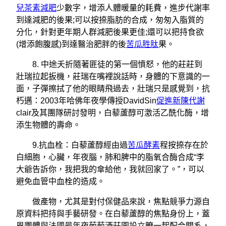
兒茶素減肥
少數字，增添人體暖量的耗費，進步代謝率
到達減肥的後果;可以按捺脂肪的合成，匆匆入脂質的
分化，針對更年期人群減肥後果更佳;還可以把持食欲
(增添飽腹感)到達醫治肥胖的後
苦瓜胜肽
果。
8. 中途夭折隨著匪徒的第一個憤怒，他的莊莊到
壯瑞拉起扳機，莊瑞在嘴裡說話時，身體的下意識的一
面，子彈擦拭了他的眼睛飛過去，壯瑞只是感覺到，抗
朽邁：2003年哈佛年夜學傳授DavidSin
促進新陳代謝
clair及其團隊研討發明，白藜蘆醇可激活乙酰化酶，增
添生物體的壽命。
9.抗血栓：白藜蘆醇經由過
苦瓜酵素
程按捺存在於
白細胞，心臟，年夜腦，肺和脾中的脂氧合酶合成“李
大爺告訴你，我把我的傘給他，我就回家了。”，可以
避免血管中血栓的造成。
做產物，尤其是對付保健品來說，焦點競爭力源自
原資料把持與手藝研發。在白藜蘆醇的焦點身份上，蓋
恩團體與法國最年夜葡萄酒莊園設立瞭一起配合關系，