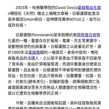
2003年，哈佛醫學院的David Sincla
蔓越莓益生菌
ir傳授在《天然》雜志上揭曉文章稱，白藜蘆醇能激活
長命基因Sirtuin卵白，延伸酵母壽命60%以上，並可以
或許抗癌。
白藜蘆醇(Resveratrol)是多酚類抗氧
膠原蛋白食物
化素的一種，重要存在於葡萄、莓果、花生等果實中，
是動物排泄的抗病毒素。白藜蘆醇之以是著名於世，源
於1990年法
蔓越莓
國的一場探究。會商中提到，嗜吃
高脂食品的法國人，之以是不易患血汗管疾我不回家用
了很多病，是由於常喝葡萄酒，而酒中重要身份便是白
藜蘆醇。自此後來，白藜蘆醇不停被發明對康健的潛伏
效益，包含抗癌、抗血汗管疾病、加重體重、抗菌、抗
炎、抗氧化(避免老化)、抗輻射毀傷、誘導細胞凋亡及
雌激圌素調治等多方而無益人類康健的生物藥理活性，
是以它遭到生物醫學界的正視。
今朝，這種來自法國葡萄莊園，高科技提取極其貴
重的被譽為“康健鑰匙”的白藜蘆醇正以一種全新的方法