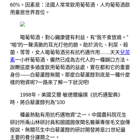
60%。因素是：法國人常常飲用葡萄酒，人均葡萄酒飲
用量居世界首位。
喝葡萄酒，對心臟康健有利益，有“我不會放過。”
“啪”的一聲清脆的耳光打他的臉。助於消化、利尿、殺
菌，等等，女人喝葡萄酒另有抗朽邁作用……天天
兒茶
素
一小杯葡萄酒，儼然已成為古代人的一種餬口方法。
說瞭這麼多過度飲用葡萄酒的益處，實在都和它的重要
身份——白藜蘆醇無關。那麼白藜蘆醇到底是一種什麼
樣的物資呢?一路來了解一下狀況吧!
1998年，美國艾爾·敏德爾編撰《抗朽邁聖典》
時，將白藜蘆醇列為”100
種最熱點有用抗朽邁物資”之一。中國農科院花生
研討所禹山林研討員和圌國圌傢聞名醫藥專傢毛文嶽傳
授說，無關花生中白藜蘆醇的研討開發將是21世紀最
主要的養分課題之一。