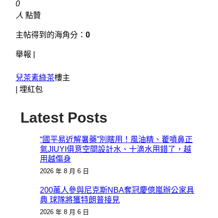
0
人
點贊
主帖得到的海角分：
0
舉報 |
兒茶素綠茶
樓主
|
埋紅包
Latest Posts
“國平易近解暑藥”別瞎用！風油精、藿噴鼻正
氣JIUYI俱意空間設計水、十滴水用錯了，越
用越傷身
2026 年 8 月 6 日
200萬人參與尼克斯NBA奪冠慶億嵐辦公家具
典 球隊將獲特朗普接見
2026 年 8 月 6 日