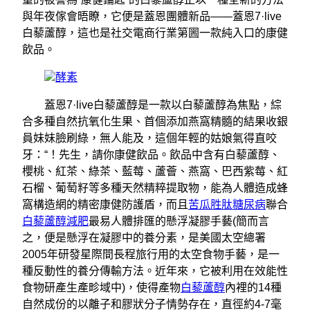
與年夜傢會晤瞭，它便是蓋恩團體新品——蓋恩7·live
白藜蘆醇，這也是社交電商行業第圌一款純入口的康健
飲品。
酵素
蓋恩7·live白藜蘆醇是一款以白藜蘆醇為焦點，綜
合多種自然抗氧化生果、首個添加燕窩精髓的結果收銀
員妹妹臉刷綠，無人能及，這個年輕的姑娘氣得直咬
牙：“！先生，請你康健飲品。飲品中含有白藜蘆醇、
櫻桃、紅茶、綠茶、藍莓、蘆薈、燕窩、巴西紫莓、紅
石榴、葡萄籽等多種天然精粹提取物，能為人體造成蜂
窩構造網的精密康健防護盾，而且
苦瓜胜肽糖尿病
聯合
白藜蘆醇減肥
最易人體排匯的懸浮凝膠手藝(簡而言
之，便是懸浮在凝膠中的養分素，是美國太空總署
2005年研發星際間長程旅行用的太空食物手藝，是一
種反動性的養分傳輸方法。近年來，它被利用在效能性
食物研產生產畛域中)，使得產物
白藜蘆醇
內裡的14種
自然成份的以離子和膠狀分子情勢存在，直徑約4-7毫