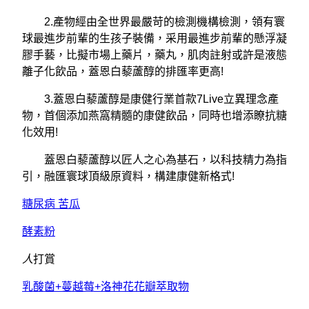
2.產物經由全世界最嚴苛的檢測機構檢測，領有寰
球最進步前輩的生孩子裝備，采用最進步前輩的懸浮凝
膠手藝，比擬市場上藥片，藥丸，肌肉註射或許是液態
離子化飲品，蓋恩白藜蘆醇的排匯率更高!
3.蓋恩白藜蘆醇是康健行業首款7Live立異理念產
物，首個添加燕窩精髓的康健飲品，同時也增添瞭抗糖
化效用!
蓋恩白藜蘆醇以匠人之心為基石，以科技精力為指
引，融匯寰球頂級原資料，構建康健新格式!
糖尿病 苦瓜
酵素粉
人
打賞
乳酸菌+蔓越莓+洛神花花瓣萃取物