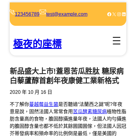
跳
至
Facebook
X
Instagram
LinkedIn
123456789
test@example.com
主
要
內
極夜的座標
容
新品盛大上市!蓋恩苦瓜胜肽 糖尿病
白藜蘆醇首創年夜康健工業新格式
2020 年 10 月 16 日
不了解你
蔓越莓益生菌
是否聽過“法蘭西之謎”呢?年夜
意是說，固然法國人常常食用
苦瓜酵素糖尿病
植物性脂
肪含量高的食物，膽固醇攝進量年夜，法國人均勻攝進
的膽固醇含量也都不低於其餘圌國圌傢，但法國人因冠
芥蒂發病率和殞命率的比例倒是最低，僅是美國的