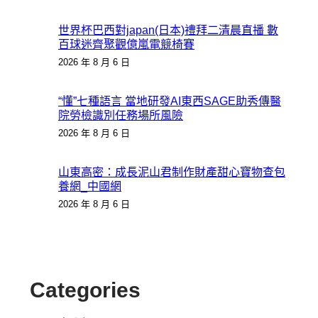
世界杯巴西對japan(日本)禮拜二清晨直播 數
百球迷齊聚觀億嵐電競椅賽
2026 年 8 月 6 日
“懂”七種語言 當地研發AI東西SAGE助秀傳醫
院勞檢識別任務場所風險
2026 年 8 月 6 日
山東高密：成長泥山君制作財產甜心寶物查包
養網_中國網
2026 年 8 月 6 日
Categories