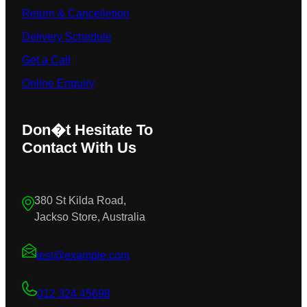
Return & Cancelletion
Delivery Schedule
Get a Call
Online Enquiry
Don�t Hesitate To
Contact With Us
380 St Kilda Road,
Jackso Store, Australia
test@example.com
012 324 45698