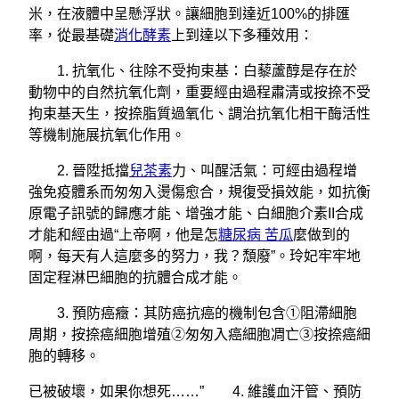
米，在液體中呈懸浮狀。讓細胞到達近100%的排匯
率，從最基礎
消化酵素
上到達以下多種效用：
1. 抗氧化、往除不受拘束基：白藜蘆醇是存在於
動物中的自然抗氧化劑，重要經由過程肅清或按捺不受
拘束基天生，按捺脂質過氧化、調治抗氧化相干酶活性
等機制施展抗氧化作用。
2. 晉陞抵擋
兒茶素
力、叫醒活氣：可經由過程增
強免疫體系而匆匆入燙傷愈合，規復受損效能，如抗衡
原電子訊號的歸應才能、增強才能、白細胞介素II合成
才能和經由過“上帝啊，他是怎
糖尿病 苦瓜
麼做到的
啊，每天有人這麼多的努力，我？頹廢”。玲妃牢牢地
固定程淋巴細胞的抗體合成才能。
3. 預防癌癥：其防癌抗癌的機制包含①阻滯細胞
周期，按捺癌細胞增殖②匆匆入癌細胞凋亡③按捺癌細
胞的轉移。
已被破壞，如果你想死……” 4. 維護血汗管、預防