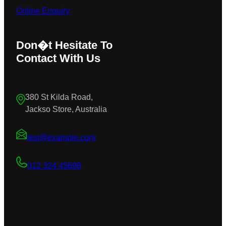
Online Enquiry
Don�t Hesitate To
Contact With Us
380 St Kilda Road,
Jackso Store, Australia
test@example.com
012 324 45698