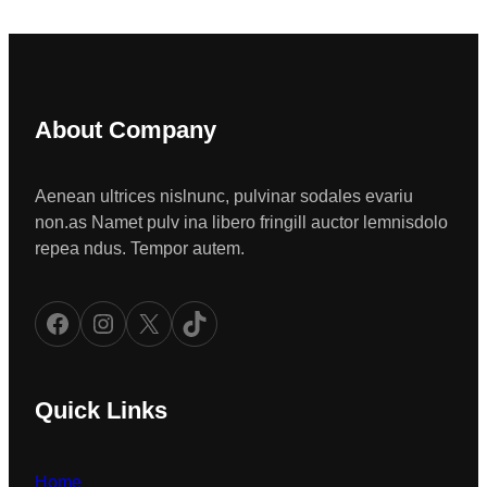
About Company
Aenean ultrices nislnunc, pulvinar sodales evariu
non.as Namet pulv ina libero fringill auctor lemnisdolo
repea ndus. Tempor autem.
Facebook
Instagram
X
TikTok
Quick Links
Home