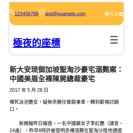
跳
至
Facebook
X
Instagram
LinkedIn
123456789
test@example.com
主
要
內
極夜的座標
容
新大安琉御加坡聖淘沙豪宅溺斃案：
中國美眉全裸陳屍總裁豪宅
2017 年 5 月 28 日
裸死泳池艷女，疑無奈勝任餐館事業，轉到歡場討餬
口。
新嫡報昨日報道，一名中國籍女子李紅艷（譯音，
24歲），昨早8時許被發明赤裸溺斃在聖淘沙陸地通道