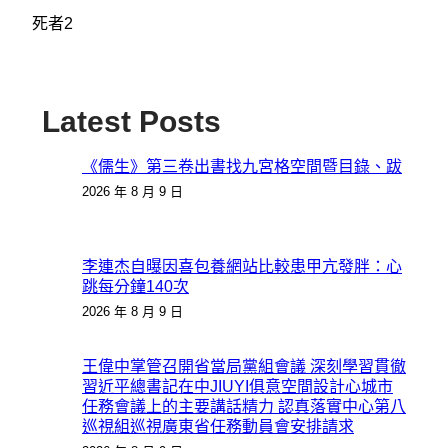
死者2
Latest Posts
《儒生》第三卷出書找九宮格空間暨目錄、跋
2026 年 8 月 9 日
李連杰自曝因喜包養網站比較患甲亢發胖：心
跳每分鐘140次
2026 年 8 月 9 日
王偉中掌管召開省當局黨組會議 深刻學習貫徹
習近平總書記在中JIUYI俱意空間設計心城市
任務會議上的主要講話精力 認真落實中心第八
巡視組巡視廣東省任務動員會安排請求