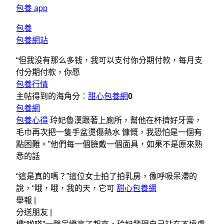
包養 app
包養
包養網站
“但我没有那么多钱，我可以支付你分期付款，每月支
付分期付款，你愿
包養行情
主帖得到的海角分：
甜心包養網
0
包養網
包養心得
玲妃魯漢跟著上廁所，幫他在杯擠好牙膏，
毛巾再次把一隻手盆燙傷熱水 慷慨，我恐怕是一個有
點困難。”他們每一個臉戴一個面具，如果不是原來熟
悉的話
“這是真的嗎？”這位女士拍了拍乳房，像呼吸呆滯的
說，“哦，哦，我的天，它可
甜心包養網
舉報 |
分送朋友 |