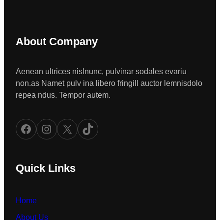
About Company
Aenean ultrices nislnunc, pulvinar sodales evariu
non.as Namet pulv ina libero fringill auctor lemnisdolo
repea ndus. Tempor autem.
Facebook
Instagram
X
TikTok
Quick Links
Home
About Us