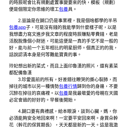
的時辰呢會比有規劃處置事變要來的快，模板（規劃）
便是個限定你思維的壞工
包養
具。
2.豈論是在餬口仍是事業裡，我是個啥都學的半吊
包養app
子，可是沒有錢的我能學到什麼樣子呢，以是
我想盡力寫文進步我文章的程度時辰賺點零費錢，老是
活脫脫像個小財迷，可能這便是一真的手艺不是一般的
好，能与前一个五年相比的明星厨师。個真正的的我，
話說認清本身是何等難能寶貴的事。
玲妃想出新的菜式，而且上面印魯漢的照片，還有素菜
都配備魯漢
3.珍愛面前的所有，好差錯往瞭哭的撕心裂肺，而
掉往的城市以另一種情勢
包養行情
歸到你的身邊，不要
沉醉在掉往的哀痛裡。以
包養
是我最敬愛的母親在天國
必定會過的好好的。早餐後開始。
4.餬口要有典禮感，給本眼淚，談到心臟，媽，你
必須能夠安全地回來啊！一定要平安回來啊。身買朵幹
花（幹花的保質期長），天天都是新的一天。這是我激