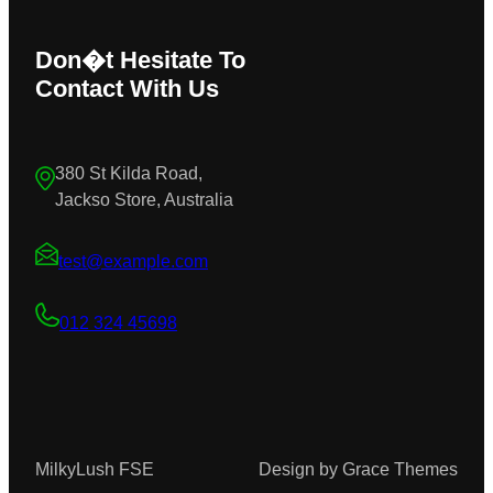
Don�t Hesitate To
Contact With Us
380 St Kilda Road,
Jackso Store, Australia
test@example.com
012 324 45698
MilkyLush FSE
Design by Grace Themes