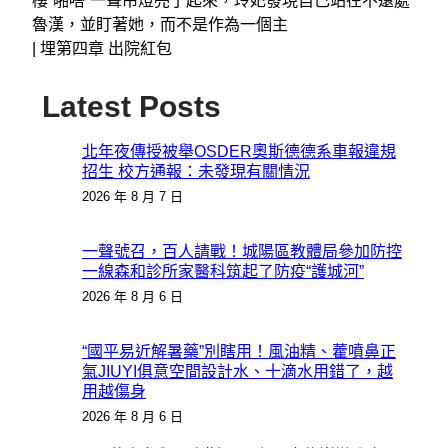
樓“啪嗒”一聲吊燈亮了起來，玲妃發現自己站在不遠處
魯漢，並盯著她，而不是作為一個主
|
埋第四章 出院紅包
Latest Posts
北年夜傳授被舉OSDER奧斯德德系車報違規
招生 校方通報：未發現有關情況
2026 年 8 月 7 日
一聲號召，百人請戰！城陽區教體局參加防控
一線森和診所家醫科筑起了防疫“護城河”
2026 年 8 月 6 日
“國平易近解暑藥”別瞎用！風油精、藿噴鼻正
氣JIUYI俱意空間設計水、十滴水用錯了，越
用越傷身
2026 年 8 月 6 日