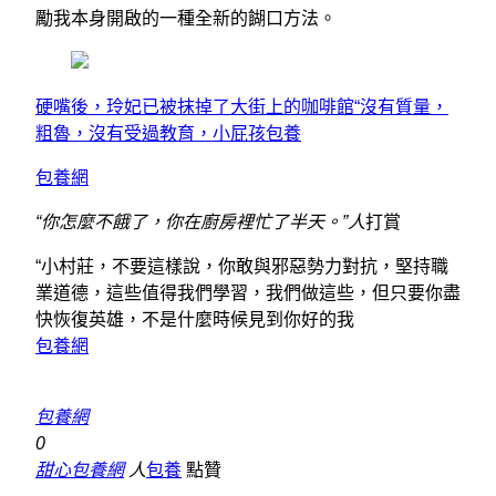
勵我本身開啟的一種全新的餬口方法。
硬嘴後，玲妃已被抹掉了大街上的咖啡館“沒有質量，
粗魯，沒有受過教育，小屁孩包養
包養網
“你怎麼不餓了，你在廚房裡忙了半天。”
人
打賞
“小村莊，不要這樣說，你敢與邪惡勢力對抗，堅持職
業道德，這些值得我們學習，我們做這些，但只要你盡
快恢復英雄，不是什麼時候見到你好的我
包養網
包養網
0
甜心包養網
人
包養
點贊