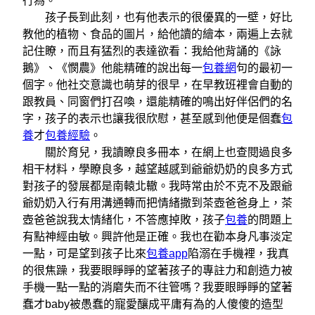
行為。
孩子長到此刻，也有他表示的很優異的一壁，好比
教他的植物、食品的圖片，給他讀的繪本，兩遍上去就
記住瞭，而且有猛烈的表達欲看：我給他背誦的《詠
鵝》、《憫農》他能精確的說出每一
包養網
句的最初一
個字。他社交意識也萌芽的很早，在早教班裡會自動的
跟教員、同窗們打召喚，還能精確的鳴出好伴侶們的名
字，孩子的表示也讓我很欣慰，甚至感到他便是個蠢
包
養
才
包養經驗
。
關於育兒，我讀瞭良多冊本，在網上也查閱過良多
相干材料，學瞭良多，越望越感到爺爺奶奶的良多方式
對孩子的發展都是南轅北轍。我時常由於不克不及跟爺
爺奶奶入行有用溝通轉而把情緒撒到茶壺爸爸身上，茶
壺爸爸說我太情緒化，不答應掉敗，孩子
包養
的問題上
有點神經由敏。興許他是正確。我也在勸本身凡事淡定
一點，可是望到孩子比來
包養app
陷溺在手機裡，我真
的很焦躁，我要眼睜睜的望著孩子的專註力和創造力被
手機一點一點的消磨失而不往管嗎？我要眼睜睜的望著
蠢才baby被愚蠢的寵愛釀成平庸有為的人傻傻的造型