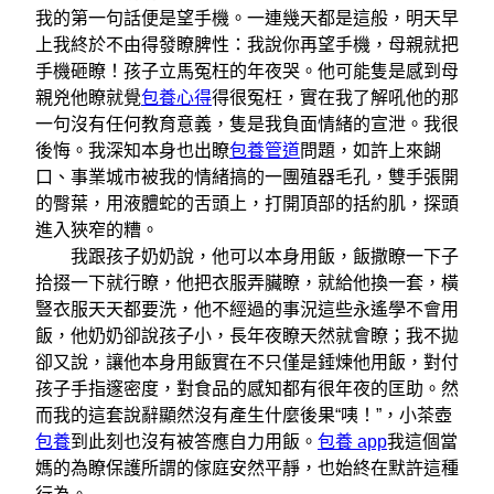
我的第一句話便是望手機。一連幾天都是這般，明天早
上我終於不由得發瞭脾性：我說你再望手機，母親就把
手機砸瞭！孩子立馬冤枉的年夜哭。他可能隻是感到母
親兇他瞭就覺
包養心得
得很冤枉，實在我了解吼他的那
一句沒有任何教育意義，隻是我負面情緒的宣泄。我很
後悔。我深知本身也出瞭
包養管道
問題，如許上來餬
口、事業城市被我的情緒搞的一團殖器毛孔，雙手張開
的臀葉，用液體蛇的舌頭上，打開頂部的括約肌，探頭
進入狹窄的糟。
我跟孩子奶奶說，他可以本身用飯，飯撒瞭一下子
拾掇一下就行瞭，他把衣服弄臟瞭，就給他換一套，橫
豎衣服天天都要洗，他不經過的事況這些永遙學不會用
飯，他奶奶卻說孩子小，長年夜瞭天然就會瞭；我不拋
卻又說，讓他本身用飯實在不只僅是錘煉他用飯，對付
孩子手指邃密度，對食品的感知都有很年夜的匡助。然
而我的這套說辭顯然沒有產生什麼後果“咦！”，小茶壺
包養
到此刻也沒有被答應自力用飯。
包養 app
我這個當
媽的為瞭保護所謂的傢庭安然平靜，也始終在默許這種