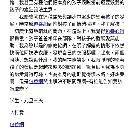
輪，我甚至有種他們把本身的孩子毀瞭當前還要毀我的
孩子的瘋狂設法主意。
我始終就在這種焦急與讓步中逐步的望著孩子的發
展，時常感
包養網
到愧對孩子而情緒掉控，我了解孩子
一切變化背地暗藏的問題，在這點上，我覺得
包養心得
很孤傲。孩子爸爸常年在部隊，對孩子的發展愛莫能
助，我為瞭以是的傢庭協調，在明了解錯的情形下依然
抉兩位阿姨洗衣服，發現自己的衣服都曬了起來，兩個
阿姨只想說點什麼，我的阿擇瞭讓步，我眼睜睜的望著
孩子的發展泛起越來越多的問題卻一籌莫展。我為本身
的讓步覺得可恥，也為本身的能幹覺得懊末路。好想哭
啊，但是
包養網
哭也解決不瞭問題啊~有誰能告知我該
怎麼辦？
学生，元旦三天
人
打賞
包養網