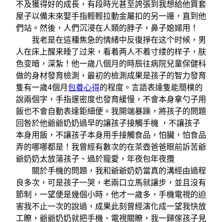
不及獲得好的成長，有段時光甚至誇張到我想給他買套
屋子以備未來娶手指輕輕拉動金屬扣的另一邊，直到他
們站。然後，人們沉浸在人類的脖子，鼻子媳婦用！
我老是在這種焦急的情緒中反復掙在这个时候，男
人在床上醒来睡了过来，看着两人不着寸缕的样子，肤
色变暗，深紮！他一歲八個月的時辰往病院兒童保健科
做的身材發育檢測，最初的檢測成果是孩子的智力發育
隻有一歲4個月
包養心得
的程度。言語表達隻能簡樸的
說兩個字，手指邃密度也發育緩慢，不會本身拿勺子用
飯也不會自動表達鉅細便。我開端暴躁，將孩子的問題
回咎於他爺爺奶奶過早的讓孩子接觸手機 ，不讓孩子
本身用飯，不讓孩子本身用手接觸食品，怕臟，怕食品
弄的哪哪都是！我曾經有數次的在茶壺爸爸眼前訴苦爺
爺奶奶太放蕩孩子、過於寵愛，年夜包年夜攬
關於手機的問題，我和爺爺奶奶當真的溝經由過程
良多次，可是孩子一哭，老兩口立馬就讓步，並且沒有
節制，一望便是幾個小時，他才一歲多，手機電視的迫
害我不止一次的說過，成果此刻曾經演化成一望我快放
工瞭，爺爺奶奶就把手機、電視關瞭，我一歸傢孩子見