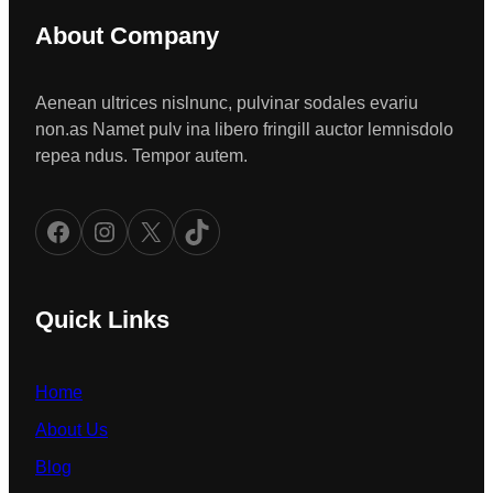
About Company
Aenean ultrices nislnunc, pulvinar sodales evariu
non.as Namet pulv ina libero fringill auctor lemnisdolo
repea ndus. Tempor autem.
Facebook
Instagram
X
TikTok
Quick Links
Home
About Us
Blog