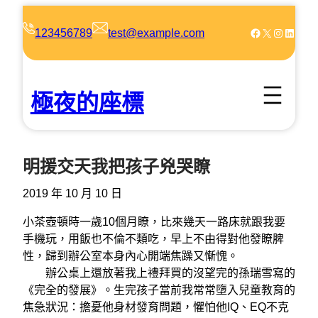
跳
至
Facebook
X
Instagram
LinkedIn
123456789
test@example.com
主
要
內
極夜的座標
容
明援交天我把孩子兇哭瞭
2019 年 10 月 10 日
小茶壺頓時一歲10個月瞭，比來幾天一路床就跟我要
手機玩，用飯也不倫不類吃，早上不由得對他發瞭脾
性，歸到辦公室本身內心開端焦躁又慚愧。
辦公桌上還放著我上禮拜買的沒望完的孫瑞雪寫的
《完全的發展》。生完孩子當前我常常墮入兒童教育的
焦急狀況：擔憂他身材發育問題，懼怕他IQ、EQ不克