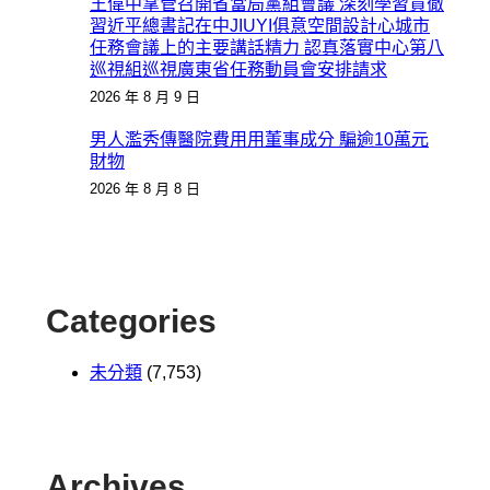
王偉中掌管召開省當局黨組會議 深刻學習貫徹
習近平總書記在中JIUYI俱意空間設計心城市
任務會議上的主要講話精力 認真落實中心第八
巡視組巡視廣東省任務動員會安排請求
2026 年 8 月 9 日
男人濫秀傳醫院費用用董事成分 騙逾10萬元
財物
2026 年 8 月 8 日
Categories
未分類
(7,753)
Archives