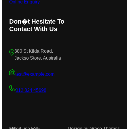
Online Enquiry
Don�t Hesitate To
Contact With Us
380 St Kilda Road,
Jackso Store, Australia
test@example.com
012 324 45698
MilkyLush FSE
Design by Grace Themes