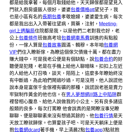
都是給我拿著，每個月取錢給他，天天歸傢都是望見入
門就入廚房盛飯人很好，婆婆
包養價格ptt
望兒子，我
也是小區有名的
長期包養
孝敬媳婦，婆婆愛生病，每次
都是我出出入入帶著往望病，買藥，注射，
Meeting-
girl上遇騙局
住院都是我，以是他們二老對我也好，老
公上
包養條件
班做高考培
包養網車馬費
訓進的有點股
份，一傢人算是
包養故事
圓滿、輯穆。本年咱
包養網
VIP
們住入瞭新傢，為瞭這個傢欠債幾十萬。都在盡力
賺大錢中，可是我老公便是有個缺點，說
包養合約
的好
聽便是犯賤，老是在手機上給他人聊暗昧。扣扣上左近
的人給他人打召喚，談天，陌陌上，這麼多年瞭始終沒
有中斷過，為此咱們鬧過吵過，可是沒用，他人說謊他
說本身是富傢千金傢裡有礦的那種，說謊說老爸是賣力
牢獄制作黃金的他也信。在
男人夢想網///路上中陷阱
群
裡發相心腹息、給他人說做我的小公主、另有良多諸這
般類的良多，每次打罵瞭 他會說真的是閑瞭沒事兒瞭
聊聊、便是聊聊素來沒有想過其餘的、他
包養行情
是天
天放工瞭就歸傢。也算愛孩子吧、可是天天躺床上便是
抱
包養網dcard
著手機，早上清晨2點
包養app
3點就抱