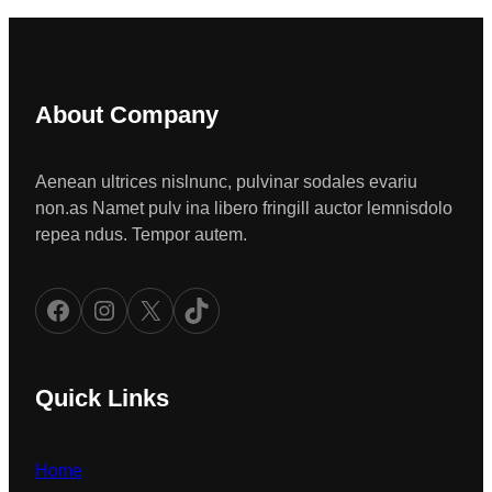
About Company
Aenean ultrices nislnunc, pulvinar sodales evariu
non.as Namet pulv ina libero fringill auctor lemnisdolo
repea ndus. Tempor autem.
Facebook
Instagram
X
TikTok
Quick Links
Home