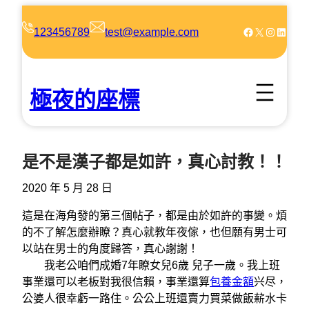
跳
至
Facebook
X
Instagram
LinkedIn
123456789
test@example.com
主
要
內
極夜的座標
容
是不是漢子都是如許，真心討教！！
2020 年 5 月 28 日
這是在海角發的第三個帖子，都是由於如許的事變。煩
的不了解怎麼辦瞭？真心就教年夜傢，也但願有男士可
以站在男士的角度歸答，真心謝謝！
我老公咱們成婚7年瞭女兒6歲 兒子一歲。我上班
事業還可以老板對我很信賴，事業還算
包養金額
兴尽，
公婆人很幸虧一路住。公公上班還賣力買菜做飯薪水卡