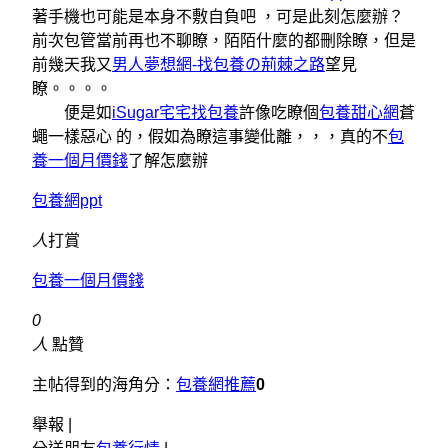
著手機也可能是本身不敷自負吧 ，可是此刻怎麼辦？
前次包管當前再也不聊瞭，陌陌什麼的都刪除瞭，但是
前幾天我又
男人夢想網-找包養の荊棘之路
望見
瞭。。。。
便是如
iSugar宅宅找包養
許像吃瞭個
包養甜心網
蒼
蠅一樣惡心 的，假如為瞭這事變仳離，，，真的不
包
養一個月價錢
了解怎麼辦
包養網ppt
人
打賞
包養一個月價錢
0
人
點贊
主帖得到的海角分：
包養網推薦
0
舉報 |