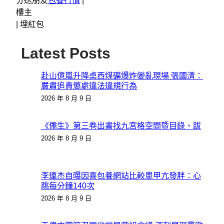
分送朋友
包養行情
|
樓主
|
埋紅包
Latest Posts
赴山億嵐升降桌西煤礦爆炸變亂現場 張國清：
嚴肅追責懲處違法違規行為
2026 年 8 月 9 日
《儒生》第三卷出書找九宮格空間暨目錄、跋
2026 年 8 月 9 日
李連杰自曝因喜包養網站比較患甲亢發胖：心
跳每分鐘140次
2026 年 8 月 9 日