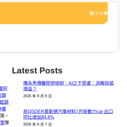
Facebook
X
Instagram
LinkedIn
Latest Posts
陳永秀傳醫院勞檢財：AI之于思慮：消解抑或
壞阿
增益？
的頭
2026 年 8 月 8 日
拿起蔬
捷運
前OSDER奧斯德汽車材料7月新動力car 出口
哭，
同比增加84.6%
室
隊
2026 年 8 月 7 日