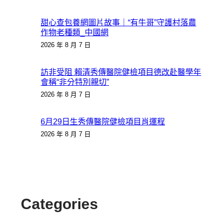
甜心查包養網圖片故事｜“有牛哥”守護村落農
作物老種類_中國網
2026 年 8 月 7 日
訪非受阻 賴清秀傳醫院健檢項目德改赴醫學年
會稱“非分特別親切”
2026 年 8 月 7 日
6月29日生秀傳醫院健檢項目肖運程
2026 年 8 月 7 日
Categories