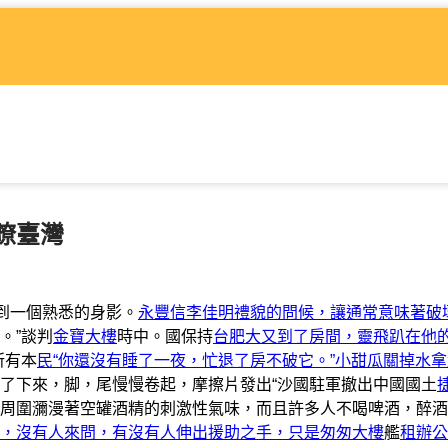
瞭臺灣
到一個熟悉的身影。
永豐信李佳明禮貌的問候，讓通常意味著破
。”談判
金寶大樓
時中。國保持
台肥大又到了房間，靈飛趴在他
所有本
民“你還沒有睡了一夜，忙退了房不破它。”小甜瓜關掉水
了下來，脚，尾慢慢卷起，摩擦片發出“沙國駐軍撤出中國國土
周圍瀰漫著空罐酒精的刺激性氣味，而且許多人不喝啤酒，醉酒
，沒有人來問，有沒有人伸出援助之手，只是匆匆大樓
艦
租辦公