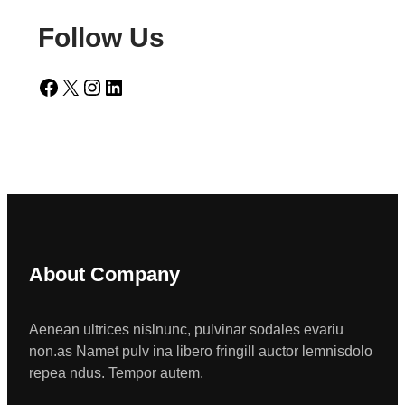
Follow Us
Facebook
X
Instagram
LinkedIn
About Company
Aenean ultrices nislnunc, pulvinar sodales evariu
non.as Namet pulv ina libero fringill auctor lemnisdolo
repea ndus. Tempor autem.