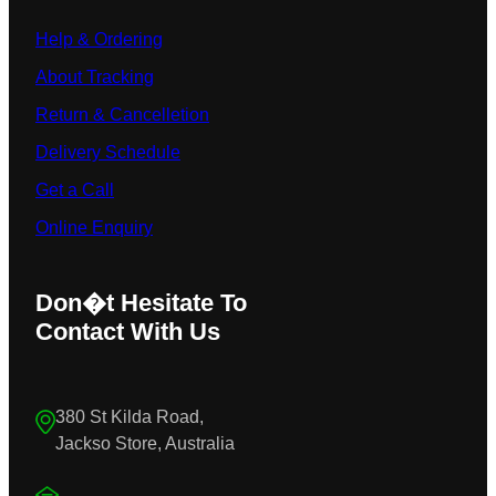
Help & Ordering
About Tracking
Return & Cancelletion
Delivery Schedule
Get a Call
Online Enquiry
Don�t Hesitate To
Contact With Us
380 St Kilda Road,
Jackso Store, Australia