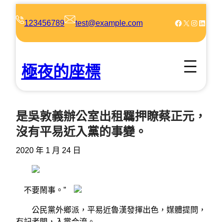
跳
至
Facebook
X
Instagram
LinkedIn
123456789
test@example.com
主
要
內
極夜的座標
容
是吳敦義辦公室出租羈押瞭蔡正元，
沒有平易近入黨的事變。
2020 年 1 月 24 日
不要鬧事。”
公民黨外鄉派，平易近魯漢發揮出色，媒體提問，
有記者問，入黨合流。