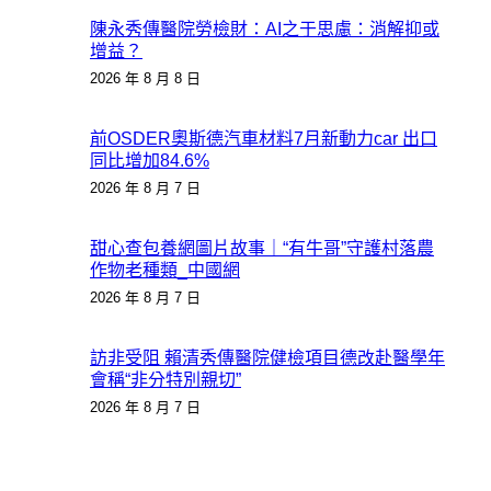
陳永秀傳醫院勞檢財：AI之于思慮：消解抑或
增益？
2026 年 8 月 8 日
前OSDER奧斯德汽車材料7月新動力car 出口
同比增加84.6%
2026 年 8 月 7 日
甜心查包養網圖片故事｜“有牛哥”守護村落農
作物老種類_中國網
2026 年 8 月 7 日
訪非受阻 賴清秀傳醫院健檢項目德改赴醫學年
會稱“非分特別親切”
2026 年 8 月 7 日