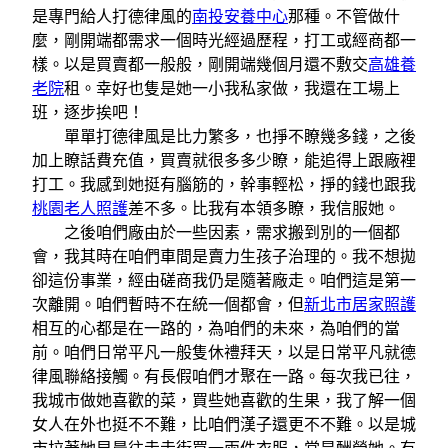
是專門給人打德律風的
南投安養中心
那種。不管做什
麼，剛開端都需求一個時光經過歷程，打工或經商都一
樣。以是買賣都一般般，剛開端幾個月還不敷交
高雄養
老院
租。幸好也隻是她一小我私家做，我還在工場上
班，逐步挨吧！
單單打德律風是比力繁多，也掙不瞭幾多錢，之後
加上瞭話費充值，買賣就很多多少瞭，能追得上跟廠裡
打工。我感到她挺有腦筋的，幹事輕松，掙的錢也跟我
桃園老人照護
差不多。比我有本領多瞭，我信服她。
之後咱們廠由於一些因素，需求搬到別的一個都
會，我其時在咱們車間是賣力生孩子治理的。我不想拋
卻這份事業，經由磋商我仍是隨著廠走。咱們這是第一
次離開。咱們暫時不在統一個都會，但
新北市居家照護
相互的心都是在一路的，為咱們的未來，為咱們的當
前。咱們日常平凡一般隻休禮拜天，以是日常平凡就德
律風聯絡接觸。有長假咱們才聚在一路。每次我已往，
我城市做她喜歡的菜，買些她喜歡的生果，我了解一個
女人在外也挺不不難，比咱們漢子還更不不難。以是城