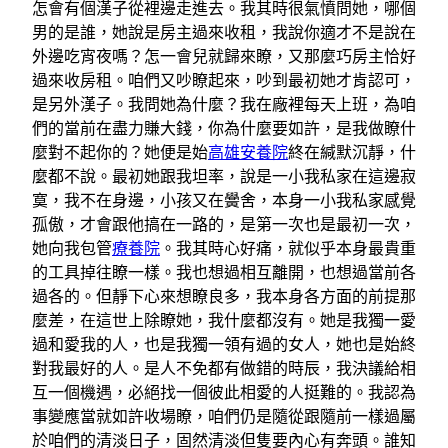
怎會有個漢子從裡邊走進去。我其時很氣憤問她，哪個
男的是誰，她說是房主過來收租，我說你適才不是說在
外邊吃宵夜嗎？怎一會兒就歸來瞭，又那麼巧房主恰好
過來收房租。咱們又吵瞭起來，吵到最初她才肯認可，
是另外漢子。我問她為什麼？我在廠裡每天上班，為咱
們的當前在盡力賺大錢，你為什麼要如許，是我做瞭什
麼對不起你的？她便是始
高雄安養院
終在緘默沉靜，什
麼都不說。最初她跟我坦率，說是一小我私家在這邊寂
寞，我不在身邊，小孩又在黌舍，本身一小我私家感覺
孤傲，才會跟他搞在一路的，是第一次也是最初一次，
她向我包管
療養院
。我其時心好痛，就似乎本身最貴重
的工具掉往瞭一樣。我也想過相互離開，也想過當前各
過各的。但靜下心來想瞭良多，我本身各方面的前提那
麼差，在這世上除瞭她，我什麼都沒有。她是我獨一愛
過和愛我的人，也是我獨一領有過的女人，她也是始終
對我最好的人。是人不免都有做錯的時辰，我決議給相
互一個機遇，必絕找一個彼此相愛的人挺難的。我認為
事變應當就如許收場瞭，咱們仍是隨從跟隨前一樣過屬
於咱們的清淡日子，固然清淡但隻要內心有奔頭。誰知