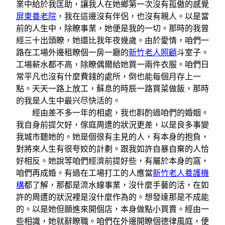
業中給於我匡助，讓我人在她鄉第一次沒有孤傲的感覺
屏東養老院
，我在這邊沒有伴侶，也沒有親人。以是當
前的人生中，除瞭事業，她便是我的一切。那時的我曾
經三十出頭瞭，她還比我年夜幾歲。由於愛情，咱們一
路在工場外邊租瞭個一房一廳的
新竹老人照顧
斗室子。
工場薪水都不高，除瞭偶爾給她買一兩件衣服。咱們日
常平凡也沒有什麼費錢的處所，倒也能每個月存上一
點。天天一路上放工，蘇息的時辰一路買菜做飯，那時
的我是人生中最兴尽快活的。
經由差不多一年的相處，我也斟酌過咱們的婚姻。
我自身前提欠好，傢庭周遭的狀況更差，以是良多事變
我城市聽她的。她是個很有主見的人，有本身的抱負，
對將來人生有很夸姣的計劃。跟我如許自暴自棄的人恰
好相反。她說等咱們經濟前提好些，有屬於本身的窩，
咱們再成婚。有過在工場打工的人應當
新竹老人養護機
構
都了解，那都是流水線事業，沒什麼手藝的活，在如
許的周遭的狀況裡是沒什麼作為的。想發達那是不成能
的。以是她但願進來開個店，本身做點小買賣。經由一
些相識，她就辭瞭職。咱們在外邊開瞭個德律風庭，便