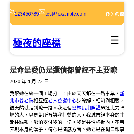
跳
至
Facebook
X
Instagram
LinkedIn
123456789
test@example.com
主
要
內
極夜的座標
容
是命是愛仍是還債都曾經不主要瞭
2020 年 4 月 22 日
我跟她在統一個工場打工，由於天天都在一路事業，
新
北市養老院
相互逐
老人養護中心
步瞭解，相知到相愛，
很天然就走到瞭一路。我是個
雲林長期照護
命運比力崎
嶇的人，以是對所有讓我打動的人，我城市絕本身的才
能往歸報，哪怕支付我的一切。我是共性格偏內，不善
表現本身的漢子，精心是情感方面。她老是在餬口跟事