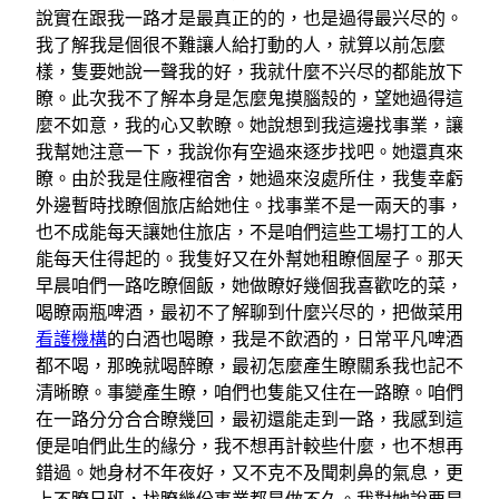
說實在跟我一路才是最真正的的，也是過得最兴尽的。
我了解我是個很不難讓人給打動的人，就算以前怎麼
樣，隻要她說一聲我的好，我就什麼不兴尽的都能放下
瞭。此次我不了解本身是怎麼鬼摸腦殼的，望她過得這
麼不如意，我的心又軟瞭。她說想到我這邊找事業，讓
我幫她注意一下，我說你有空過來逐步找吧。她還真來
瞭。由於我是住廠裡宿舍，她過來沒處所住，我隻幸虧
外邊暫時找瞭個旅店給她住。找事業不是一兩天的事，
也不成能每天讓她住旅店，不是咱們這些工場打工的人
能每天住得起的。我隻好又在外幫她租瞭個屋子。那天
早晨咱們一路吃瞭個飯，她做瞭好幾個我喜歡吃的菜，
喝瞭兩瓶啤酒，最初不了解聊到什麼兴尽的，把做菜用
看護機構
的白酒也喝瞭，我是不飲酒的，日常平凡啤酒
都不喝，那晚就喝醉瞭，最初怎麼產生瞭關系我也記不
清晰瞭。事變產生瞭，咱們也隻能又住在一路瞭。咱們
在一路分分合合瞭幾回，最初還能走到一路，我感到這
便是咱們此生的緣分，我不想再計較些什麼，也不想再
錯過。她身材不年夜好，又不克不及聞刺鼻的氣息，更