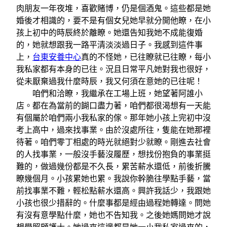
肉朋友一年夜堆，喜歡賭博，仍是個酒鬼。這些都是她
婚後才相識的，要不是有個女兒她早就分開他瞭，在小
孩上初中的時辰終於離瞭。她還告知我她不成能復婚
的，她就想跟我一路平清淡淡過日子。我感到這件事
上，
台東安養中心
真的不怪她，已往瞭就已往瞭，每小
我私家都有本身的已往。況且日常平凡她對我也很好，
從未厭棄過我什麼時辰，我又何須在意她的已往呢！
咱們和洽瞭，我繼承在工場上班，她望著阿誰小
店。都在為當前的餬口盡力著，咱們都很渴想有一天能
有個屬於咱們兩小我私家的傢。那年她小孩上完初中沒
考上高中，過來找事業。由於沒處所往，隻能在她那裡
待著。咱們零丁相處的時光就絕對少就瞭。剛進去社會
的人找事業，一般沒手藝沒履歷，想找份抱負的事業挺
難的，做過幾份都是不久長，累苦薪水還低，前後折騰
瞭幾個月。小孩累她也累。我說你幹脆往學點手藝，當
前找事業不難，輕松點薪水還高。興許我話少，我跟她
小孩也很少措辭的。什麼事都是經由過程她轉達。問她
有沒有意學點什麼，她也不告知我。之後她媽問她才說