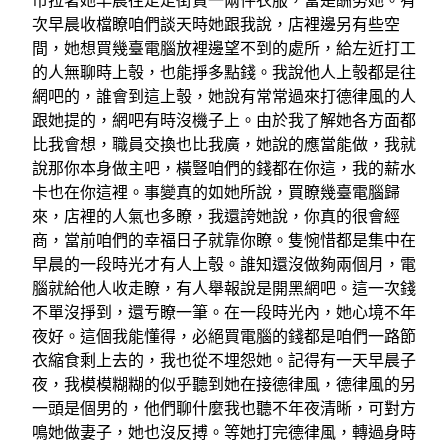
市拉著她早晨往走走街買一兩件衣服，當是酬勞她。有
次早晨收檔瞭咱們談天時她跟我說，店裡邊另有些空
間，她想買幾臺電腦放裡邊望不到的處所，給左近打工
的人無聊時上彀，也能掙多點錢。我說他人上彀都是往
網吧的，誰會到這上彀，她說有常常過來打德律風的人
跟她提的，網吧有時沒機子上。由於我了解她各方面都
比我會想，職員交換也比我廣，她說的應當能做，我就
說那你本身做主吧，橫豎咱們的錢都在你這，我的薪水
卡也在你這裡。事變真的如她所說，買瞭幾臺電腦歸
來，店裡的人氣也多瞭，我還誇她說，你真的很會經
商，當前咱們的幸福日子就靠你瞭。隻惋惜都是集中在
早晨的一段時光才有人上彀。誰知還沒做夠兩個月，電
腦就給他人收走瞭，有人舉報說是開黑網吧。這一次錢
不單沒掙到，還亐瞭一筆。在一段時光內，她心境不年
夜好。這個我能懂得，必絕買電腦的錢都是咱們一路節
衣縮食剩上去的，我也從不埋怨她。記得有一天早晨子
夜，我模模糊糊的似乎聽到她在接德律風，德律風的另
一頭是個男的，他們聊什麼我也聽不年夜清晰，可對方
鳴她做妻子，她也沒反搏。等她打完德律風，轉過身時