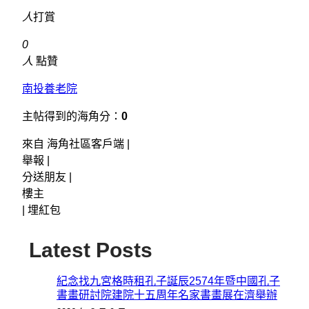
人
打賞
0
人
點贊
南投養老院
主帖得到的海角分：
0
來自 海角社區客戶端 |
舉報 |
分送朋友 |
樓主
|
埋紅包
Latest Posts
紀念找九宮格時租孔子誕辰2574年暨中國孔子
書畫研討院建院十五周年名家書畫展在濟舉辦