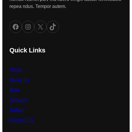
repea ndus. Tempor autem.
Facebook
Instagram
X
TikTok
Quick Links
Home
About Us
Blog
Services
Gallery
Contact US