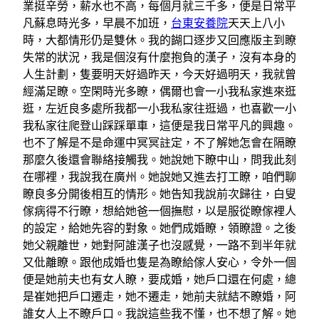
業挺辛勞，薪水也不高，每個月就三千多，便是日常平
凡蘇息時光多，早晨不加班，
台東安養院
天天上八小
時，大都情形仍是雙休。我的餬口逐步又回應版主到瞭
失常的狀況，我是個沒有什麼抱負的漢子，沒有本身的
人生計劃，隻要明天好過昨天，今天好過明天，我就曾
經滿足瞭。空閑時光多瞭，偶爾也會一小我私家進來逛
逛，左近良多處所我都一小我私家往逛過，也喜歡一小
我私家往爬登山踩踩單車，這便是我日常平凡的興趣。
也不了解是不是命運中冥冥註定，不了解她怎會在隔瞭
那麼久後還會聯絡接觸我。她說她下瞭中山，問我此刻
在哪裡，我說我在廣州。她說她又進去打工瞭，咱們聊
瞭良多分開後相互的情形。她告知我說前次歸往，白叟
傢病得不行瞭，想給她爸一個撫慰，以是服從瞭傢裡人
的設定，給她先容的對象。她們成婚瞭，領瞭證。之後
她父親離世，她對阿誰漢子也沒感覺，一路不到半年就
又仳離瞭。跟他成婚也隻是為瞭給傢人安心，令外一個
便是她前夫也有女人瞭，要成婚，她戶口還在何處，總
是崔她把戶口遷走，她不遷走，她前夫就結不瞭婚，阿
誰女人上不瞭戶口。我說這些我不懂，也不想了解。她