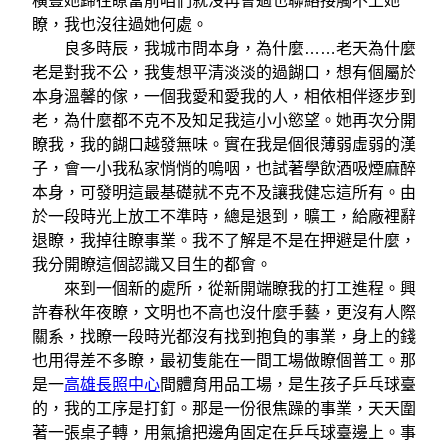
橫豎她歸往瞭當前咱們就沒再會過也聯絡接觸不上她
瞭，我也沒往過她何處。
良多時辰，我城市問本身，為什麼……老天為什麼
老是對我不公，我隻想平清淡淡的過餬口，想有個屬於
本身溫馨的傢，一個我愛和愛我的人，相依相伴逐步到
老，為什麼都不克不及知足我這小小慾望。她再次分開
瞭我，我的餬口越發無味。實在我是個很薄弱虛弱的漢
子，會一小我私家悄悄的嗚咽，也試著學飲酒吸煙麻醉
本身，可發明這最基礎就不克不及讓我健忘這所有。由
於一段時光上放工不準時，總是退到，曠工，給廠裡辭
退瞭，我掉往瞭事業。我不了解是不是在押避是什麼，
我分開瞭這個認識又目生的都會。
來到一個新的處所，從新開端瞭我的打工進程。興
許春秋年夜瞭，文明也不高也沒什麼手藝，更沒有人際
關系，找瞭一段時光都沒有找到抱負的事業，身上的錢
也用得差不多瞭，最初隻能在一間工場做瞭個普工。那
是一
高雄長照中心
間體育用品工場，是生孩子乒乓球臺
的，我的工序是打釘。那是一份很焦躁的事業，天天圍
著一張桌子轉，用氣搶把邊角固定在乒乓球臺邊上。事