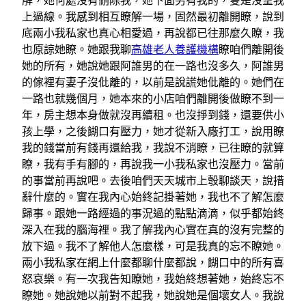
解，她何處沒有刪除我，她下面另有我的，隻是沒望我
上過線。我感到相互瞭解一場，固然最初離開瞭，說到
底兩小我私家也真心相愛過，再說都已往那麼久瞭，我
也原諒她瞭。她跟我聊
高雄老人養護機構
瞭咱們離開後
她的所有，她說她跟阿誰男的在一路也沒多久，阿誰男
的傢裡有妻子沒仳離的，以前是說謊她仳離的。她們在
一路也就幾個月，她本來的小店咱們離開後做瞭不到一
年，房主想本身做就沒再續租。也沒掙到錢，還要供小
孩上學，之後餬口有壓力，她才從新入廠打工，說用瞭
我的錢當前有錢再還給我，我說不消瞭，已往瞭的就算
瞭，我有手有腳的，再說我一小我私家也沒壓力。當前
的事當前再說吧。去後咱們天天城市上彀聊談天，說措
辭什麼的。實在我內心始終記掛著她，我也不了解怎麼
歸事。跟她一路經過的事況過的點點滴滴，似乎都始終
深入在我的腦海裡。我了解我內心實在真的沒有完整的
放下過。我不了解他人怎麼樣，可是我真的忘不瞭她。
兩小我私家在網上什麼都聊什麼都說，餬口中的所有喜
怒哀樂。有一次我告知瞭她，我始終想著她，始終忘不
瞭她。她說她以前對不起我，她說她是個壞女人。我說