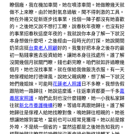
瞭個廠，我在機加車間，她在噴漆車間。她做瞭幾天就
做不上來瞭，由於她對氣息過敏，聞不得刺激的工具。
她在外邊又從新逐步找事業，找個一陣子都沒有她喜歡
的。之後她又說不想打工瞭，說春秋年夜瞭，也沒有好
的事業招春秋這麼年夜的。我就說你本身了解一下狀況
本身想做什麼吧，之後經由一段時光的打探，她說開間
奶茶店挺
台東老人照顧
好的。我隻好把本身之後存的最
初一點錢拿進去投資給她，讓她本身往找處所。誰了解
沒開幾個月就關門瞭，錢也虧完瞭。咱們就如許過瞭幾
個月，她也沒找事業，就在傢給我做飯洗衣服。有一天
她傢裡給她打德律風，說她父親病瞭，想了解一下狀況
她們幾姐妹。可能時
花蓮老人照護
日不多瞭，我想告假
跟陪她一路歸往，她說這麼遙，往返車資都要一千多
嘉
義居家照護
，咱們此刻也沒什麼錢瞭，她一小我私家歸
往就
新北市養護機構
行瞭。等過年再跟她歸往。誰了解
她歸往是傢裡人給她找瞭對像，鳴她歸往相親的。她爸
想讓她嫁到當地，當前也可以經常見獲得。她以前是嫁
外埠，不是統一個省的。當然這都是之後她告知我的。