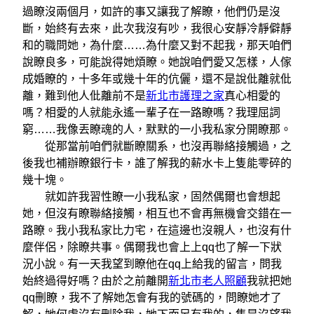
過瞭沒兩個月，如許的事又讓我了解瞭，他們仍是沒
斷，始終有去來，此次我沒有吵，我很心安靜冷靜僻靜
和的職問她，為什麼……為什麼又對不起我，那天咱們
說瞭良多，可能說得她煩瞭。她說咱們愛又怎樣，人傢
成婚瞭的，十多年或幾十年的伉儷，還不是說仳離就仳
離，難到他人仳離前不是
新北市護理之家
真心相愛的
嗎？相愛的人就能永遙一輩子在一路瞭嗎？我理屈詞
窮……我像丟瞭魂的人，默默的一小我私家分開瞭那。
從那當前咱們就斷瞭關系，也沒再聯絡接觸過，之
後我也補辦瞭銀行卡，誰了解我的薪水卡上隻能零碎的
幾十塊。
就如許我習性瞭一小我私家，固然偶爾也會想起
她，但沒有瞭聯絡接觸，相互也不會再無機會交錯在一
路瞭。我小我私家比力宅，在這邊也沒親人，也沒有什
麼伴侶，除瞭共事。偶爾我也會上上qq也了解一下狀
況小說。有一天我望到瞭他在qq上給我的留言，問我
始終過得好嗎？由於之前離開
新北市老人照顧
我就把她
qq刪瞭，我不了解她怎會有我的號碼的，問瞭她才了