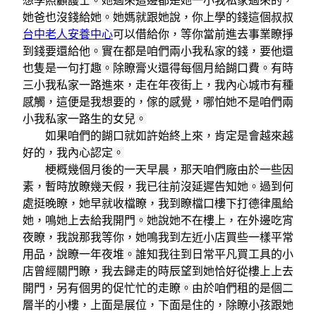
想學照顧護士。她過來這邊都是她一小我私家過來的，
她爸也沒錢給她。她媽就跟她說，你上學的錢這個叔叔
台中老人安養中心
可以借給你，等你當前進去事業瞭掙
到錢要還給他。實在都是咱們兩小我私家的錢，要他還
也隻是一句打趣。除瞭膏火還得每個月給餬口費。有時
三小我私家一路進來，走在年夜街上，我內心城市有種
感觸，這便是我想要的，傢的感覺，哪怕她不是咱們兩
小我私家一路生的女兒。
如果咱們的餬口就如許始終上來，肯定是會越來越
好的，我內心認定。
梗概幾個月後的一天早晨，那天咱們廠由於一些因
素，暫時放瞭幾天假，我已往前沒延遲告知她。過到何
處挺晚瞭，她早就收檔瞭，我到瞭檔口樓下打德律風給
她，鳴她上去給我開門。她說她不在樓上，在外邊吃宵
夜瞭，我說那我等你，她鳴我到左近小店買些一樣平常
用品，說瞭一年夜堆。誰知我往到日常平凡買工具的小
店曾經關門瞭，我去歸走的時辰望到她恰好從樓上上去
開門，另有個男的促忙忙的走瞭。由於咱們租的是個二
層半的小樓，上面是展位，下面是住的，除瞭小孩跟她