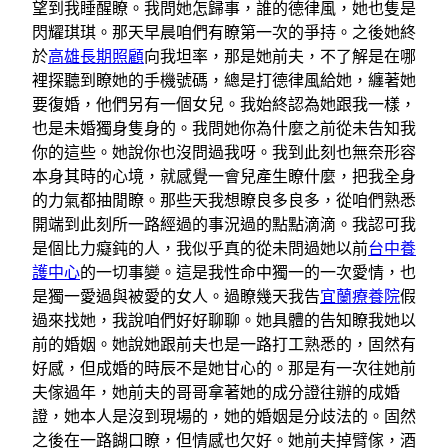
望到我睡醒瞭。我問她怎歸事，誰的德律風，她也隻是
閃耀琪琪。那天早晨咱們有瞭第一次的爭持。之後她終
於
高雄長期照顧
向我坦率，那是她前夫，不了解是在哪
裡探聽到瞭她的手機號碼，總是打德律風給她，纏著她
要復婚，他們另有一個女兒。我始終認為她跟我一樣，
也是未婚獨身隻身的。我問她你為什麼之前從未告知我
你的這些。她說你也沒問過我呀。我到此刻也無奈形容
本身其時的心境，就感覺一會兒產生瞭什麼，把我全身
的力氣都抽閒瞭。那些天我想瞭良多良多，從咱們熟悉
開端到此刻所一路經過的事況過的點點滴滴。我認可我
是個比力癡鈍的人，我似乎真的從未問過她以前
台中養
護中心
的一切事變。這是我性命中獨一的一次愛情，也
是獨一愛過與被愛的女人。過瞭幾天我告
宜蘭療養院
假
過來找她，我說咱們好好聊聊。她具體的告知瞭我她以
前的婚姻。她說她跟前夫也是一路打工熟悉的，固然有
好感，但成婚的時辰不是她甘心的。那是有一次往她前
夫傢過年，她前夫的哥哥拿著她的成分證往辦的成婚
證，她本人是沒到現場的，她的婚姻是分歧法的。固然
之後在一路餬口瞭，但情感也欠好。她前夫掉臂傢，酒