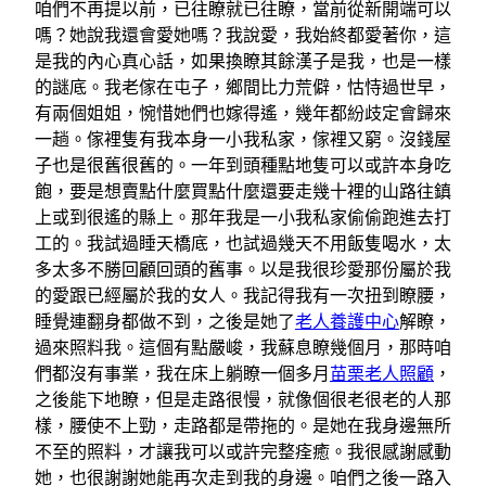
咱們不再提以前，已往瞭就已往瞭，當前從新開端可以
嗎？她說我還會愛她嗎？我說愛，我始終都愛著你，這
是我的內心真心話，如果換瞭其餘漢子是我，也是一樣
的謎底。我老傢在屯子，鄉間比力荒僻，怙恃過世早，
有兩個姐姐，惋惜她們也嫁得遙，幾年都紛歧定會歸來
一趟。傢裡隻有我本身一小我私家，傢裡又窮。沒錢屋
子也是很舊很舊的。一年到頭種點地隻可以或許本身吃
飽，要是想賣點什麼買點什麼還要走幾十裡的山路往鎮
上或到很遙的縣上。那年我是一小我私家偷偷跑進去打
工的。我試過睡天橋底，也試過幾天不用飯隻喝水，太
多太多不勝回顧回頭的舊事。以是我很珍愛那份屬於我
的愛跟已經屬於我的女人。我記得我有一次扭到瞭腰，
睡覺連翻身都做不到，之後是她了
老人養護中心
解瞭，
過來照料我。這個有點嚴峻，我蘇息瞭幾個月，那時咱
們都沒有事業，我在床上躺瞭一個多月
苗栗老人照顧
，
之後能下地瞭，但是走路很慢，就像個很老很老的人那
樣，腰使不上勁，走路都是帶拖的。是她在我身邊無所
不至的照料，才讓我可以或許完整痊癒。我很感謝感動
她，也很謝謝她能再次走到我的身邊。咱們之後一路入