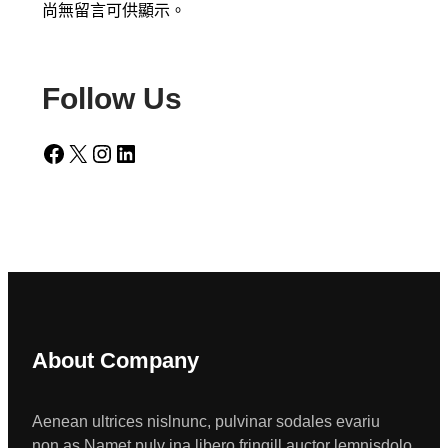
尚無留言可供顯示。
Follow Us
Facebook
X
Instagram
LinkedIn
About Company
Aenean ultrices nislnunc, pulvinar sodales evariu
non.as Namet pulv ina libero fringill auctor lemnisdolo