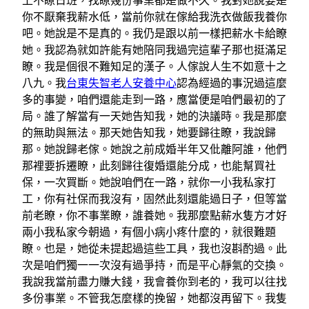
上不瞭日班，找瞭幾份事業都是做不久。我對她說要是
你不厭棄我薪水低，當前你就在傢給我洗衣做飯我養你
吧。她說是不是真的。我仍是跟以前一樣把薪水卡給瞭
她。我認為就如許能有她陪同我過完這輩子那也挺滿足
瞭。我是個很不難知足的漢子。人傢說人生不如意十之
八九。我
台東失智老人安養中心
認為經過的事況過這麼
多的事變，咱們還能走到一路，應當便是咱們最初的了
局。誰了解當有一天她告知我，她的決議時。我是那麼
的無助與無法。那天她告知我，她要歸往瞭，我說歸
那。她說歸老傢。她說之前成婚半年又仳離阿誰，他們
那裡要拆遷瞭，此刻歸往復婚還能分成，也能幫買社
保，一次買斷。她說咱們在一路，就你一小我私家打
工，你有社保而我沒有，固然此刻還能過日子，但等當
前老瞭，你不事業瞭，誰養她。我那麼點薪水隻方才好
兩小我私家今朝過，有個小病小疼什麼的，就很難題
瞭。也是，她從未提起過這些工具，我也沒斟酌過。此
次是咱們獨一一次沒有過爭持，而是平心靜氣的交換。
我說我當前盡力賺大錢，我會養你到老的，我可以往找
多份事業。不管我怎麼樣的挽留，她都沒再留下。我隻