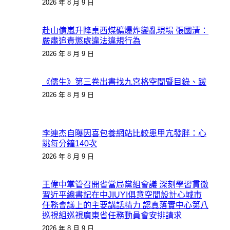
2026 年 8 月 9 日
赴山億嵐升降桌西煤礦爆炸變亂現場 張國清：
嚴肅追責懲處違法違規行為
2026 年 8 月 9 日
《儒生》第三卷出書找九宮格空間暨目錄、跋
2026 年 8 月 9 日
李連杰自曝因喜包養網站比較患甲亢發胖：心
跳每分鐘140次
2026 年 8 月 9 日
王偉中掌管召開省當局黨組會議 深刻學習貫徹
習近平總書記在中JIUYI俱意空間設計心城市
任務會議上的主要講話精力 認真落實中心第八
巡視組巡視廣東省任務動員會安排請求
2026 年 8 月 9 日