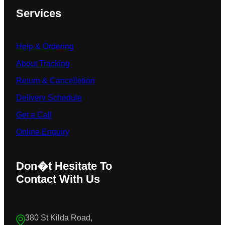
Services
Help & Ordering
About Tracking
Return & Cancelletion
Delivery Schedule
Get a Call
Online Enquiry
Don�t Hesitate To
Contact With Us
380 St Kilda Road,