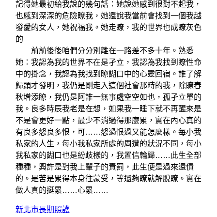
記得她最初給我說的幾句話：她說她感到很對不起我，
也感到深深的危險瞭我，她還說我當前會找到一個我越
發愛的女人，她祝福我。她走瞭，我的世界也成瞭灰色
的
前前後後咱們分分別離在一路差不多十年。熟悉
她：我認為我的世界不在是孑立，我認為我找到瞭性命
中的掛念，我認為我找到瞭餬口中的心靈回宿。誰了解
歸頭才發明，我仍是剛走入這個社會那時的我，除瞭春
秋增添瞭，我仍是阿誰一無事處空空如也，孤孑立單的
我。良多時辰我老是在想，如果我一睡下就不再醒來是
不是會更好一點，最少不消過得那麼累，實在內心真的
有良多怨良多恨，可……怨過恨過又能怎麼樣。每小我
私家的人生，每小我私家所處的周遭的狀況不同，每小
我私家的餬口也是紛歧樣的，我置信輪歸……此生全部
種種，興許是對我上輩子的責罰，此生便是過來還債
的。是苦是累得本身往蒙受，等還夠瞭就解脫瞭。實在
做人真的挺累……心累……
新北市長期照護