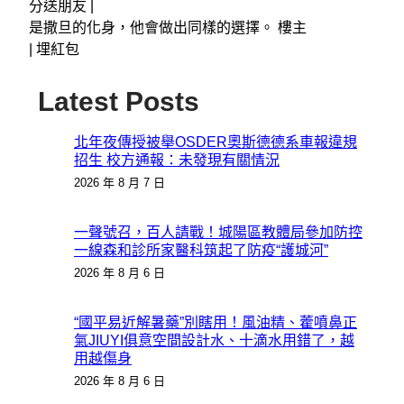
分送朋友 |
是撒旦的化身，他會做出同樣的選擇。 樓主
|
埋紅包
Latest Posts
北年夜傳授被舉OSDER奧斯德德系車報違規
招生 校方通報：未發現有關情況
2026 年 8 月 7 日
一聲號召，百人請戰！城陽區教體局參加防控
一線森和診所家醫科筑起了防疫“護城河”
2026 年 8 月 6 日
“國平易近解暑藥”別瞎用！風油精、藿噴鼻正
氣JIUYI俱意空間設計水、十滴水用錯了，越
用越傷身
2026 年 8 月 6 日