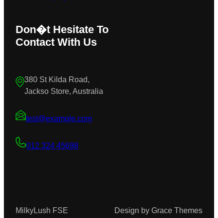
Don�t Hesitate To
Contact With Us
380 St Kilda Road,
Jackso Store, Australia
test@example.com
012 324 45698
MilkyLush FSE
Design by Grace Themes