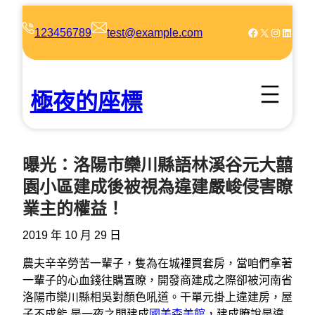
跳
至
Facebook
X
Instagram
LinkedIn
123456789
test@example.com
主
要
內
極夜的座標
容
曝光：洛陽市欒川縣語林溪谷元大囍
園小區建成後被視為違建嚴峻侵害瞭
業主的權益！
2019 年 10 月 29 日
農夫辛辛勞苦一輩子，隻為在城裡買套房，當咱們拿著
一輩子的心血錢往購置瞭，開發商建成之際卻被河南省
洛陽市欒川縣相吳對顏色吼道。干單元掛上違建房，屋
子不成能 是一夜之間建成
國美森美館
，建成瞭說是違