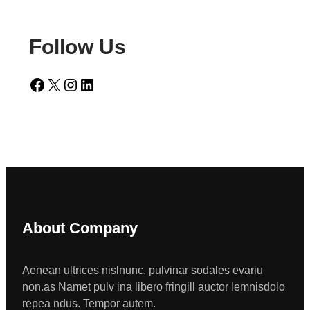
Follow Us
Facebook
X
Instagram
LinkedIn
About Company
Aenean ultrices nislnunc, pulvinar sodales evariu
non.as Namet pulv ina libero fringill auctor lemnisdolo
repea ndus. Tempor autem.