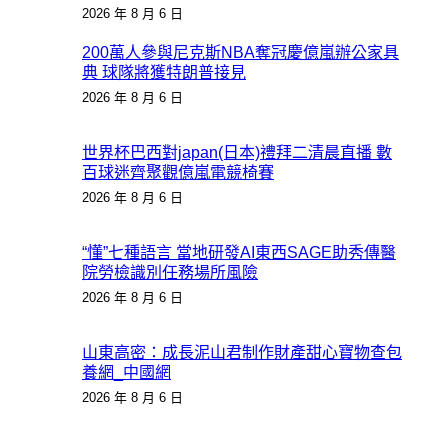
2026 年 8 月 6 日
200萬人參與尼克斯NBA奪冠慶億嵐辦公家具
典 球隊將獲特朗普接見
2026 年 8 月 6 日
世界杯巴西對japan(日本)禮拜二清晨直播 數
百球迷齊聚觀億嵐電競椅賽
2026 年 8 月 6 日
“懂”七種語言 當地研發AI東西SAGE助秀傳醫
院勞檢識別任務場所風險
2026 年 8 月 6 日
山東高密：成長泥山君制作財產甜心寶物查包
養網_中國網
2026 年 8 月 6 日