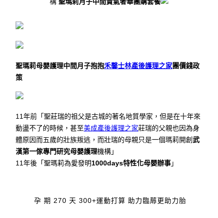
構
聖瑪莉月子中間貴氣奢華團購套餐
聖瑪莉母嬰護理中間
月子抱抱
禾馨士林產後護理之家
團價錢政
策
11年前
「聖莊瑞的祖父是古城的著名地質學家，但是在十年來
動盪不了的時候，甚至
美成產後護理之家
莊瑞的父親也因為身
體原因而五歲的壯族叛逃，而壯瑞的母親只是一個瑪莉開創
武
漢第一傢專門研究母嬰護理
機構」
11年後
「聖瑪莉為愛發明
1000days特性化母嬰辦事
」
孕 期 270 天
300+運動打算 助力臨蓐更助力胎