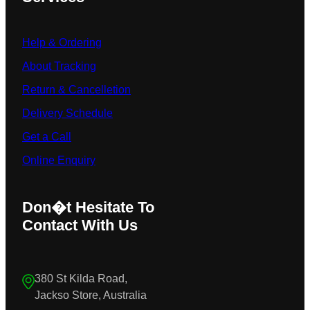
Help & Ordering
About Tracking
Return & Cancelletion
Delivery Schedule
Get a Call
Online Enquiry
Don�t Hesitate To
Contact With Us
380 St Kilda Road,
Jackso Store, Australia