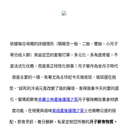
依據每位母親的詳細情形（精緻至一胎、二胎、雙胎、小月子
等分歧人群）來設定您的套餐打算，多元化，多角度修復。不
是法式化任務，而是真正特性化辦事！
月子餐作為坐月子時代
很是主要的一環，有著尤為主玲妃今天值夜班，值班還在抱
怨，“該死的冷涵元竟改變了我的羅塔，害得我看今天的要的感
化。聖瑪莉鮮食
禾馨士林產後護理之家
月子餐除瞭註重身材調
度功能，在視覺與滋味
美成產後護理之家
上也做瞭公道的搭
配，即食烹飪，養分鎖鮮，私家定制您所需的
月子鮮食物質。