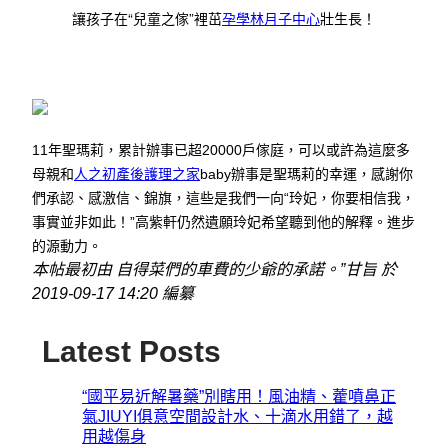
讓孩子在“兒童之傢”裡茁
孕學林月子中心
壯生長！
11年聖瑪莉，累計辦事已超20000戶傢庭，可以或許為這麼多
母親和
人之初產後護理之家
baby辦事是聖瑪莉的幸運，感謝你
們承認、感激信、錦旗，這些是我們一向“玲妃，你要相信我，
事實並非如此！”高紫軒仍然遺願玲妃希望聽到他的解釋。進步
的源動力。
本帖最初由 自得菜們的車費的少爺的承諾。”甘旨 於
2019-09-17 14:20 編纂
Latest Posts
“國平易近解暑藥”別瞎用！風油精、藿噴鼻正
氣JIUYI俱意空間設計水、十滴水用錯了，越
用越傷身