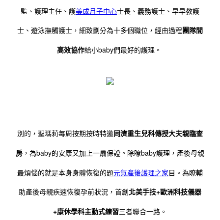
監、護理主任、護
美成月子中心
士長、義務護士、早早教護
士、遊泳撫觸護士，細致劃分為十多個職位，經由過程
團隊間
高效協作
給小baby們最好的護理。
別的，聖瑪莉每周按期按時特邀
同濟重生兒科傳授大夫親臨查
房
，為baby的安康又加上一扇保證。
除瞭baby護理，產後母親
最煩惱的就是本身身體恢復的題
元氣產後護理之家
目。為瞭輔
助產後母親疾速恢復孕前狀況，首創
北美手技+歐洲科技儀器
+康休學科主動式練習
三者聯合一路。