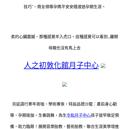
技巧”，周全領導孕媽平安安穩渡過孕期生涯。
柔的心臟震撼，那種感覺羊入虎口。這種感覺可以看到,,離開
母親也沒有馬上去
人之初敦化館月子中心
另延請行業年夜咖、學術專傢，特設品德沙龍：產前身心勸
導，孕期瑜伽，生養跳舞，為生
令和月子中心
孩子提早做足預
備，助力臨蓐！展開音樂胎教、藝術胎教、聯合生涯美學增進