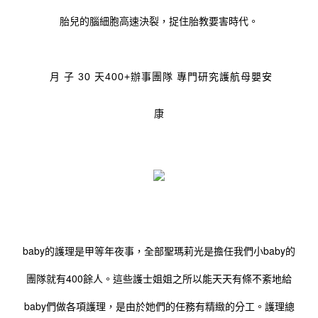
胎兒的腦細胞高速決裂，捉住胎教要害時代。
月 子 30 天
400+辦事團隊 專門研究護航母嬰安
康
baby的護理是甲等年夜事，全部聖瑪莉光是擔任我們小baby的
團隊就有400餘人。這些護士姐姐之所以能天天有條不紊地給
baby們做各項護理，是由於她們的任務有精緻的分工。護理總