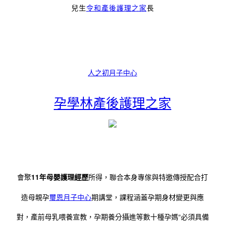
兒生
令和產後護理之家
長
人之初月子中心
孕學林產後護理之家
會聚
11年母嬰護理經歷
所得，聯合本身專傢與特邀傳授配合打
造母親孕
璽恩月子中心
期講堂，課程涵蓋孕期身材變更與應
對，產前母乳喂養宣教，孕期養分攝進等數十種孕媽“必須具備