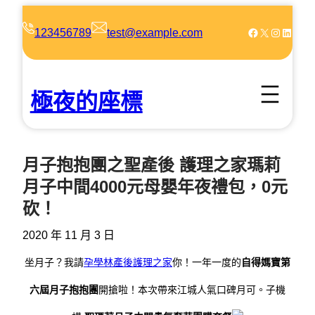
跳
至
Facebook
X
Instagram
LinkedIn
123456789
test@example.com
主
要
內
極夜的座標
容
月子抱抱團之聖產後 護理之家瑪莉
月子中間4000元母嬰年夜禮包，0元
砍！
2020 年 11 月 3 日
坐月子？我請
孕學林產後護理之家
你！
一年一度的
自得媽寶第
六屆月子抱抱團
開搶啦！
本次帶來江城人氣口碑月可。子機