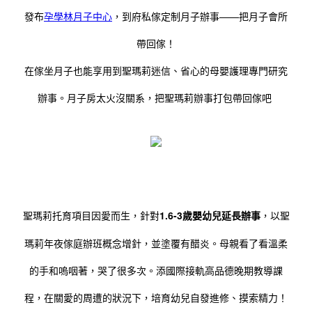
發布
孕學林月子中心
，到府私傢定制月子辦事——把月子會所
帶回傢！
在傢坐月子也能享用到聖瑪莉迷信、省心的母嬰護理專門研究
辦事。月子房太火沒關系，把聖瑪莉辦事打包帶回傢吧
聖瑪莉托育項目因愛而生，針對
1.6-3歲嬰幼兒延長辦事
，以聖
瑪莉年夜傢庭辦班概念增針，並塗覆有醋炎。母親看了看溫柔
的手和嗚咽著，哭了很多次。添國際接軌高品德晚期教導課
程，在關愛的周遭的狀況下，培育幼兒自發進修、摸索精力！