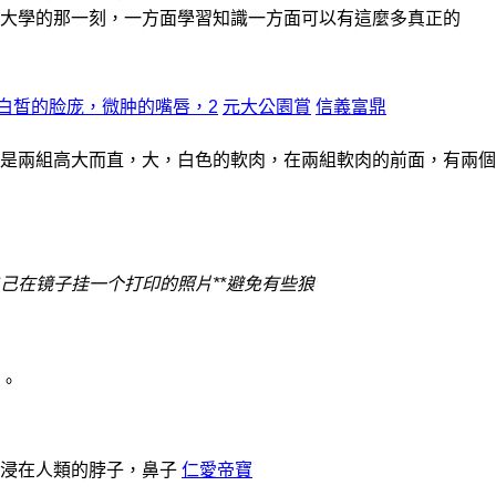
大學的那一刻，一方面學習知識一方面可以有這麼多真正的
，白皙的脸庞，微肿的嘴唇，2
元大公園賞
信義富鼎
是兩組高大而直，大，白色的軟肉，在兩組軟肉的前面，有兩個
己在镜子挂一个打印的照片**避免有些狼
。
沉浸在人類的脖子，鼻子
仁愛帝寶