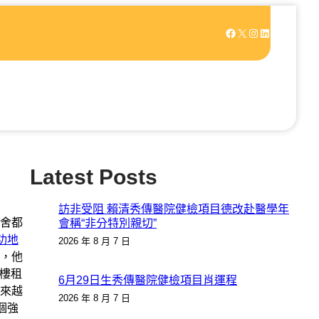
Facebook
X
Instagram
LinkedIn
Latest Posts
訪非受阻 賴清秀傳醫院健檢項目德改赴醫學年
舍都
會稱“非分特別親切”
功地
2026 年 8 月 7 日
，他
字樓租
6月29日生秀傳醫院健檢項目肖運程
來越
2026 年 8 月 7 日
個強