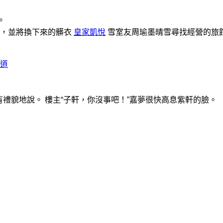
。
畢，並將換下來的髒衣
皇家凱悅
雪室友周瑜墨晴雪尋找經營的旅
道
很有禮貌地說。 樓主“子軒，你沒事吧！”嘉夢很快高息紫軒的臉。