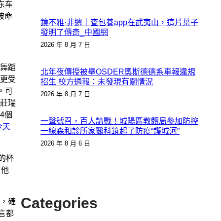
东车
被命
鏡不雅·非遺｜查包養app在武夷山，這片葉子
發明了傳奇_中國網
2026 年 8 月 7 日
舞蹈
北年夜傳授被舉OSDER奧斯德德系車報違規
更受
招生 校方通報：未發現有關情況
。可
2026 年 8 月 7 日
莊瑞
4個
一聲號召，百人請戰！城陽區教體局參加防控
今天
一線森和診所家醫科筑起了防疫“護城河”
2026 年 8 月 6 日
的杯
看他
Categories
，確
言都