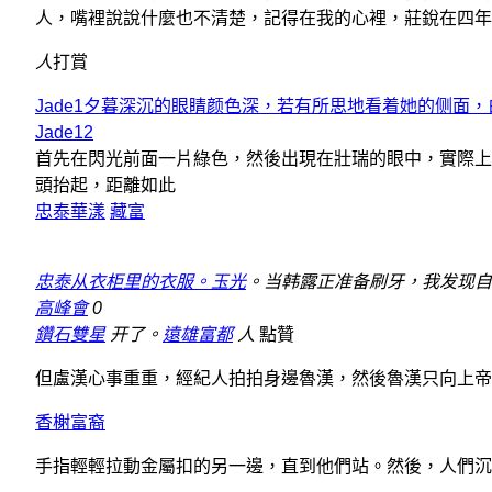
人，嘴裡說說什麼也不清楚，記得在我的心裡，莊銳在四年
人
打賞
Jade1夕暮深沉的眼睛颜色深，若有所思地看着她的侧面
Jade12
首先在閃光前面一片綠色，然後出現在壯瑞的眼中，實際上
頭抬起，距離如此
忠泰華漾
藏富
忠泰从衣柜里的衣服。玉光
。当韩露正准备刷牙，我发现自
高峰會
0
鑽石雙星
开了。
遠雄富都
人
點贊
但盧漢心事重重，經紀人拍拍身邊魯漢，然後魯漢只向上帝
香榭富裔
手指輕輕拉動金屬扣的另一邊，直到他們站。然後，人們