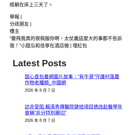
經躺在床上三天了。
舉報 |
分送朋友 |
樓主
“靈飛我真的很佩服你啊，太仗義這麼大的事都不告訴
我！”小甜瓜和佳寧在酒店做 |
埋紅包
Latest Posts
甜心查包養網圖片故事｜“有牛哥”守護村落農
作物老種類_中國網
2026 年 8 月 7 日
訪非受阻 賴清秀傳醫院健檢項目德改赴醫學年
會稱“非分特別親切”
2026 年 8 月 7 日