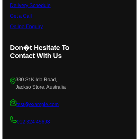
Delivery Schedule
Get a Call
Online Enquiry
Don�t Hesitate To
Contact With Us
380 St Kilda Road,
Jackso Store, Australia
test@example.com
012 324 45698