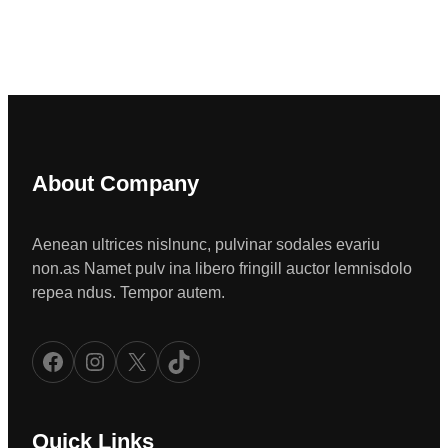
About Company
Aenean ultrices nislnunc, pulvinar sodales evariu
non.as Namet pulv ina libero fringill auctor lemnisdolo
repea ndus. Tempor autem.
Facebook
Instagram
X
TikTok
Quick Links