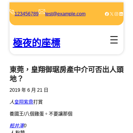
跳
至
Facebook
X
Instagram
LinkedIn
123456789
test@example.com
主
要
內
極夜的座標
容
東莞，皇翔御琚房產中介可否出人頭
地？
2019 年 6 月 21 日
人
皇翔紫鼎
打賞
養國王/八個雞蛋。不要讓那個
輕井澤
0
人
點贊