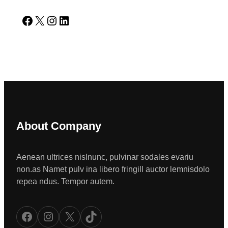
Facebook
X
Instagram
LinkedIn
About Company
Aenean ultrices nislnunc, pulvinar sodales evariu
non.as Namet pulv ina libero fringill auctor lemnisdolo
repea ndus. Tempor autem.
Facebook
Instagram
X
TikTok