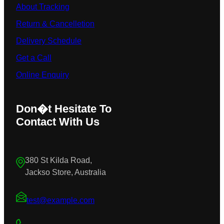
About Tracking
Return & Cancelletion
Delivery Schedule
Get a Call
Online Enquiry
Don�t Hesitate To
Contact With Us
380 St Kilda Road,
Jackso Store, Australia
test@example.com