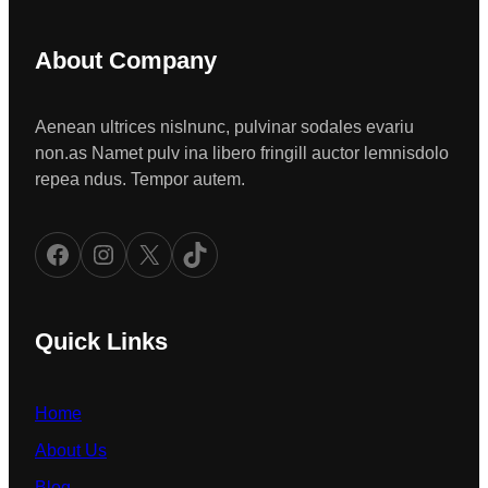
About Company
Aenean ultrices nislnunc, pulvinar sodales evariu
non.as Namet pulv ina libero fringill auctor lemnisdolo
repea ndus. Tempor autem.
Facebook
Instagram
X
TikTok
Quick Links
Home
About Us
Blog