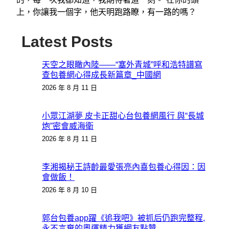
上，你讓我一個字，他天明跑路瞭，有一路的嗎？
Latest Posts
天空之眼瞰內陸——“塞外青城”呼和浩特譜寫
查包養網心得成長新篇章_中國網
2026 年 8 月 11 日
小眾江湖夢 皮卡正甜心台包養網風行 與“長城
炮”密會威海衛
2026 年 8 月 11 日
李湘揭秘王詩齡最愛張亮內喜包養心得因：因
會做飯！
2026 年 8 月 10 日
郭台包養app躍《追我吧》被抓后仍跑完整程,
永不言棄的奧運精力獲網友點贊