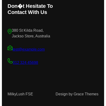
Don�t Hesitate To
Contact With Us
380 St Kilda Road,
Jackso Store, Australia
test@example.com
012 324 45698
MilkyLush FSE
Design by Grace Themes