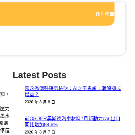
Facebook
X
Instagram
LinkedIn
Latest Posts
陳永秀傳醫院勞檢財：AI之于思慮：消解抑或
知，
增益？
2026 年 8 月 8 日
壓力
墨水
前OSDER奧斯德汽車材料7月新動力car 出口
餐還
同比增加84.6%
傢這
2026 年 8 月 7 日