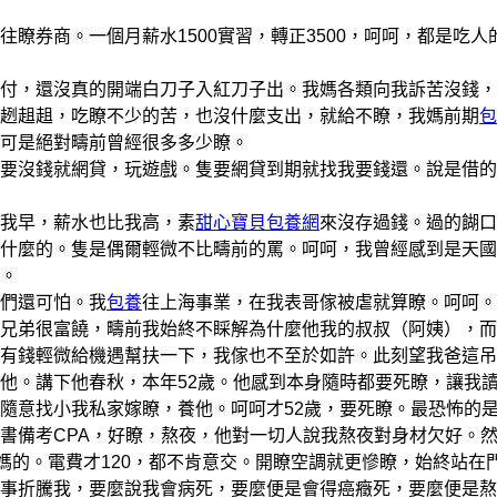
往瞭券商。一個月薪水1500實習，轉正3500，呵呵，都是吃人
付，還沒真的開端白刀子入紅刀子出。我媽各類向我訴苦沒錢，
趔趄趄，吃瞭不少的苦，也沒什麼支出，就給不瞭，我媽前期
包
可是絕對疇前曾經很多多少瞭。
沒錢就網貸，玩遊戲。隻要網貸到期就找我要錢還。說是借的
我早，薪水也比我高，素
甜心寶貝包養網
來沒存過錢。過的餬口
什麼的。隻是偶爾輕微不比疇前的罵。呵呵，我曾經感到是天國
。
們還可怕。我
包養
往上海事業，在我表哥傢被虐就算瞭。呵呵。
兄弟很富饒，疇前我始終不睬解為什麼他我的叔叔（阿姨），而
有錢輕微給機遇幫扶一下，我傢也不至於如許。此刻望我爸這吊
他。講下他春秋，本年52歲。他感到本身隨時都要死瞭，讓我
隨意找小我私家嫁瞭，養他。呵呵才52歲，要死瞭。最恐怖的
書備考CPA，好瞭，熬夜，他對一切人說我熬夜對身材欠好。
媽的。電費才120，都不肯意交。開瞭空調就更慘瞭，始終站在
事折騰我，要麼說我會病死，要麼便是會得癌癥死，要麼便是熬