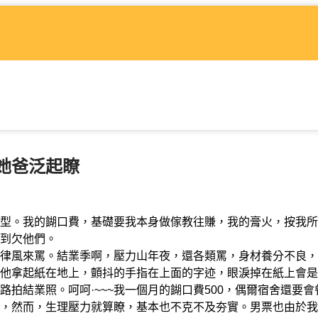
她爸泛起瞭
型。我的餬口費，基礎要我本身做傢教往賺，我的膏火，按我所
到欠他們。
風來罵。結業季啊，壓力山年夜，還各類罵，身材養分不良，
他拿起紙在地上，顫抖的手指在上面的字迹，眼淚掉在紙上會是
拍結業照。呵呵·~~~我一個月的餬口費500，偶爾宿舍還要會
，然而，生理壓力就算瞭，基本也不克不及夯實。男票也由於我