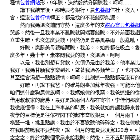
種情
包養網站
形，9年瞭，決然毅然分開瞭我。呵呵……
講下我結業後，那時辰考銀行，農
包養網
信社，沒入，
會，還沒
包養行情
轉正。都是找的不花錢勞能源。
然而我媽還沒鋪開守勢，這麼多年的支
甜心寶貝包養網
哭訴。然後一旦我事業不亂瞭就開端要錢瞭。不外前面我趔
立重生瞭，也沒怎麼要錢，固然仍是會暴風暴雨一般亂吼，
好瞭，樊勝美母親暗藏瞭，我弟。。始終都在吸血。隻要
麼多年，幾十年，素來問我要的錢，沒還過。呵呵
以是，我也別想有貸款，欠債仍是由於我弟。他事業比
我好。我媽甘願我享樂到死，望著我過各類苦日子，也不說
甚至還會渴想一點點親情。呵呵。此刻這一點點都是沒有的
好瞭，再說下我爸。的確葛朗臺加蘇年夜強。可能比他
咱們這什麼狗屎傢族啊。。我媽娘傢的很窮。我爸這邊的從
借用叔叔家的廚房，最好是說兩個人都在寄宿，李佳們那麼
我徹底懂得。我在上海事業的時辰，我爸就始終讓我歸來養
夜學的目標便是往傢裡閣下的超市當收銀員，一個月兩千，
橫豎一堆，挑重點講。我由於不喜歡聽他碎碎念，我在傢唸
在我眼前鳴我不要熬夜，說一個月的電費要凌駕120瞭。。
念念念。終於找瞭個電扇來給我瞭。然後，三不五時閑著沒