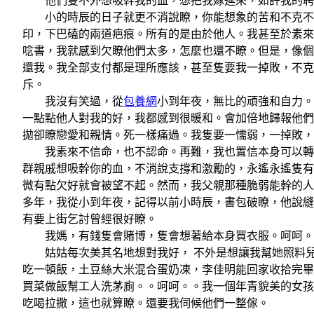
他們隻不外想吸幹我的血，想把我嫁進來，如許我的聘禮
小的時辰的日子就更不消說瞭，你能想象的苦和不克不及
印，下巴磕的兩道疤痕。所有的是由於他人。我甚至於素來
唸書，我就感到欠瞭他們太多，怎麼也還不瞭。但是，像個
還我。我全部支付都是理所應該，甚至隻要我一掉敗，不克
斥。
我沒有笑過，從
包養網
小到年夜，無比的頑強和自力。
一點點他人對我的好，我都感到很暖和。會加倍地歸報他們
拋卻瞭戀愛和親情。死一樣痛過。我隻要一懦弱，一掉敗，
我素來不信命，也不認命。再難，我也置信本身可以轉變
群親戚想吸幹你的血，不消說支撐和激勵的，永遙永遙隻有
微有點欠好就會被望不起。然而，我父親那種脆弱能幹的人
多年，我從小到年夜，記得以前小時辰，書包破瞭，他說縫
有要上街乞討曾經很好瞭。
我媽，有錢隻會賭博，隻會想著給本身買衣服。呵呵。
姑姑每次美其名地想對我好， 不外是想讓我幫她照料兒
吃一頓飯，土豆絲大米混合蛋奶凍，李佳明能回家收拾完畢
買菜做飯幫工人洗茅廁。。呵呵。。我一個年青貌美的女孩
吃喝拉撒，這也就算瞭。還要我伺候他們一整傢。