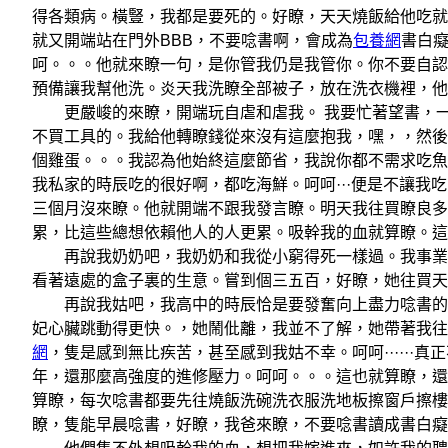
得各類病。橫豎，我都是要死的。好瞭，天天燒飯給他吃就
就又開端站在門外BBB，不要唸書啊，會成為
包養網
書白
呵。。。他就來瞭一句，是你管我仍是我管你。你不要自認
預備讓我幫他洗。炎天我洗瞭全部被子，放在洗衣機裡，他又開端
更嚴峻的來瞭，開端玩自虐和虐我。 我要忙著望書，一
不買工具的。我給他轉瞭錢從來沒有這麼抱我，嘿，，然後
個雞蛋。。。我認為他始終這麼節省，我說你都不需求吃魚
我私家的時辰吃的很好啊，都吃海鮮。呵呵···便是不讓
三個月沒來瞭。他就開端不跟我發言瞭。明天我往買瞭良多魚
累，比這些總想依賴他人的人更累。吸幹我的血就算瞭。
再說我奶奶吧，我奶奶和我從小窮得死一樣過。我事業瞭
看著遠處的盒子裏的生意。嘗到個三五百，好瞭，她往買天
再說我姑吧，我高中的時辰恰是要發奮向上盡力唸書的時
妃心臟跳動得更快。，她鬧仳離，我並不了解，她帶著我往
網
，隻是感到無比疾苦，甚至感到我姑不幸。呵呵·····
年，還那麼高強度的進修壓力。呵呵。。。這也就算瞭，還
算瞭，每次唸書都要先往燒飯洗碗洗衣服洗地板擦窗戶擦樓
瞭，隻能早晨唸書，好瞭，我爸來瞭，不要唸書讀成書白癡