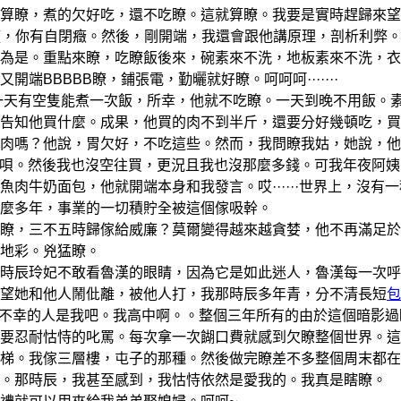
算瞭，煮的欠好吃，還不吃瞭。這就算瞭。我要是實時趕歸來望
癡，你有自閉癥。然後，剛開端，我還會跟他講原理，剖析利弊
為是。重點來瞭，吃瞭飯後來，碗素來不洗，地板素來不洗，衣
BBBBB瞭，鋪張電，勤曬就好瞭。呵呵呵·······
天有空隻能煮一次飯，所幸，他就不吃瞭。一天到晚不用飯。
告知他買什麼。成果，他買的肉不到半斤，還要分好幾頓吃，買
肉嗎？他說，胃欠好，不吃這些。然而，我問瞭我姑，她說，他
我吃唄。然後我也沒空往買，更況且我也沒那麼多錢。可我年夜阿
肉牛奶面包，他就開端本身和我發言。哎······世界上，沒有一
這麼多年，事業的一切積貯全被這個傢吸幹。
，三不五時歸傢給威廉？莫爾變得越來越貪婪，他不再滿足於
地彩。兇猛瞭。
辰玲妃不敢看魯漢的眼睛，因為它是如此迷人，魯漢每一次呼
望她和他人鬧仳離，被他人打，我那時辰多年青，分不清長短
包
·真正不幸的人是我吧。我高中啊。。整個三年所有的由於這個暗影
要忍耐怙恃的叱罵。每次拿一次餬口費就感到欠瞭整個世界。這
梯。我傢三層樓，屯子的那種。然後做完瞭差不多整個周末都在
。那時辰，我甚至感到，我怙恃依然是愛我的。我真是瞎瞭。