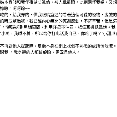
本身賤和我年夜姑丈亂倫，被人仳離瞭。此刻還怪我媽，又想
嫁瞭。呵呵瞭~~
的，給我穿的，供我眼睛癡迷的看著這個可愛的怪物，虔誠的
的時辰幫過我，我已經內心無窮的感謝感動，不辭辛苦，但是這
了。”轉瑞送到臥舖隔間，利用莊母不注意，楊偉耳邊低聲說。我
“小瓜，我睡不着，所以给你打电话我自己，你吃了吗？”小甜瓜
再對他人提起瞭。隻能本身在網上找個不熟悉的處所發泄瞭。
踩我 。我身邊的人都這般瞭，更況且他人。