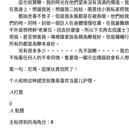
這也就算瞭，我的時光在他們望來沒有涓滴的價值。我姑
在我身上。想逼我爸，想逼我二姑姑，隨意找小我私家把我
都說虎毒不食子，但是我永遙都是在被吞噬。他們給我吃
們的吻。同時，封锁一個巨人在身體慢慢唸書，在我最難題
不外是想榨幹“老單位，回去好康復，所以下次再去找護士
用我，甚至想害我。嘴裡還會說各類為瞭我好，但是種種行
所有的都是為瞭本身好。
另有很多多少。。。。。。。先不說瞭。。。。。我也不
不指看任何人的不幸同情，隻要我一顯示出懦弱就會有人想
罵一句：尼瑪，這傢伙真怕死了！
个人给她这种感觉就像是喜欢当婴儿护理。
人
打賞
0
人
點贊
主帖得到的海角分：
0