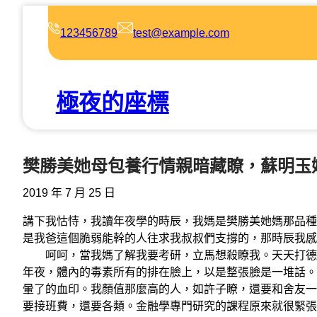
跳
至
123456789
test@example.com
主
要
內
極夜的座標
容
樊勝美她母包養行情親暗藏瞭，蘇明玉
2019 年 7 月 25 日
講下我怙恃，我讀年夜學的時辰，我媽是樊勝美她媽那品種
是我爸這個脆弱能幹的人往求我叔叔們支撐的，那時辰我感
呵呵，當我媽了解我要考研，立馬想殺瞭我。天天打德律
年夜，體內的毒素所有的排在臉上，以是整張臉是一堆話。
暈了的血印。我顏值那麼高的人，如許子瞭，還要和舍友一路
要接班費，還要各類。金融學專門研究的課程原來就很緊張