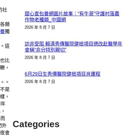
的社
甜心查包養網圖片故事｜“有牛哥”守護村落農
作物老種類_中國網
各類
2026 年 8 月 7 日
養
獨
訪非受阻 賴清秀傳醫院健檢項目德改赴醫學年
。這
會稱“非分特別親切”
2026 年 8 月 7 日
也比
瞭，
6月29日生秀傳醫院健檢項目肖運程
2026 年 8 月 7 日
。。
不是
樣，
讀年
是，
然而
Categories
門外
夜會