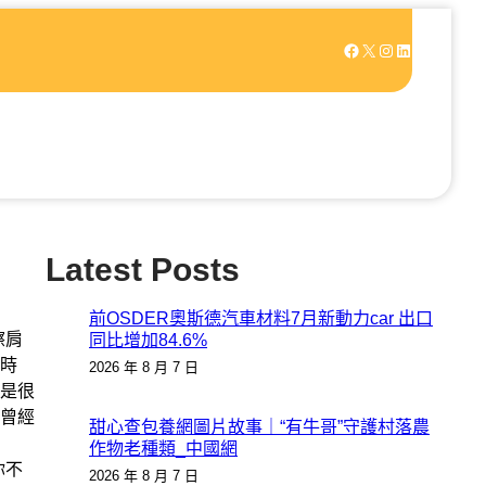
Facebook
X
Instagram
LinkedIn
Latest Posts
前OSDER奧斯德汽車材料7月新動力car 出口
擦肩
同比增加84.6%
時
2026 年 8 月 7 日
是很
曾經
甜心查包養網圖片故事｜“有牛哥”守護村落農
作物老種類_中國網
你不
2026 年 8 月 7 日