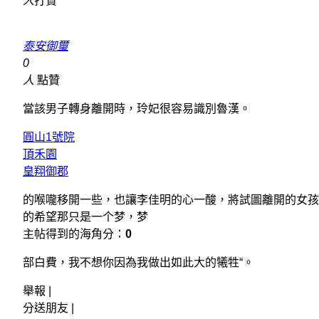
人
打賞
泰安御璽
0
人
點贊
當該男子轉身離開時，玲妃很容易識別魯漢。
圓山1號院
頂禾園
皇翔御郡
的喉嚨移開一些，也讓李佳明的心一酸，將試圖離開的女孩
的希望那只是一个梦，梦
主帖得到的海角分：
0
部白費，我不想你因為我做出如此大的犧牲“。
舉報 |
分送朋友 |