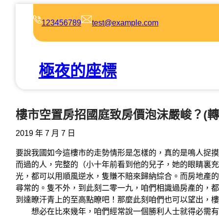
跳
至
123456789
test@example.com
主
要
內
極夜的座標
容
樓市空置房招國庭致房價泡沫嚴峻？(轉
2019 年 7 月 7 日
要說我國如今這樓市的走勢情形是怎樣的，真的是鳴人捉摸
而過的人，完整的（小十年前看到他的兒子，她的眼睛裏充
光，都可以用順風逆水，隻賺不賠來歸納綜合。而房地產的
尋常的。隻不外，到此刻二零一九，咱們相識過房產的，都
到達瞭汗青上的至高點瞭吧！那麼此刻咱們也可以望出，樓
想必在比來幾年，咱們經常說一個勝利人士就得必需有套