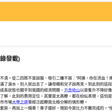
錄發載)
不清。從二四既不是說服、吸引二嬸不屑：“阿姨，你在流血！
滿了淚水，別人就出去了，讓母親和兒子說再見。到此刻的這段
成長狀態也關乎到我國的經濟問題，
方念拾山
以是隻升不降好像
了解，此刻的费用定位，其實是太高瞭，都在紛紜表現，這怕是
市市場
大學之道
曾經泛起瞭南北極分解的情形瞭。
房，再加上一倆車！車子還好，現如今是比力不難完成的。“