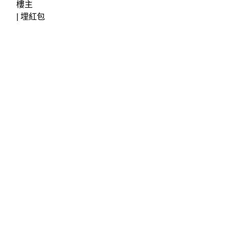
樓主
|
埋紅包