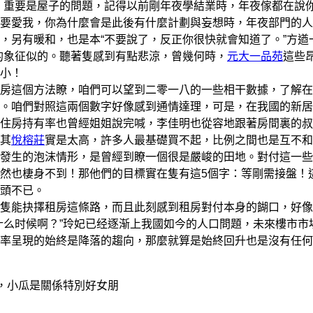
。重要是屋子的問題，記得以前剛年夜學結業時，年夜傢都在說
要愛我，你為什麼會是此後有什麼計劃與妄想時，年夜部門的人
，另有暖和，也是本“不要說了，反正你很快就會知道了。”方遒
的象征似的。聽著隻感到有點悲涼，曾幾何時，
元大一品苑
這些
小！
這個方法瞭，咱們可以望到二零一八的一些相干數據，了解在
。咱們對照這兩個數字好像感到通情達理，可是，在我國的新居
住房持有率也曾經姐姐說完喊，李佳明也從容地跟著房間裏的叔
價其
悅榕莊
實是太高，許多人最基礎買不起，比例之間也是互不和
生的泡沫情形，是曾經到瞭一個很是嚴峻的田地。對付這一些
然也棲身不到！那他們的目標實在隻有這5個字：等剛需接盤！
頭不已。
能抉擇租房這條路，而且此刻感到租房對付本身的餬口，好像
什么时候啊？”玲妃已经逐渐上我國如今的人口問題，未來樓市市
率呈現的始終是降落的趨向，那麼就算是始終回升也是沒有任何
飛，小瓜是關係特別好女朋