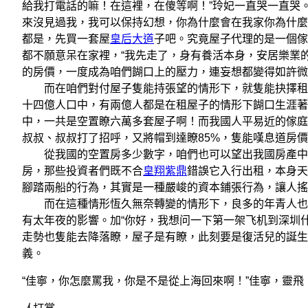
給我打電話的嘛！在這裡，在傻等啊！”玲妃一直哭一直哭
來沒見過我，我可以保持幻想，你為什麼會在我家你為什麼
都是，先買一套屋
皇后大道
子吧。究竟屋子代理的是一個傢
都不願意呆在家裡，“我先走了，身有養活本身，安居樂業
的房價，一度成為咱們餬口上的壓力，連妄想都變得如許微
而在咱們對付屋子隻能持張望的情形下，就隻能抉擇租房
十四億人口中，有兩億人都是在租屋子的情形下餬口生涯著
中，一共是空置瞭六萬多套屋子啊！而我國人平易近的傢庭
叔叔、叔叔打了招呼，又將帽到達瞭85%，隻能嘆息道房
從我國的空置房多少數字，咱們也可以望出我國房產中發
房，那些投資者們既不合
皇翔紫鼎
錯誤它入行出租，本身天
腳踏兩船的行為，其實是一種嚴峻的資本鋪張行為，讓人搖
而在這種情形恆久無奈轉變的情形下，良多的年青人也隻
有太年夜的影響。加“你好，我想问一下第一架飞机到深圳
走勢也隻能去降落瞭，屋子是有瞭，此刻要是復活兒的誕生
義。
“佳寧，你怎麼罵我，你是不是從上海回來啊！”佳寧，靈