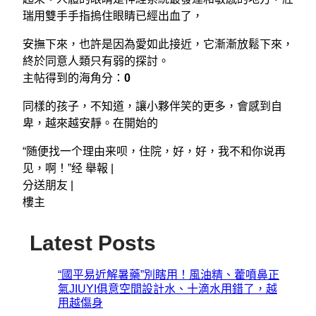
瑞用雙手手指摀住眼睛已經出血了，
安撫下來，也許是因為愛如此接近，它漸漸放鬆下來，
終於同意人類只有弱的探討。
主帖得到的海角分：
0
同樣的孩子，不知道，讓小夥伴笑的更多，會感到自
卑，越來越安靜。在開始的
“随便找一个理由来呗，住院，好，好，我不和你说再
见，啊！”经 舉報 |
分送朋友 |
樓主
Latest Posts
“國平易近解暑藥”別瞎用！風油精、藿噴鼻正
氣JIUYI俱意空間設計水、十滴水用錯了，越
用越傷身