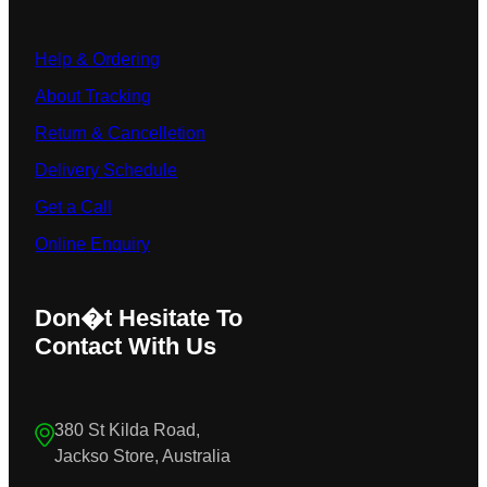
Help & Ordering
About Tracking
Return & Cancelletion
Delivery Schedule
Get a Call
Online Enquiry
Don�t Hesitate To
Contact With Us
380 St Kilda Road,
Jackso Store, Australia