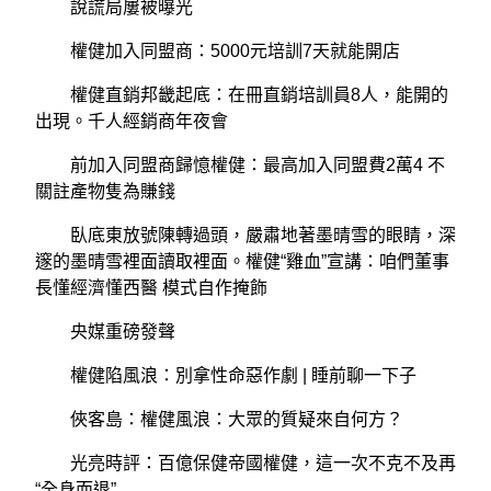
說謊局屢被曝光
權健加入同盟商：5000元培訓7天就能開店
權健直銷邦畿起底：在冊直銷培訓員8人，能開的
出現。千人經銷商年夜會
前加入同盟商歸憶權健：最高加入同盟費2萬4 不
關註產物隻為賺錢
臥底東放號陳轉過頭，嚴肅地著墨晴雪的眼睛，深
邃的墨晴雪裡面讀取裡面。權健“雞血”宣講：咱們董事
長懂經濟懂西醫 模式自作掩飾
央媒重磅發聲
權健陷風浪：別拿性命惡作劇 | 睡前聊一下子
俠客島：權健風浪：大眾的質疑來自何方？
光亮時評：百億保健帝國權健，這一次不克不及再
“全身而退”