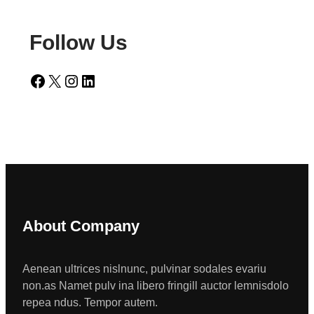
Follow Us
Facebook
X
Instagram
LinkedIn
About Company
Aenean ultrices nislnunc, pulvinar sodales evariu
non.as Namet pulv ina libero fringill auctor lemnisdolo
repea ndus. Tempor autem.