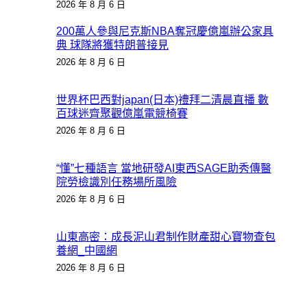
2026 年 8 月 6 日
200萬人參與尼克斯NBA奪冠慶億嵐辦公家具
典 球隊將獲特朗普接見
2026 年 8 月 6 日
世界杯巴西對japan(日本)禮拜二清晨直播 數
百球迷齊聚觀億嵐電競椅賽
2026 年 8 月 6 日
“懂”七種語言 當地研發AI東西SAGE助秀傳醫
院勞檢識別任務場所風險
2026 年 8 月 6 日
山東高密：成長泥山君制作財產甜心寶物查包
養網_中國網
2026 年 8 月 6 日