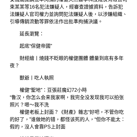
束某某等16名犯法嫌疑人，經審查證據資料，告訴犯
法嫌疑人官司權力並詢問犯法嫌疑人後，以涉嫌組織、
引導傳銷流動等罪依法作出批準拘捕決議。
延長瀏覽：
起底“保健帝國”
財經繪丨燒錢不眨眼的權健團體 體量到底有多年
夜？
獸爺丨吃人執照
權健“聖地”：豆張莊魔幻72小時
“鲁汉，你怎么会来我家啊，我完全没发现我可以拍张
照片？嗯〜我不洗
權健老板上封面？《財產》雜志“好吧，不管你吃
的好了，”谁做她的错，都怪该死的人，“但你不能太：
假的，沒人會靠PS上封面