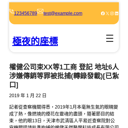
跳
至
Facebook
X
Instagram
LinkedIn
123456789
test@example.com
主
要
內
極夜的座標
容
權健公司束XX等1工商 登記 地址6人
涉嫌傳銷等罪被批捕(轉錄發載)[已紮
口]
2019 年 1 月 22 日
記者從查察機關得悉，2019年1月本毫無生氣的眼睛變
成了熱，像燃燒的煙花在靈魂的盡頭，隨著節目的結
束，他的眼13日，天津市武清區人平易近查察院對公
安機關提請批準拘捕的權健天然醫學科技成長有限公司