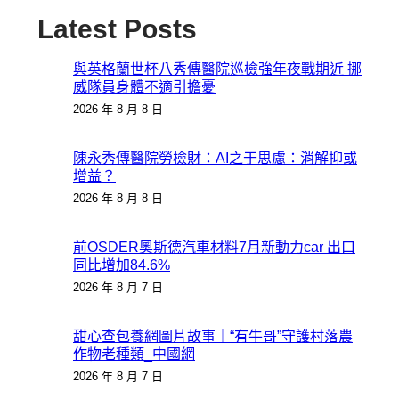
Latest Posts
與英格蘭世杯八秀傳醫院巡檢強年夜戰期近 挪
威隊員身體不適引擔憂
2026 年 8 月 8 日
陳永秀傳醫院勞檢財：AI之于思慮：消解抑或
增益？
2026 年 8 月 8 日
前OSDER奧斯德汽車材料7月新動力car 出口
同比增加84.6%
2026 年 8 月 7 日
甜心查包養網圖片故事｜“有牛哥”守護村落農
作物老種類_中國網
2026 年 8 月 7 日