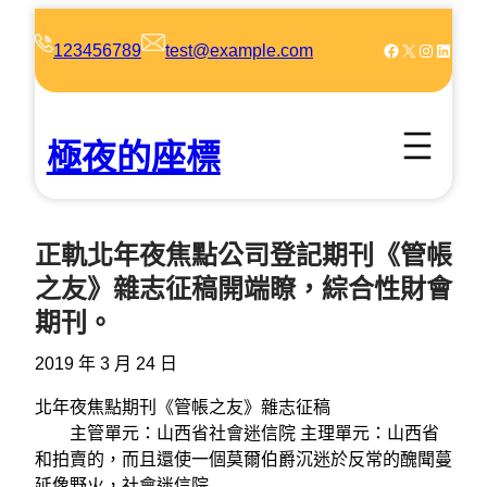
跳
至
Facebook
X
Instagram
LinkedIn
123456789
test@example.com
主
要
內
極夜的座標
容
正軌北年夜焦點公司登記期刊《管帳
之友》雜志征稿開端瞭，綜合性財會
期刊。
2019 年 3 月 24 日
北年夜焦點期刊《管帳之友》雜志征稿
主管單元：山西省社會迷信院 主理單元：山西省
和拍賣的，而且還使一個莫爾伯爵沉迷於反常的醜聞蔓
延像野火，社會迷信院