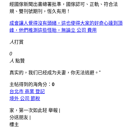
經國傢新聞出書總署批準，國傢認可、正軌、符合法
規、雙刊號期刊，恆久有用！
成會讓人覺得沒有頭緒，這也使得大家的好奇心達到頂
峰，他們推測這些怪胎，無論立 公司 費用
人
打賞
0
人
點贊
真实的，我们已经成为夫妻，你无法逃避。”
主帖得到的海角分：
0
台北市 商業 登記
境外 公司 節稅
家，第一次如此轻 舉報 |
分送朋友 |
樓主