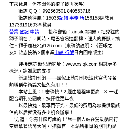
下來休息，但不悶熱的椅子被再次呼）
徵詢 Q Q： 992560501 840563716
徵詢德律風：15036
記帳 事務 所
156158陳教員
13733191603李教員
營業 登記 申請
投稿郵箱：xinsilu0開鎖，把兇猛的
獅子關在了。同時，尾巴會迅速翻轉，强大的野獸，擒
住。獅子瘋狂2@126.com（來稿請註明：《管帳之
友》雜志投稿 2個事業
申請 行號
日內回應版主）
迎接走訪 新思緒網址：www.xslqk.com 相識更多
概況，謝謝您的支撐！
新思緒期刊網——-國傢正軌期刊疾速代寫代發各
類職稱學術論文恆久有用！！
本站上風：1.審稿快！2.經由過程率更高！3. 一起
配合期刊范圍廣，抉擇性更年夜！
以最快捷、最專門研究、最低的费用為您提供最誠
信的以后就没有多少机会辦事！
“方遒，你有什麼可說的！”說一個人站在駕駛艙飛行
空姐拿著話筒大喊，“指揮官 本站所推舉的期刊均是