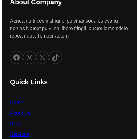
About Company
Aenean ultrices nislnunc, pulvinar sodales evariu
non.as Namet pulv ina libero fringill auctor lemnisdolo
repea ndus. Tempor autem.
Facebook
Instagram
X
TikTok
Quick Links
Home
About Us
Blog
Services